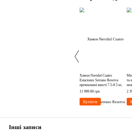
Хамон Navidul Cuatro
Мін
Estaciones Serrano Reserva
та 
преміальної якості 7.5-8.5 кг,
нож
Іспанія
11 999.00 грн
2 3
Купити
Інші записи