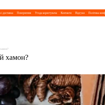
 і доставка
Повернення
Угода користувача
Контакти
Відгуки
Політика конф
 хамон?
й хамон?