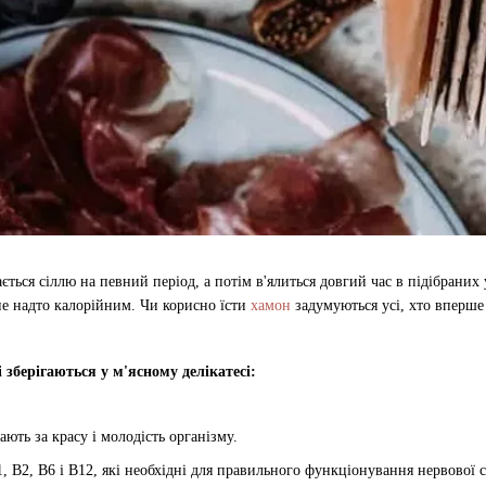
ється сіллю на певний період, а потім в'ялиться довгий час в підібраних
не надто калорійним. Чи корисно їсти
хамон
задумуються усі, хто вперше
 зберігаються у м'ясному делікатесі:
дають за красу і молодість організму.
, В2, В6 і В12, які необхідні для правильного функціонування нервової с