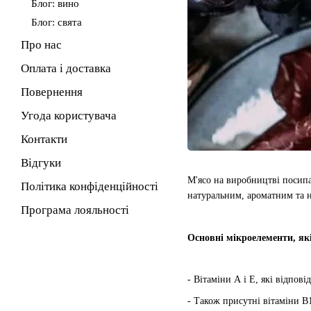
Блог: вино
Блог: свята
Про нас
Оплата і доставка
Повернення
Угода користувача
Контакти
Відгуки
М'ясо на виробництві посипа
Політика конфіденційності
натуральним, ароматним та 
Програма лояльності
Основні мікроелементи, які
- Вітаміни А і Е, які відпові
- Також присутні вітаміни В1