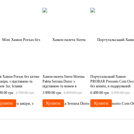
і Хамон Porxas без кістки
Хамон палета Sierra Morena
Португальський Хамон
шкіри, з підставкою та
Paleta Serrana Duroc з
PROBAR Presunto Com Oss
ем 1кг, Іспанія
підставкою та ножем в
без копита, в подарунковій
подарунковій упаковці 3.5-
упаковці, з дерев'яною
99.00 грн
2 799.00 грн
3 999.00 грн
4 499.00 грн
6 499.00 грн
6 999.00 грн
4.5кг, Іспанія
підставкою 7,5- 8кг
Купити
Купити
Купити