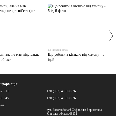
13 жовтня 2025
н, але не мав підставки.
Що робити з кісткою від хамону - 5
-об’єкт
ідей
інформація
-23-11
+38 (093) 413-96-76
-66-45
+38 (093) 413-96-76
вам?
вул. Боголюбова 6 Софіївська Борщагівка
Київська область 08131