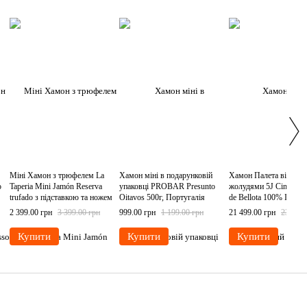
Міні Хамон з трюфелем La
Хамон міні в подарунковій
Хамон Палета відгодо
o
Taperia Mini Jamón Reserva
упаковці PROBAR Presunto
жолудями 5J Cinco Jota
trufado з підставкою та ножем
Oitavos 500г, Португалія
de Bellota 100% Iberica
950г, Іспанія
преміальної якості 4.2-
2 399.00 грн
3 399.00 грн
999.00 грн
1 199.00 грн
21 499.00 грн
23 999.
Іспанія
Купити
Купити
Купити