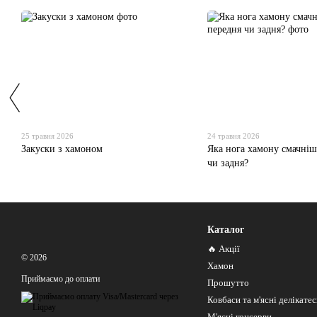
25 травня 2026
24 травня 2026
Закуски з хамоном
Яка нога хамону смачні
чи задня?
Каталог
🔥 Акції
© 2026
Хамон
Приймаємо до оплати
Прошутто
Ковбаси та м'ясні делікате
М'ясні консерви