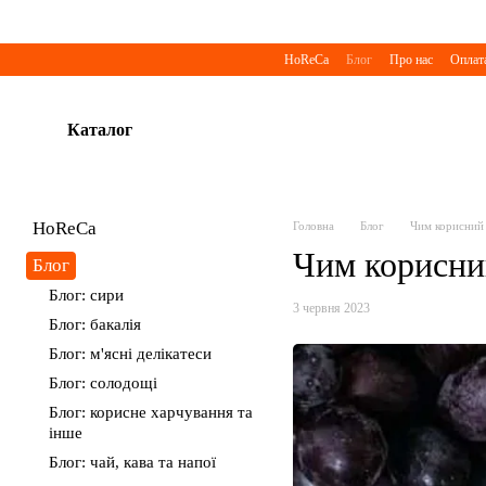
Перейти до основного контенту
HoReCa
Блог
Про нас
Оплата
Каталог
HoReCa
Головна
Блог
Чим корисний
Чим корисни
Блог
Блог: сири
3 червня 2023
Блог: бакалія
Блог: м'ясні делікатеси
Блог: солодощі
Блог: корисне харчування та
інше
Блог: чай, кава та напої