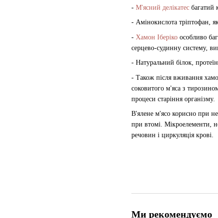
-
М'ясний делікатес
багатий к
- Амінокислота тріптофан, я
-
Хамон Іберіко
особливо баг
серцево-судинну систему, ви
- Натуральний білок, протеїн
- Також після вживання хамо
соковитого м'яса з тирозино
процеси старіння організму.
В'ялене м'ясо корисно при не
при втомі. Мікроелементи, н
речовин і циркуляція крові.
Ми рекомендуємо