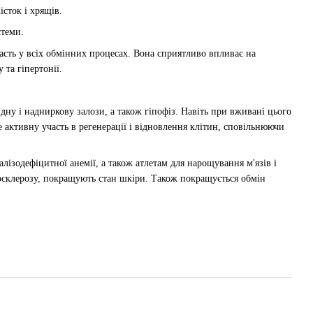
істок і хрящів.
стеми.
асть у всіх обмінних процесах. Вона сприятливо впливає на
та гіпертонії.
у і надниркову залози, а також гіпофіз. Навіть при вживані цього
 активну участь в регенерації і відновлення клітин, сповільнюючи
алізодефіцитної анемії, а також атлетам для нарощування м'язів і
росклерозу, покращують стан шкіри. Також покращується обмін