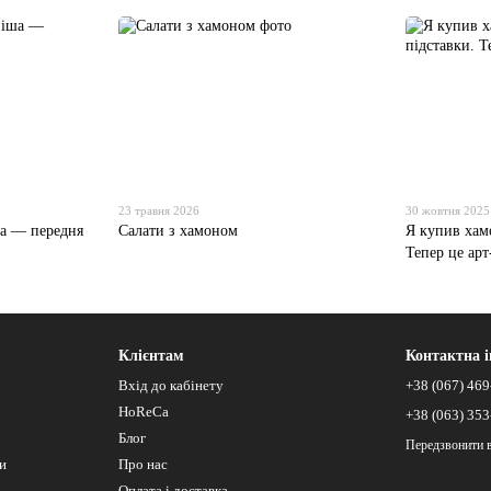
23 травня 2026
30 жовтня 2025
ша — передня
Салати з хамоном
Я купив хамо
Тепер це арт
Клієнтам
Контактна 
Вхід до кабінету
+38 (067) 469
HoReCa
+38 (063) 353
Блог
Передзвонити 
си
Про нас
Оплата і доставка