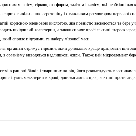
орисним магнієм, сіркою, фосфором, залізом і калієм, які необхідні для к
ка сприяє вивільненню серотоніну і є важливим регулятором нервової си
атий корисною олеїновою кислотою, яка повністю засвоюється та бере уч
водить шкідливий холестерин, а також сприяє профілактиці атеросклерозу 
, який сприяє підтримці та набору м'язової маси.
на, організм отримує тирозин, який допомагає краще працювати щитовидн
м, з організму виводяться надлишкові жири. Також цей мікроелемент бере
стачі в раціоні білків і тваринних жирів, його рекомендують власникам з
ормалізують холестерин в крові, допомагають в профілактиці проти ате