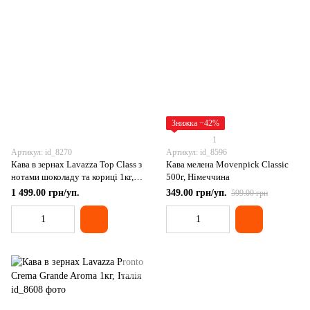
Знижка −42%
1
Артикул: id_8270
Артикул: id_8596
Кава в зернах Lavazza Top Class з
Кава мелена Movenpick Classic
нотами шоколаду та кориці 1кг,
500г, Німеччина
Італія
1 499.00 грн/уп.
349.00 грн/уп.
599.00 грн