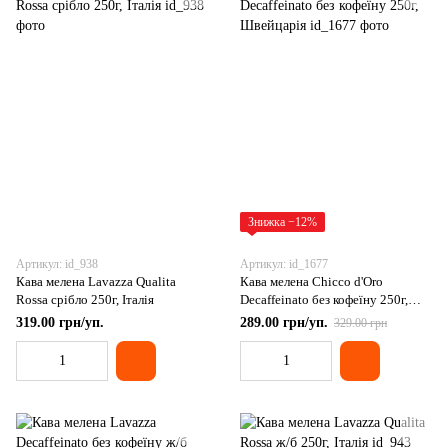
Знижка −12%
Артикул: id_938
Артикул: id_1677
Кава мелена Lavazza Qualita
Кава мелена Chicco d'Oro
Rossa срібло 250г, Італія
Decaffeinato без кофеїну 250г,
Швейцарія
319.00 грн/уп.
289.00 грн/уп.
329.00 грн