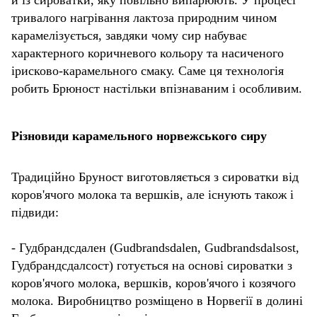
тривалого нагрівання лактоза природним чином
карамелізується, завдяки чому сир набуває
характерного коричневого кольору та насиченого
ірисково-карамельного смаку. Саме ця технологія
робить Брюност настільки впізнаваним і особливим.
Різновиди карамельного норвежського сиру
Традиційно Бруност виготовляється з сироватки від
коров'ячого молока та вершків, але існують також і
підвиди:
- Гудбрандсдален (Gudbrandsdalen, Gudbrandsdalsost,
Гудбрандсдалсост) готується на основі сироватки з
коров'ячого молока, вершків, коров'ячого і козячого
молока. Виробництво розміщено в Норвегії в долині