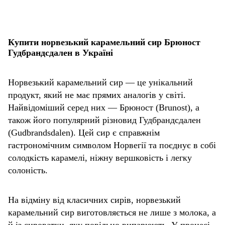
Купити норвезький карамельний сир Брюност
Гудбрандсдален в Україні
Норвезький карамельний сир — це унікальний
продукт, який не має прямих аналогів у світі.
Найвідоміший серед них — Брюност (Brunost), а
також його популярний різновид Гудбрандсдален
(Gudbrandsdalen). Цей сир є справжнім
гастрономічним символом Норвегії та поєднує в собі
солодкість карамелі, ніжну вершковість і легку
солоність.
На відміну від класичних сирів, норвезький
карамельний сир виготовляється не лише з молока, а
й із сироватки, яку повільно випарюють. У процесі