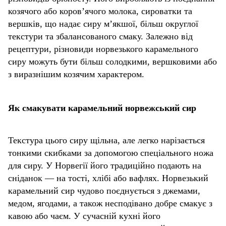
козячого або коров’ячого молока, сироватки та
вершків, що надає сиру м’якшої, більш округлої
текстури та збалансованого смаку. Залежно від
рецептури, різновиди норвезького карамельного
сиру можуть бути більш солодкими, вершковими або
з виразнішим козячим характером.
Як смакувати карамельний норвежський сир
Текстура цього сиру щільна, але легко нарізається
тонкими скибками за допомогою спеціального ножа
для сиру. У Норвегії його традиційно подають на
сніданок — на тості, хлібі або вафлях. Норвезький
карамельний сир чудово поєднується з джемами,
медом, ягодами, а також несподівано добре смакує з
кавою або чаєм. У сучасній кухні його