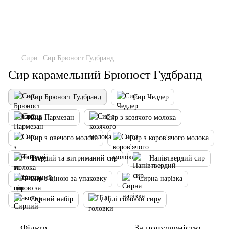
Сири
Сир Брюност Гудбранд
Сир карамельний Брюност Гудбранд
Сир Брюност Гудбранд
Сир Чеддер
Сир Пармезан
Сир з козячого молока
Сир з овечого молока
Сир з коров'ячого молока
Твердий та витриманий сир
Напівтвердий сир
Сир з ціною за упаковку
Сирна нарізка
Сирний набір
Цілі головки сиру
Фільтр
За популярністю