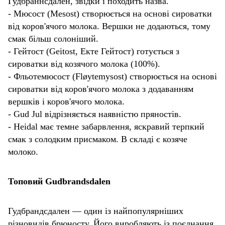
Гудбраннсдален, звідки і походить назва.
- Мюсост (Mesost) створюється на основі сироватки
від коров'ячого молока. Вершки не додаються, тому
смак більш солоніший.
- Гейтост (Geitost, Екте Гейтост) готується з
сироватки від козячого молока (100%).
- Фльотемюсост (Fløytemysost) створюється на основі
сироватки від коров'ячого молока з додаванням
вершків і коров'ячого молока.
- Gud Jul відрізняється наявністю пряностів.
- Heidal має темне забарвлення, яскравий терпкий
смак з солодким присмаком. В складі є козяче
молоко.
Топовий Gudbrandsdalen
Гудбрандсдален — один із найпопулярніших
різновидів брюносту. Його виробляють із поєднання