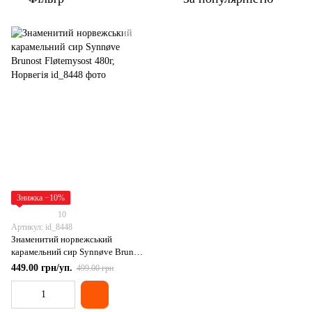
Знижка −10%
10
Артикул: id_8448
Знаменитий норвежський
карамельний сир Synnøve Brunost
Fløtemysost 480г, Норвегія
449.00 грн/уп.
499.00 грн