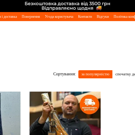
 і доставка
Повернення
Угода користувача
Контакти
Відгуки
Політика конф
за популярністю
спочатку 
Сортування: