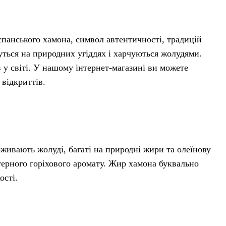
спанського хамона, символ автентичності, традицій
суться на природних угіддях і харчуються жолудями.
 у світі. У нашому інтернет-магазині ви можете
відкриттів.
поживають жолуді, багаті на природні жири та олеїнову
терного горіхового аромату. Жир хамона буквально
ості.