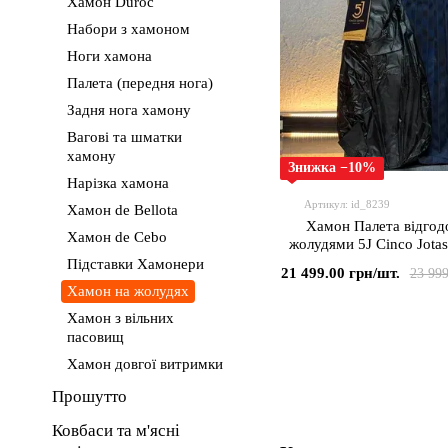
Хамон Duroc
Набори з хамоном
Ноги хамона
Палета (передня нога)
Задня нога хамону
Вагові та шматки
хамону
Знижка −10%
Нарізка хамона
Артикул: id_8239
Хамон de Bellota
Хамон Палета відгод
Хамон de Cebo
жолудями 5J Cinco Jotas 
Bellota 100% Iberica пр
Підставки Хамонери
21 499.00 грн/шт.
23 999
якості 4.2-5кг, Ісп
Хамон на жолудях
Хамон з вільних
пасовищ
Хамон довгої витримки
Прошутто
Ковбаси та м'ясні