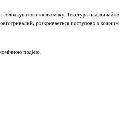
і солодкуватого післясмаку. Текстура надзвичайно
довготривалий, розкривається поступово з кожним
номічною подією.