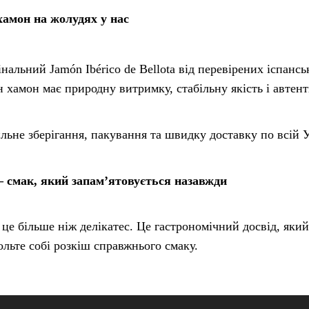
хамон на жолудях у нас
альний Jamón Ibérico de Bellota від перевірених іспанс
 хамон має природну витримку, стабільну якість і автен
ьне зберігання, пакування та швидку доставку по всій У
 смак, який запам’ятовується назавжди
е більше ніж делікатес. Це гастрономічний досвід, який
ольте собі розкіш справжнього смаку.