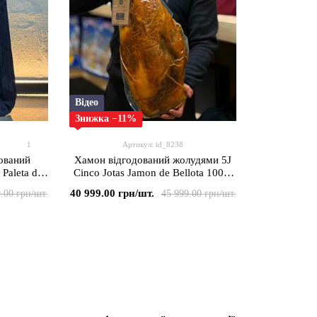
Відео
Знижка −11%
1
Артикул: id_8238
ований
Хамон відгодований жолудями 5J
Paleta de
Cinco Jotas Jamon de Bellota 100%
еміальної
Iberico преміальної якості 7-7.5 кг,
40 999.00 грн/шт.
.00 грн/шт.
45 999.00 грн/шт.
анія
Іспанія