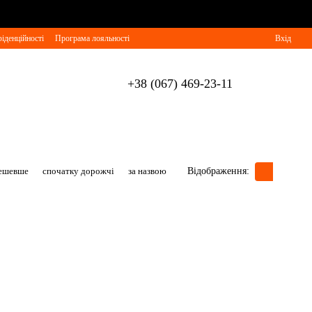
іденційності
Програма лояльності
Вхід
+38 (067) 469-23-11
дешевше
спочатку дорожчі
за назвою
Відображення: