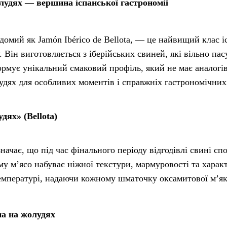
лудях — вершина іспанської гастрономії
домий як Jamón Ibérico de Bellota, — це найвищий клас і
. Він виготовляється з іберійських свиней, які вільно па
рмує унікальний смаковий профіль, який не має аналогів
дях для особливих моментів і справжніх гастрономічних 
дях» (Bellota)
значає, що під час фінального періоду відгодівлі свині с
му м’ясо набуває ніжної текстури, мармуровості та харак
емпературі, надаючи кожному шматочку оксамитової м’як
на на жолудях