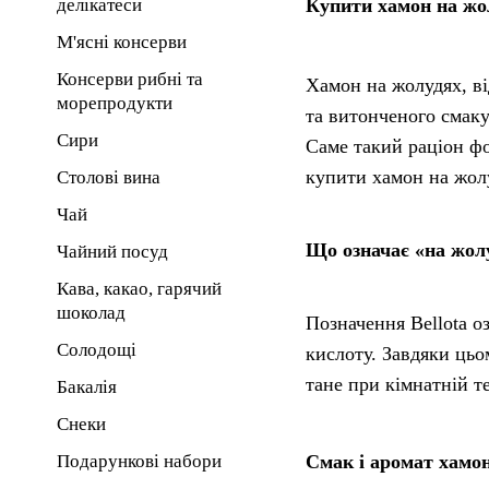
делікатеси
Купити хамон на жо
М'ясні консерви
Консерви рибні та
Хамон на жолудях, ві
морепродукти
та витонченого смаку
Сири
Саме такий раціон фо
купити хамон на жолу
Столові вина
Чай
Що означає «на жолу
Чайний посуд
Кава, какао, гарячий
шоколад
Позначення Bellota о
Солодощі
кислоту. Завдяки цьо
тане при кімнатній т
Бакалія
Снеки
Подарункові набори
Смак і аромат хамо