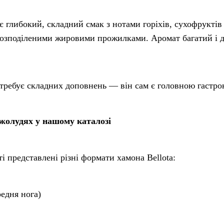
 глибокий, складний смак з нотами горіхів, сухофруктів 
 розподіленими жировими прожилками. Аромат багатий і 
отребує складних доповнень — він сам є головною гастро
жолудях у нашому каталозі
 представлені різні формати хамона Bellota:
редня нога)