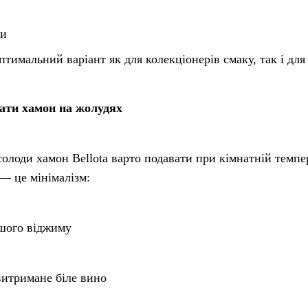
ри
птимальний варіант як для колекціонерів смаку, так і дл
ати хамон на жолудях
олоди хамон Bellota варто подавати при кімнатній темп
— це мінімалізм:
ршого віджиму
витримане біле вино