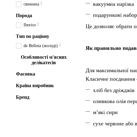
вакуумна нарізка
2
свинина
подарункові набо
Порода
2
Iberico
Це дозволяє обрати о
Тип по раціону
2
de Bellota (жолуді)
Як правильно подав
Особливості м'ясних
делікатесів
Для максимальної нас
Фасовка
Класичне поєднання 
Країна виробник
хліб без дріжджів
Бренд
оливкова олія пе
м’які сири
сухе червоне або 