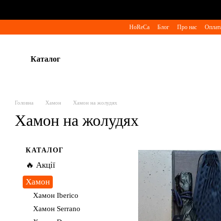
Перейти до основного контенту
HoReCa
Блог
Про нас
Оплата
Каталог
Головна
Хамон
Хамон на жолудях
Хамон на жолудях
КАТАЛОГ
🔥 Акції
Хамон
Хамон Iberico
Хамон Serrano