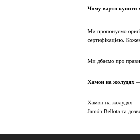
Чому варто купити 
Ми пропонуємо оригін
сертифікацією. Кожен
Ми дбаємо про правил
Хамон на жолудях —
Хамон на жолудях — ц
Jamón Bellota та дозв