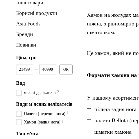
Інші товари
Корисні продукти
Хамон на жолудях має
ніжна, з рівномірно
Asia Foods
шматочком.
Бренди
Новинки
Це хамон, який не п
Ціна, грн
Від Ціна, грн
До Ціна, грн
ОК
Формати хамона на 
Вид
2
м'ясні делікатеси
У нашому асортименті
Види м'ясних делікатесів
цільна задня нога
1
Палета (передня нога)
палета Bellota (пе
1
Хамон (задня нога)
шматки хамона
Тип м'яса