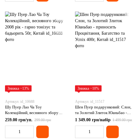
Знижка −13%
Знижка −10%
Артикул: id_10688
Артикул: id_11517
Шу Пуер Лао Ча Тоу
Шен Пуер подарунковий: Слон,
Колекційний, весняного збору
та Золотий Злиток Юаньбао -
2008 рік - гарно тонізує та
приносить Процвітання,
259.00 грн/уп.
1 349.00 грн/набір
299.00 грн
1 499.00 грн
бадьорить 50г, Китай
Багатство та Успіх 400г, Китай