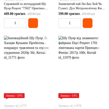
Справжній та легендарний Шу
Знаменитий чай Лю Бао Хей Ча
Пуер Рецепт "7562" Оригінал
Гуансі: Дух Метрополітену Київ
250г. Китай
Шуу - міцний та потужний
449.00 грн/шт.
599.00 грн/шт.
499.00 грн
699.00 грн
2020рік 100г, Китай
Знижка −20%
Знижка −14%
Артикул: id_11771
Артикул: id_11979