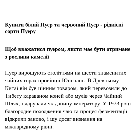
Купити білий Пуер та червоний Пуер - рідкісні
сорти Пуеру
Щоб вважатися пуером, листя має бути отримане
з рослини камелії
Пуер вирощують століттями на шести знаменитих
чайних горах провінції Юньнань. В Древньому
Китаї він був цінним товаром, який перевозили до
Тибету караваном коней або мулів через Чайний
Шлях, і дарували як данину імператору. У 1973 році
благородне походження чаю та процес ферментації
відкрили заново, і шу досяг визнання на
міжнародному рівні.