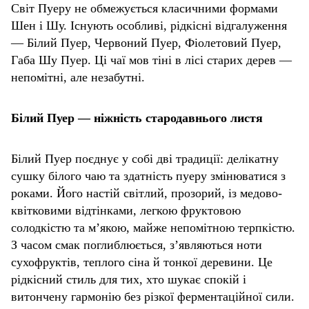
Світ Пуеру не обмежується класичними формами
Шен і Шу. Існують особливі, рідкісні відгалуження
— Білий Пуер, Червоний Пуер, Фіолетовий Пуер,
Габа Шу Пуер. Ці чаї мов тіні в лісі старих дерев —
непомітні, але незабутні.
Білий Пуер — ніжність стародавнього листя
Білий Пуер поєднує у собі дві традиції: делікатну
сушку білого чаю та здатність пуеру змінюватися з
роками. Його настій світлий, прозорий, із медово-
квітковими відтінками, легкою фруктовою
солодкістю та м’якою, майже непомітною терпкістю.
З часом смак поглиблюється, з’являються ноти
сухофруктів, теплого сіна й тонкої деревини. Це
рідкісний стиль для тих, хто шукає спокій і
витончену гармонію без різкої ферментаційної сили.