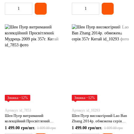
при сухому кашлі, Китай
Знижка −12%
Знижка −12%
Артикул: id_7853
Артикул: id_10293
Шен Пуер витриманий
Шен Пуер високогірний Lao Ban
колекційний Просвітлений
Zhang 2014р. обмежена серія
Мудрець 2009 рік 357г. Китай
357г Китай
1 499.00 грн/шт.
1 499.00 грн/шт.
1 699.00 грн
1 699.00 грн