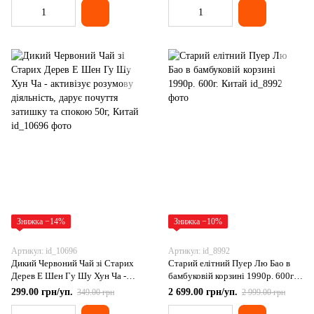
Знижка −14%
Знижка −10%
Артикул: id_10696
Артикул: id_8992
Дикий Червоний Чай зі Старих
Старий елітний Пуер Лю Бао в
Дерев Е Шен Гу Шу Хун Ча -
бамбуковій корзині 1990р. 600г.
активізує розумову діяльність,
Китай
299.00 грн/уп.
2 699.00 грн/уп.
349.00 грн
2 999.00 грн
дарує почуття затишку та спокою
50г, Китай