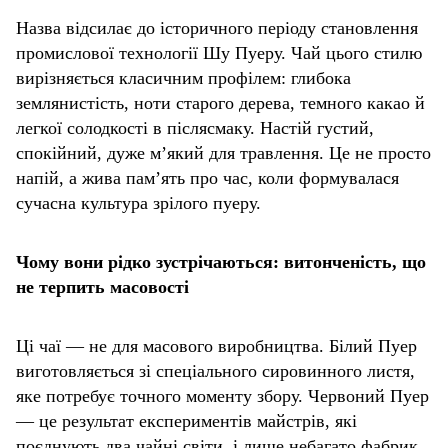
Назва відсилає до історичного періоду становлення
промислової технології Шу Пуеру. Чай цього стилю
вирізняється класичним профілем: глибока
землянистість, ноти старого дерева, темного какао й
легкої солодкості в післясмаку. Настій густий,
спокійний, дуже м’який для травлення. Це не просто
напій, а жива пам’ять про час, коли формувалася
сучасна культура зрілого пуеру.
Чому вони рідко зустрічаються: витонченість, що
не терпить масовості
Ці чаї — не для масового виробництва. Білий Пуер
виготовляється зі спеціального сировинного листя,
яке потребує точного моменту збору. Червоний Пуер
— це результат експериментів майстрів, які
поєднують два чайні світи, і лише небагато фабрик