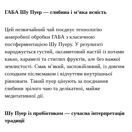
ГАБА Шу Пуер — глибина і м’яка ясність
Цей незвичайний чай поєднує технологію
анаеробної обробки ГАБА з класичною
постферментацією Шу Пуеру. У результаті
народжується густий, оксамитовий настій із нотами
какао, карамелі та стиглих фруктів, але без важкої
землистості. Смак м’який, заспокійливий, із довгим
солодким післясмаком і відчуттям внутрішньої
рівноваги. Такий пуер цінують за поєднання
глибини зрілого чаю та делікатної, майже
медитативної дії.
Шу Пуер із пробіотиком — сучасна інтерпретація
традиції