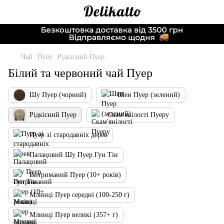
Чай
Пуер
Рідкісний Пуер
Білий та червоний чай Пуер
Шу Пуер (чорний)
Шен Пуер (зелений)
Рідкісний Пуер
Скам'янілості Пуеру
Пуер зі стародавніх дерев
Палацовий Шу Пуер Гун Тін
Витриманий Пуер (10+ років)
Млинці Пуер середні (100-250 г)
Млинці Пуер великі (357+ г)