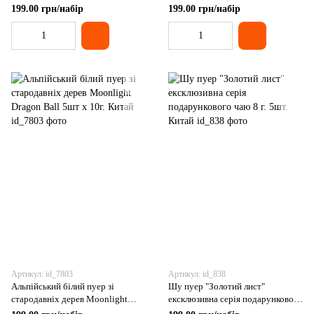
чаю 8 г. 5шт. Китай
чаю 5штх8 г. Китай
199.00 грн/набір
199.00 грн/набір
Артикул: id_7803
Артикул: id_838
Альпійський білий пуер зі
Шу пуер "Золотий лист"
стародавніх дерев Moonlight
ексклюзивна серія подарункового
Dragon Ball 5шт х 10г. Китай
чаю 8 г. 5шт. Китай