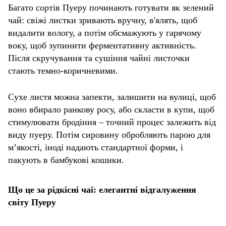
Багато сортів Пуеру починають готувати як зелений
чай: свіжі листки зривають вручну, в'ялять, щоб
видалити вологу, а потім обсмажують у гарячому
воку, щоб зупинити ферментативну активність.
Після скручування та сушіння чайні листочки
стають темно-коричневими.
Сухе листя можна запекти, залишити на вулиці, щоб
воно вбирало ранкову росу, або скласти в купи, щоб
стимулювати бродіння – точний процес залежить від
виду пуеру. Потім сировину обробляють парою для
м’якості, іноді надають стандартної форми, і
пакують в бамбукові кошики.
Що це за рідкісні чаї: елегантні відгалуження
світу Пуеру