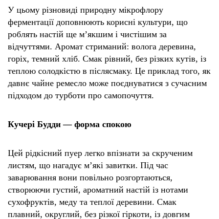
У цьому різновиді природну мікрофлору
ферментації доповнюють корисні культури, що
роблять настій ще м’якшим і чистішим за
відчуттями. Аромат стриманий: волога деревина,
горіх, темний хліб. Смак рівний, без різких кутів, із
теплою солодкістю в післясмаку. Це приклад того, як
давнє чайне ремесло може поєднуватися з сучасним
підходом до турботи про самопочуття.
Кучері Будди — форма спокою
Цей рідкісний пуер легко впізнати за скрученим
листям, що нагадує м’які завитки. Під час
заварювання вони повільно розгортаються,
створюючи густий, ароматний настій із нотами
сухофруктів, меду та теплої деревини. Смак
плавний, округлий, без різкої гіркоти, із довгим