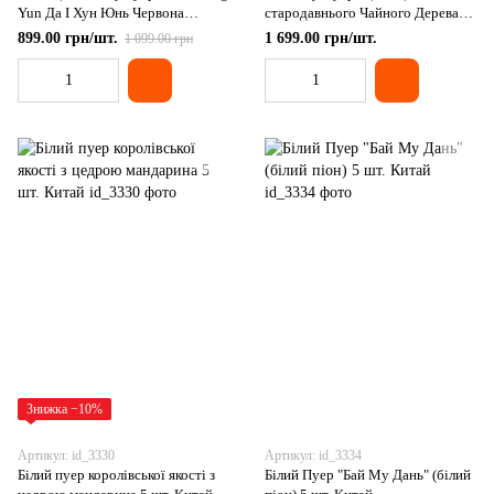
Yun Да І Хун Юнь Червона
стародавнього Чайного Дерева
Мелодія - з нотами сухофруктів,
200г, Китай
899.00 грн/шт.
1 699.00 грн/шт.
1 099.00 грн
шоколаду та горіхів 100г, Китай
Знижка −10%
Артикул: id_3330
Артикул: id_3334
Білий пуер королівської якості з
Білий Пуер "Бай Му Дань" (білий