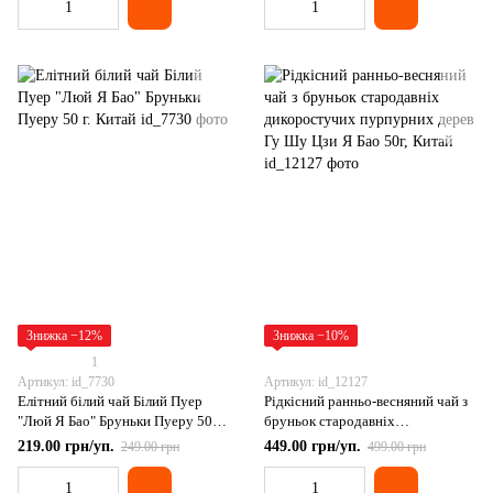
Знижка −12%
Знижка −10%
1
Артикул: id_7730
Артикул: id_12127
Елітний білий чай Білий Пуер
Рідкісний ранньо-весняний чай з
"Люй Я Бао" Бруньки Пуеру 50 г.
бруньок стародавніх
Китай
дикоростучих пурпурних дерев
219.00 грн/уп.
449.00 грн/уп.
249.00 грн
499.00 грн
Гу Шу Цзи Я Бао 50г, Китай