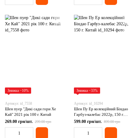
Знижка −10%
Знижка −33%
Артикул: id_7558
Артикул: id_10294
Шен пуер "Дикі сади гори Хе
Шен Пу Ер колекційний Біндао
Кай" 2021 рік 100 г. Китай
Гарбуз-калебас 2022р, 150 г.
Китай
269.00 грн/шт.
599.00 грн/шт.
299.00 грн
899.00 грн