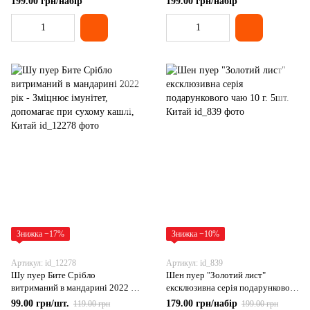
199.00 грн/набір
199.00 грн/набір
Знижка −17%
Знижка −10%
Артикул: id_12278
Артикул: id_839
Шу пуер Бите Срібло
Шен пуер "Золотий лист"
витриманий в мандарині 2022 рік
ексклюзивна серія подарункового
- Зміцнює імунітет, допомагає
чаю 10 г. 5шт. Китай
99.00 грн/шт.
179.00 грн/набір
119.00 грн
199.00 грн