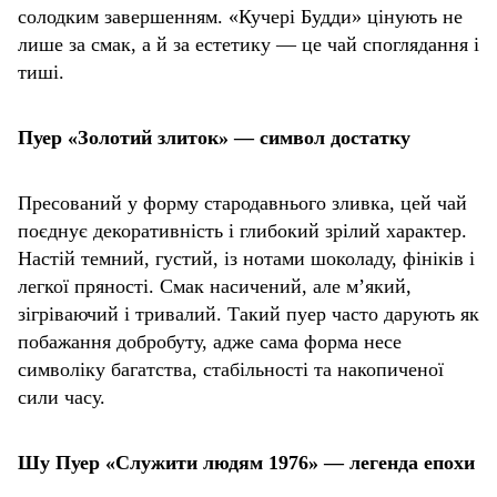
солодким завершенням. «Кучері Будди» цінують не
лише за смак, а й за естетику — це чай споглядання і
тиші.
Пуер «Золотий злиток» — символ достатку
Пресований у форму стародавнього зливка, цей чай
поєднує декоративність і глибокий зрілий характер.
Настій темний, густий, із нотами шоколаду, фініків і
легкої пряності. Смак насичений, але м’який,
зігріваючий і тривалий. Такий пуер часто дарують як
побажання добробуту, адже сама форма несе
символіку багатства, стабільності та накопиченої
сили часу.
Шу Пуер «Служити людям 1976» — легенда епохи