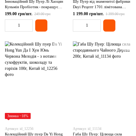
Інноваційний Шу Пуер Лі Хаоцян
Шу Пуер від знаменитої фабрики
Куньмін Пробіотик - покращує
Dayi Рецепт 1701 лімітована
травлення та сприяє схудненню
партія Принцеса Фенікс 2017р
199.00 грн/шт.
1 199.00 грн/шт.
249.00 грн
1 399.00 грн
2020р 36г, Китай
100г, Китай
Знижка −18%
Артикул: id_12256
Артикул: id_11134
Колекційний Шу пуер Da Yi Hong
Габа Шу Пуер: Цілюща сила