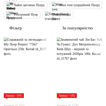
Чайні цеглини Пуеру
Міні точі (порційний Пуер)
Розсипний Пуер
Точі (гнізда)
Фільтр
За популярністю
Знижка −10%
Знижка −14%
Артикул: id_3337
Артикул: id_11767