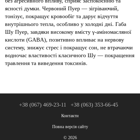
без агресивного впливу, сприяє заспокоєнню та
ясності думки. Червоний Пуер — зігріваючий,
тонізує, покращує кровообіг та дарує відчуття
внутрішнього тепла, особливо у холодні дні. Габа
Шу Пуер, завдяки високому вмісту γ-аміномасляної
кислоти (GABA), позитивно впливає на нервову
систему, знижує стрес і покращує сон, не втрачаючи
водночас властивості класичного Шу — покращення
травлення та виведення токсинів.
+38 (067) 469-23-11
+38 (063) 353-66-45
Контакти
Повна версія сайту
© 2026