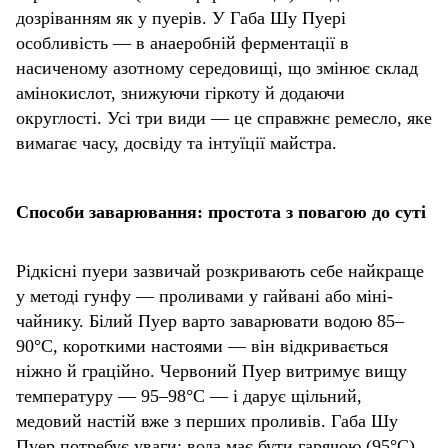
дозріванням як у пуерів. У Габа Шу Пуері
особливість — в анаеробній ферментації в
насиченому азотному середовищі, що змінює склад
амінокислот, знижуючи гіркоту й додаючи
округлості. Усі три види — це справжнє ремесло, яке
вимагає часу, досвіду та інтуїції майстра.
Способи заварювання: простота з повагою до суті
Рідкісні пуери зазвичай розкривають себе найкраще
у методі гунфу — проливами у гайвані або міні-
чайнику. Білий Пуер варто заварювати водою 85–
90°C, короткими настоями — він відкривається
ніжно й граційно. Червоний Пуер витримує вищу
температуру — 95–98°C — і дарує щільний,
медовий настій вже з перших проливів. Габа Шу
Пуер потребує уваги: вода має бути гарячою (95°C),