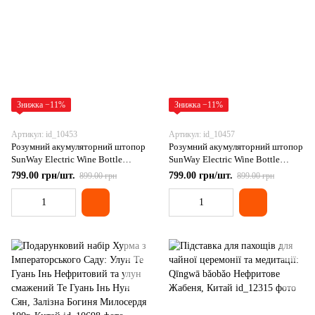
Знижка −11%
Знижка −11%
Артикул: id_10453
Артикул: id_10457
Розумний акумуляторний штопор
Розумний акумуляторний штопор
SunWay Electric Wine Bottle
SunWay Electric Wine Bottle
Opener C006U Type-C Black
Opener C006U Type-C Blue
799.00 грн/шт.
799.00 грн/шт.
899.00 грн
899.00 грн