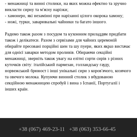
- менажниці та винні столики, на яких можна ефектно та зручно
викласти сирну та м'ясну нарізки;
- хамонеро, які незамінні при нарізанні цілого окорока хамону;
- ножі, турки, заварювальні чайники та багато іншого.
Радимо також разом з посудом та кухонним приладдям придбати
також і делікатеси. Разом з сервізами для чайних церемоній
обирайте пресовані порційні шен та шу пуери, яких якраз вистачає
для однієї заварки методом проливів. Обираючи секційні
менажниці, зверніть також увагу на елітні сорти сирів з різних
куточків світу: італійський пармезан, голландську гауду,
норвежський брюност і інші унікальні сири з коров'ячого, козячого
та овечого молока. Купуючи винний столик з вбудованою
секційною менажницею спробуй і вина з Іспанії, Португалії і
інших країн.
+38 (067) 469-23-11
+38 (063) 353-66-45