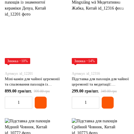
Знижка −10%
Знижка −14%
Артикул: id_12201
Артикул: id_12316
Міні-камін для чайної церемонії
Підставка для пахощів для чайної
та спалювання пахощів із
церемонії та медитації:
знаменитої кераміки Дехуа,
Míngxiǎng wā Медетативна
899.00 грн/шт.
299.00 грн/шт.
999.00 грн
349.00 грн
Китай
Жабка, Китай