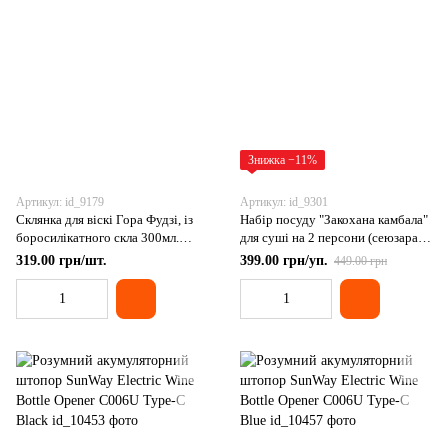
Знижка −11%
Артикул: id_9179
Артикул: id_9301
Склянка для віскі Гора Фудзі, із
Набір посуду "Закохана камбала"
боросилікатного скла 300мл.
для суші на 2 персони (сеюзара,
Китай
хасі, хасіокі), Китай
319.00 грн/шт.
399.00 грн/уп.
449.00 грн