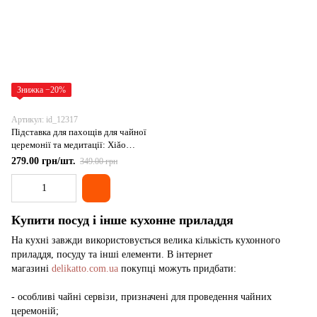
Знижка −20%
Артикул: id_12317
Підставка для пахощів для чайної
церемонії та медитації: Xiǎo
hǎibào Старанне Тюлененя,
279.00 грн/шт.
349.00 грн
Китай
Купити посуд і інше кухонне приладдя
На кухні завжди використовується велика кількість кухонного
приладдя, посуду та інші елементи. В інтернет
магазині
delikatto.com.ua
покупці можуть придбати:
- особливі чайні сервізи, призначені для проведення чайних
церемоній;