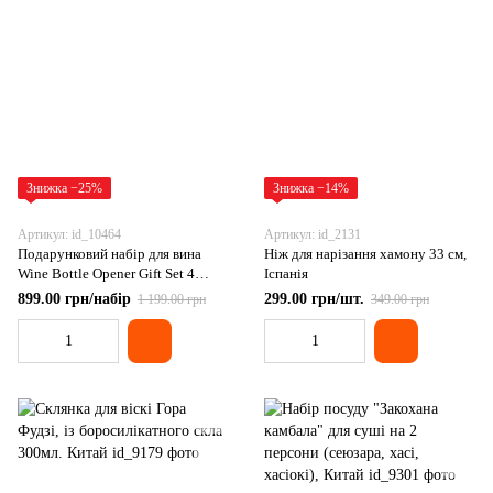
Знижка −25%
Знижка −14%
Артикул: id_10464
Артикул: id_2131
Подарунковий набір для вина
Ніж для нарізання хамону 33 см,
Wine Bottle Opener Gift Set 4
Іспанія
складових
899.00 грн/набір
299.00 грн/шт.
1 199.00 грн
349.00 грн