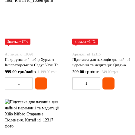
Знижка −17%
Знижка −14%
Артикул: id_10698
Артикул: id_12315
Подарунковий набір Хурма з
Підставка для пахощів для чайної
Імператорського Саду: Улун Те
церемонії та медитації: Qīngwā
Гуань Інь Нефритовий та улун
bǎobǎo Нефритове Жабеня,
999.00 грн/набір
299.00 грн/шт.
1 199.00 грн
349.00 грн
смажений Те Гуань Інь Нун Сян,
Китай
Залізна Богиня Милосердя 100г,
Китай