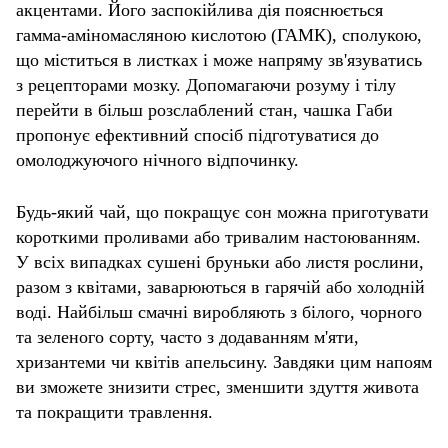
акцентами. Його заспокійлива дія пояснюється
гамма-аміномасляною кислотою (ГАМК), сполукою,
що міститься в листках і може напряму зв'язуватись
з рецепторами мозку. Допомагаючи розуму і тілу
перейти в більш розслаблений стан, чашка Габи
пропонує ефективний спосіб підготуватися до
омолоджуючого нічного відпочинку.
Будь-який чай, що покращує сон можна приготувати
короткими проливами або тривалим настоюванням.
У всіх випадках сушені бруньки або листя рослини,
разом з квітами, заварюються в гарячій або холодній
воді. Найбільш смачні виробляють з білого, чорного
та зеленого сорту, часто з додаванням м'яти,
хризантеми чи квітів апельсину. Завдяки цим напоям
ви зможете знизити стрес, зменшити здуття живота
та покращити травлення.