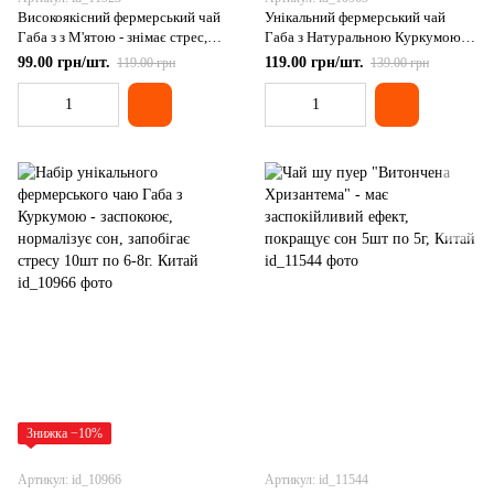
Високоякісний фермерський чай
Унікальний фермерський чай
Габа з з М'ятою - знімає стрес,
Габа з Натуральною Куркумою -
заспокоює та нормалізує сон 6-8г,
заспокоює, нормалізує сон,
99.00 грн/шт.
119.00 грн/шт.
119.00 грн
139.00 грн
Китай
запобігає стресу 6-8 г. Китай
Знижка −10%
Артикул: id_10966
Артикул: id_11544