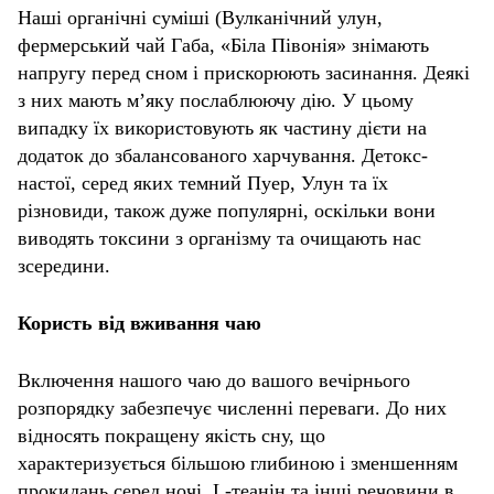
Наші органічні суміші (Вулканічний улун,
фермерський чай Габа, «Біла Півонія» знімають
напругу перед сном і прискорюють засинання. Деякі
з них мають м’яку послаблюючу дію. У цьому
випадку їх використовують як частину дієти на
додаток до збалансованого харчування. Детокс-
настої, серед яких темний Пуер, Улун та їх
різновиди, також дуже популярні, оскільки вони
виводять токсини з організму та очищають нас
зсередини.
Користь від вживання чаю
Включення нашого чаю до вашого вечірнього
розпорядку забезпечує численні переваги. До них
відносять покращену якість сну, що
характеризується більшою глибиною і зменшенням
прокидань серед ночі. L-теанін та інші речовини в