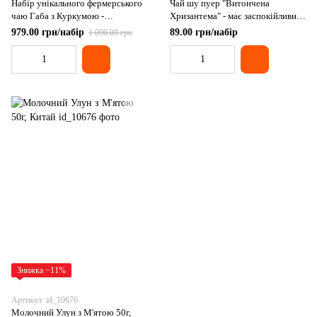
Набір унікального фермерського
Чай шу пуер "Витончена
чаю Габа з Куркумою -
Хризантема" - має заспокійливий
заспокоює, нормалізує сон,
ефект, покращує сон 5шт по 5г,
979.00 грн/набір
89.00 грн/набір
1 090.00 грн
запобігає стресу 10шт по 6-8г.
Китай
Китай
Знижка −11%
Артикул: id_10676
Молочний Улун з М'ятою 50г,