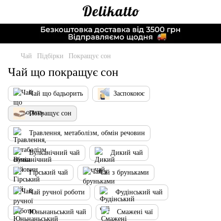
Чай
Підбірки
Покращує сон
Чай що покращує сон
Чай що бадьорить
Заспокоює
Покращує сон
Травлення, метаболізм, обмін речовин
Вулканічний чай
Дикий чай
Гірський чай
Чай з бруньками
Чай ручної роботи
Фудінський чай
Юньнаньський чай
Смажені чаї