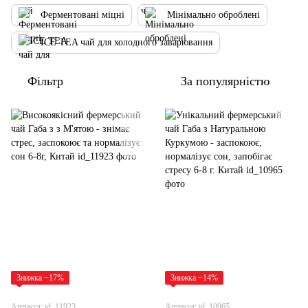
Ферментовані міцні
Мінімально оброблені
ICE TEA чай для холодного заварювання
Фільтр
За популярністю
Знижка −17%
Знижка −14%
Артикул: id_11923
Артикул: id_10965