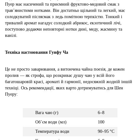
Пуер має насичений та приємний фруктово-медовий смак з
трав’янистими нотками. Він достатньо щільний та легкий, має
солодкуватий післясмак з ледь помітною терпкістю. Тонкий і
тривалий аромат нагадує солодкий абрикос, екзотичний лічі,
поступово додаючи неповторні нотки дині, меду, жасмину та
ванілі.
Техніка настоювання Гунфу Ча
Це не просто заварювання, а витончена чайна поезія, де кожен
пролив — як строфа, що розкриває душу чаю у всій його
багатошаровій красі, ароматі й гармонії, недосяжній жодній іншій
техніці. Ось рекомендації, яких варто дотримуватись для Шен
Пуеру:
Вага чаю (г)
6–8
Обʼєм води (мл)
100
Температура води
90–95 °C