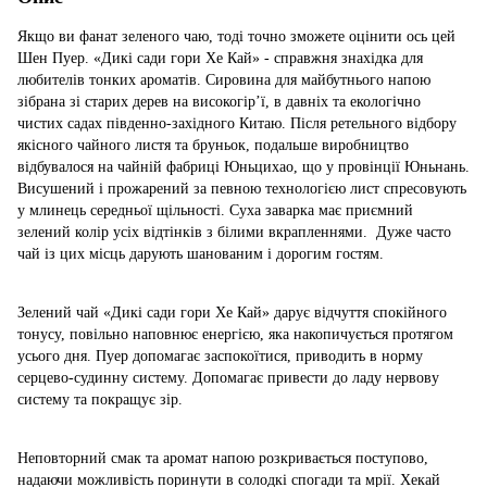
Якщо ви фанат зеленого чаю, тоді точно зможете оцінити ось цей
Шен Пуер. «Дикі сади гори Хе Кай» - справжня знахідка для
любителів тонких ароматів. Сировина для майбутнього напою
зібрана зі старих дерев на високогір’ї, в давніх та екологічно
чистих садах південно-західного Китаю. Після ретельного відбору
якісного чайного листя та бруньок, подальше виробництво
відбувалося на чайній фабриці Юньцихао, що у провінції Юньнань.
Висушений і прожарений за певною технологією лист спресовують
у млинець середньої щільності. Суха заварка має приємний
зелений колір усіх відтінків з білими вкрапленнями. Дуже часто
чай із цих місць дарують шанованим і дорогим гостям.
Зелений чай «Дикі сади гори Хе Кай» дарує відчуття спокійного
тонусу, повільно наповнює енергією, яка накопичується протягом
усього дня. Пуер допомагає заспокоїтися, приводить в норму
серцево-судинну систему. Допомагає привести до ладу нервову
систему та покращує зір.
Неповторний смак та аромат напою розкривається поступово,
надаючи можливість поринути в солодкі спогади та мрії. Хекай