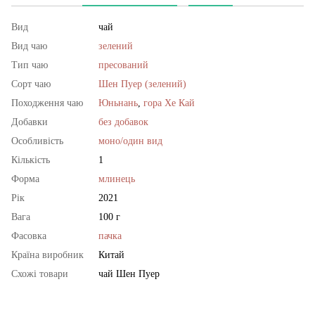
Вид
чай
Вид чаю
зелений
Тип чаю
пресований
Сорт чаю
Шен Пуер (зелений)
Походження чаю
Юньнань
,
гора Хе Кай
Добавки
без добавок
Особливість
моно/один вид
Кількість
1
Форма
млинець
Рік
2021
Вага
100 г
Фасовка
пачка
Країна виробник
Китай
Схожі товари
чай Шен Пуер