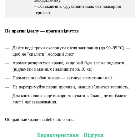
холодильнику.
– Освіжаючий, фруктовий смак без надмірної
терпкості.
Не прагни ідеалу — прагни відчуття
Дайте воді трохи охолонути після закипання (до 90–95 °C) —
щоб не "спалити" молодий лист.
Аромат розкриється краще, якщо чай буде злегка подихати
(відламати з млинця і залишити на 10 хв).
Промивання обов’язкове — активує ароматичні олії.
Не перетримуйте перші проливи, інакше з’явиться терпкість.
Для контролю краще використовувати гайвань, де ви бачите
лист і час заварювання.
Обирай найкраще на delikatto.com.ua
Характеристики
Відгуки