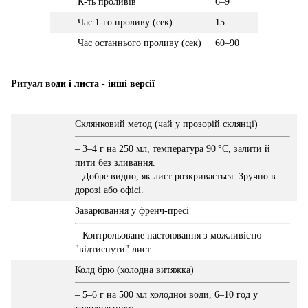
К-ть проливів
6–9
Час 1-го проливу (сек)
15
Час останнього проливу (сек)
60–90
Ритуал води і листа - інші версії
Склянковий метод (чай у прозорій склянці)
– 3–4 г на 250 мл, температура 90 °C, залити й
пити без зливання.
– Добре видно, як лист розкривається. Зручно в
дорозі або офісі.
Заварювання у френч-пресі
– Контрольоване настоювання з можливістю
"відтиснути" лист.
Колд брю (холодна витяжка)
– 5–6 г на 500 мл холодної води, 6–10 год у