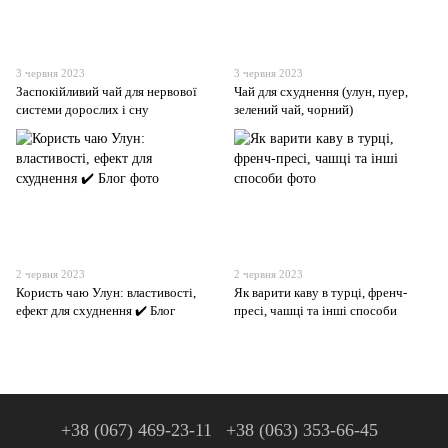
3 червня 2023
3 червня 2023
Заспокійливий чай для нервової
Чай для схуднення (улун, пуер,
системи дорослих і сну
зелений чай, чорний)
2 червня 2023
2 червня 2023
Користь чаю Улун: властивості,
Як варити каву в турці, френч-
ефект для схуднення ✔️ Блог
пресі, чашці та інші способи
+38 (067) 469-23-11
+38 (063) 353-66-45