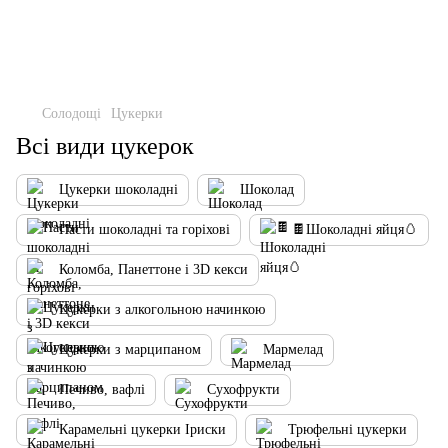
Солодощі
Цукерки
Всі види цукерок
Цукерки шоколадні
Шоколад
Пасти шоколадні та горіхові
🍫Шоколадні яйця🥚
Коломба, Панеттоне і 3D кекси
Цукерки з алкогольною начинкою
Цукерки з марципаном
Мармелад
Печиво, вафлі
Сухофрукти
Карамельні цукерки Іриски
Трюфельні цукерки