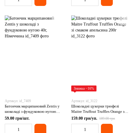
Знижка −16%
Артикул: id_7409
Артикул: id_3122
Батончик марципановий Zentis у
Шоколадні цукерки трюфелі
шоколаді з фундуковою нугою
Maitre Truffout Truffles Orange зі
40г, Німеччина
смаком апельсина 200г
59.00 грн/шт.
159.00 грн/уп.
189.00 грн