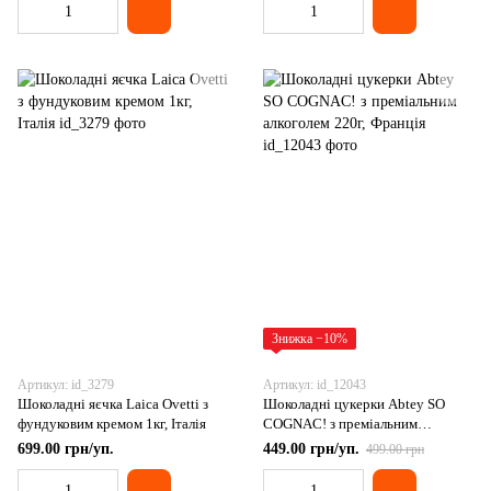
Знижка −10%
Артикул: id_3279
Артикул: id_12043
Шоколадні яєчка Laica Ovetti з
Шоколадні цукерки Abtey SO
фундуковим кремом 1кг, Італія
COGNAC! з преміальним
алкоголем 220г, Франція
699.00 грн/уп.
449.00 грн/уп.
499.00 грн