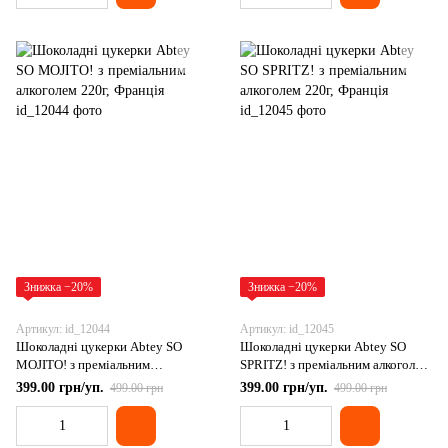
Знижка −20%
Знижка −20%
Артикул: id_12044
Артикул: id_12045
Шоколадні цукерки Abtey SO
Шоколадні цукерки Abtey SO
MOJITO! з преміальним
SPRITZ! з преміальним алкоголем
алкоголем 220г, Франція
220г, Франція
399.00 грн/уп.
399.00 грн/уп.
499.00 грн
499.00 грн