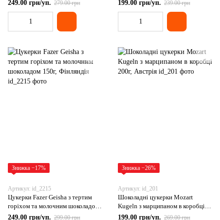
фісташковою начинкою 200г,
полуничною маргаритою 150г
249.00 грн/уп.
199.00 грн/уп.
279.00 грн
239.00 грн
Німеччина
Знижка −17%
Знижка −26%
Артикул: id_2215
Артикул: id_201
Цукерки Fazer Geisha з тертим
Шоколадні цукерки Mozart
горіхом та молочним шоколадом
Kugeln з марципаном в коробці
150г, Фінляндія
200г, Австрія
249.00 грн/уп.
199.00 грн/уп.
299.00 грн
269.00 грн