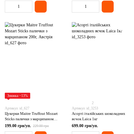
Знижка −13%
2
Артикул: id_627
Артикул: id_3253
Цукерки Maitre Truffout Mozart
Асорті італійських шоколадних
Sticks палички з марципаном
яєчок Laica 1кг
200г, Австрія
199.00 грн/уп.
699.00 грн/уп.
229.00 грн