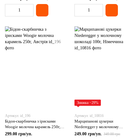
Знижка −29%
Артикул: id_196
Артикул: id_10816
Бідон-скарбничка з ірисками
Марципанові цукерки
Woogie молочна карамель 250г,
Niederegger у молочному
Австрія
шоколаді 100г, Німеччина
299.00 грн/уп.
249.00 грн/уп.
349.00 грн