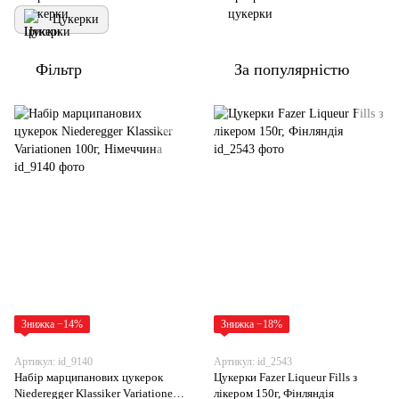
Цукерки
Фільтр
За популярністю
Знижка −14%
Знижка −18%
Артикул: id_9140
Артикул: id_2543
Набір марципанових цукерок
Цукерки Fazer Liqueur Fills з
Niederegger Klassiker Variationen
лікером 150г, Фінляндія