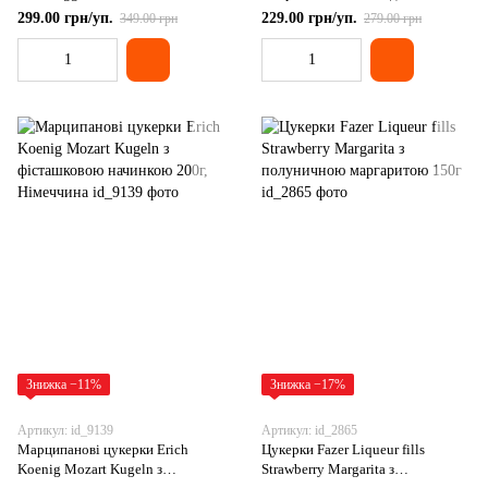
100г, Німеччина
299.00 грн/уп.
229.00 грн/уп.
349.00 грн
279.00 грн
Знижка −11%
Знижка −17%
Артикул: id_9139
Артикул: id_2865
Марципанові цукерки Erich
Цукерки Fazer Liqueur fills
Koenig Mozart Kugeln з
Strawberry Margarita з