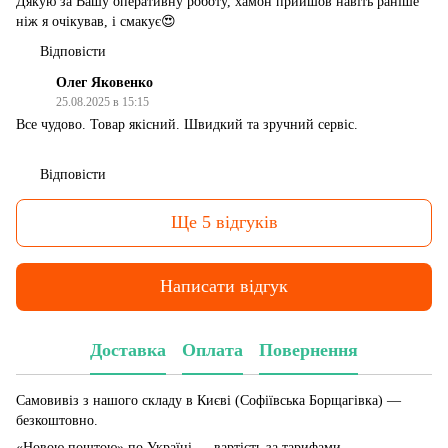
Дякую за Вашу оперативну роботу, хамон прийшов навіть раніше
ніж я очікував, і смакує😍
Відповісти
Олег Яковенко
25.08.2025 в 15:15
Все чудово. Товар якісний. Швидкий та зручний сервіс.
Відповісти
Ще 5 відгуків
Написати відгук
Доставка
Оплата
Повернення
Самовивіз з нашого складу в Києві (Софіївська Борщагівка)
—
безкоштовно.
«Новою поштою» по Україні — вартість за тарифами