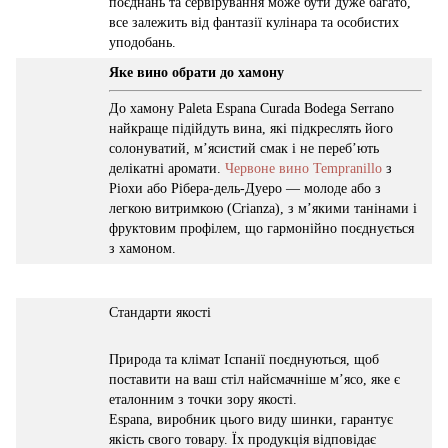
поєднань та сервірування може бути дуже багато,
все залежить від фантазії кулінара та особистих
уподобань.
Яке вино обрати до хамону
До хамону Paleta Espana Curada Bodega Serrano
найкраще підійдуть вина, які підкреслять його
солонуватий, м’ясистий смак і не переб’ють
делікатні аромати.
Червоне вино Tempranillo
з
Ріохи або Рібера-дель-Дуеро — молоде або з
легкою витримкою (Crianza), з м’якими танінами і
фруктовим профілем, що гармонійно поєднується
з хамоном.
Стандарти якості
Природа та клімат Іспанії поєднуються, щоб
поставити на ваш стіл найсмачніше м’ясо, яке є
еталонним з точки зору якості.
Еspana, виробник цього виду шинки, гарантує
якість свого товару. Їх продукція відповідає