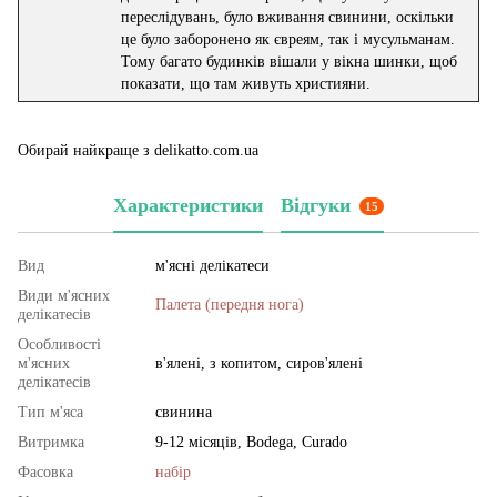
переслідувань, було вживання свинини, оскільки
це було заборонено як євреям, так і мусульманам.
Тому багато будинків вішали у вікна шинки, щоб
показати, що там живуть християни.
Обирай найкраще з delikatto.com.ua
Характеристики
Відгуки
15
Вид
м'ясні делікатеси
Види м'ясних
Палета (передня нога)
делікатесів
Особливості
м'ясних
в'ялені, з копитом, сиров'ялені
делікатесів
Тип м'яса
свинина
Витримка
9-12 місяців, Bodega, Curado
Фасовка
набір