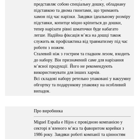
представляє собою спеціальну дошку, обладнану
підставкою та двома гвинтами, що тримають
хамон під час нарізки. Завдяки ідеальному розміру
підставки, копитце міцно кріпиться до дошки,
тепер нарізати рівні шматочки буде набагато
легше. Надійна фіксація м’яса на дошці також
служить як профілактика від травматизму під час
роботи з ножем.
Сталевий ніж з гострим та гладким лезом, входить
до набору. Він призначений саме для нарізання
м’ясної продукції. Його не рекомендують
використовувати для інших харчів.
Всі складові набору ретельно упаковані у вакуумну
обгортку та подарункову упаковку на особливий
випадок.
Про виробника
Miguel España e Hijos є провідною компанією у
секторі в’яленого м’яса та фаворитом корейки з
1986 року. Завдяки роботі компанії та цінностям