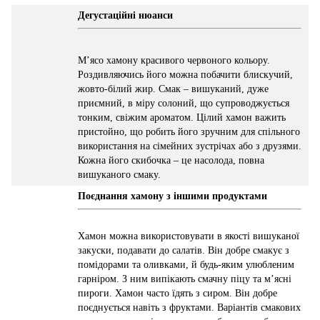
Дегустаційні нюанси
М’ясо хамону красивого червоного кольору.
Роздивляючись його можна побачити блискучий,
жовто-білий жир. Смак – вишуканий, дуже
приємний, в міру солоний, що супроводжується
тонким, свіжим ароматом. Цілий хамон важить
пристойно, що робить його зручним для спільного
використання на сімейних зустрічах або з друзями.
Кожна його скибочка – це насолода, повна
вишуканого смаку.
Поєднання хамону з іншими продуктами
Хамон можна використовувати в якості вишуканої
закуски, подавати до салатів. Він добре смакує з
помідорами та оливками, й будь-яким улюбленим
гарніром. З ним випікають смачну піцу та м’ясні
пироги. Хамон часто їдять з сиром. Він добре
поєднується навіть з фруктами. Варіантів смакових