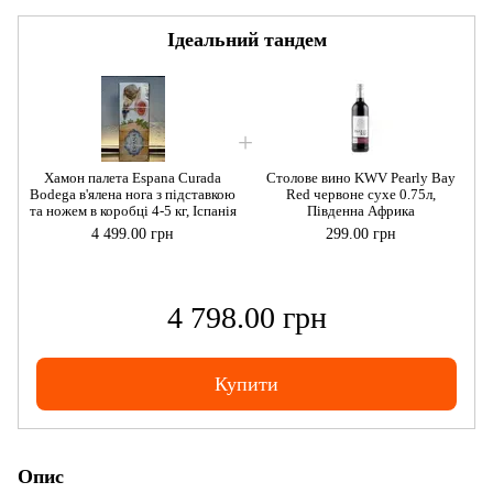
Ідеальний тандем
Хамон палета Espana Curada
Столове вино KWV Pearly Bay
Bodega в'ялена нога з підставкою
Red червоне сухе 0.75л,
B
та ножем в коробці 4-5 кг, Іспанія
Південна Африка
т
4 499.00 грн
299.00 грн
4 798.00 грн
Купити
Опис