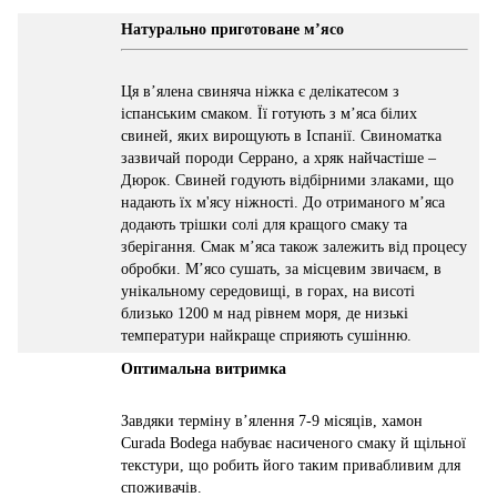
Натурально приготоване м’ясо
Ця в’ялена свиняча ніжка є делікатесом з
іспанським смаком. Її готують з м’яса білих
свиней, яких вирощують в Іспанії. Свиноматка
зазвичай породи Серрано, а хряк найчастіше –
Дюрок. Свиней годують відбірними злаками, що
надають їх м'ясу ніжності. До отриманого м’яса
додають трішки солі для кращого смаку та
зберігання. Смак м’яса також залежить від процесу
обробки. М’ясо сушать, за місцевим звичаєм, в
унікальному середовищі, в горах, на висоті
близько 1200 м над рівнем моря, де низькі
температури найкраще сприяють сушінню.
Оптимальна витримка
Завдяки терміну в’ялення 7-9 місяців, хамон
Curada Bodega набуває насиченого смаку й щільної
текстури, що робить його таким привабливим для
споживачів.