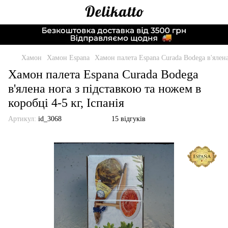
Хамон
Хамон Espana
Хамон палета Espana Curada Bodega в'ялена 
Хамон палета Espana Curada Bodega
в'ялена нога з підставкою та ножем в
коробці 4-5 кг, Іспанія
Артикул:
id_3068
15 відгуків