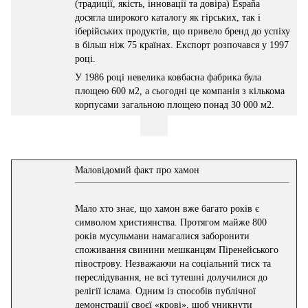
(традиції, якість, інновації та довіра) España
досягла широкого каталогу як гірських, так і
іберійських продуктів, що привело бренд до успіху
в більш ніж 75 країнах. Експорт розпочався у 1997
році.
У 1986 році невелика ковбасна фабрика була
площею 600 м2, а сьогодні це компанія з кількома
корпусами загальною площею понад 30 000 м2.
Маловідомий факт про хамон
Мало хто знає, що хамон вже багато років є
символом християнства. Протягом майже 800
років мусульмани намагалися заборонити
споживання свинини мешканцям Піренейського
півострову. Незважаючи на соціальний тиск та
переслідування, не всі тутешні долучилися до
релігії іслама. Одним із способів публічної
демонстрації своєї «крові», щоб уникнути