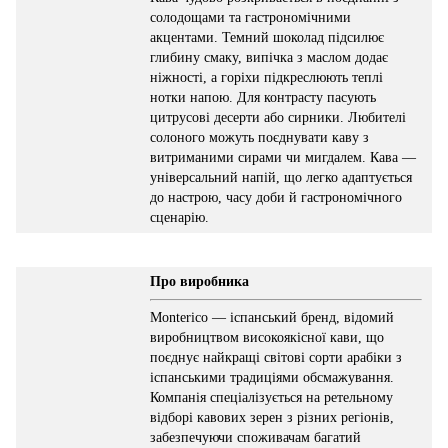
солодощами та гастрономічними
акцентами. Темний шоколад підсилює
глибину смаку, випічка з маслом додає
ніжності, а горіхи підкреслюють теплі
нотки напою. Для контрасту пасують
цитрусові десерти або сирники. Любителі
солоного можуть поєднувати каву з
витриманими сирами чи мигдалем. Кава —
універсальний напій, що легко адаптується
до настрою, часу доби й гастрономічного
сценарію.
Про виробника
Monterico — іспанський бренд, відомий
виробництвом високоякісної кави, що
поєднує найкращі світові сорти арабіки з
іспанськими традиціями обсмажування.
Компанія спеціалізується на ретельному
відборі кавових зерен з різних регіонів,
забезпечуючи споживачам багатий