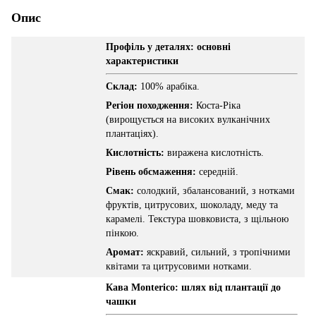
Опис
Профіль у деталях: основні
характеристики
Склад:
100% арабіка.
Регіон походження:
Коста-Ріка
(вирощується на високих вулканічних
плантаціях).
Кислотність:
виражена кислотність.
Рівень обсмаження:
середній.
Смак:
солодкий, збалансований, з нотками
фруктів, цитрусових, шоколаду, меду та
карамелі. Текстура шовковиста, з щільною
пінкою.
Аромат:
яскравий, сильний, з тропічними
квітами та цитрусовими нотками.
Кава Monterico: шлях від плантації до
чашки