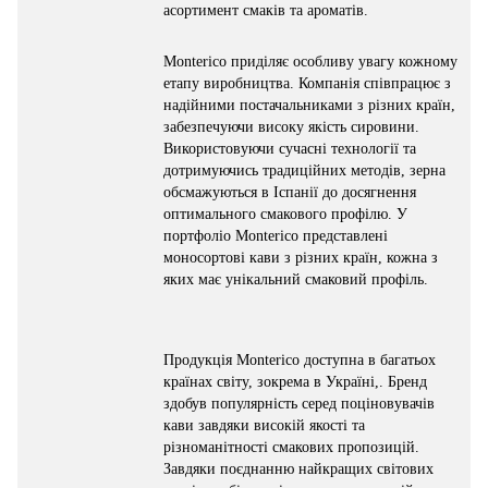
асортимент смаків та ароматів.
Monterico приділяє особливу увагу кожному
етапу виробництва. Компанія співпрацює з
надійними постачальниками з різних країн,
забезпечуючи високу якість сировини.
Використовуючи сучасні технології та
дотримуючись традиційних методів, зерна
обсмажуються в Іспанії до досягнення
оптимального смакового профілю. У
портфоліо Monterico представлені
моносортові кави з різних країн, кожна з
яких має унікальний смаковий профіль.
Продукція Monterico доступна в багатьох
країнах світу, зокрема в Україні,. Бренд
здобув популярність серед поціновувачів
кави завдяки високій якості та
різноманітності смакових пропозицій.
Завдяки поєднанню найкращих світових