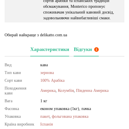
сортів арабіки та іспанських традицій
обсмажування, Monterico пропонує
споживачам унікальний кавовий досвід,
задовольняючи найвибагливіші смаки.
Обирай найкраще з delikatto.com.ua
Характеристики
Відгуки
1
Вид
кава
Тип кави
зернова
Сорт кави
100% Арабіка
Походження
Америка
,
Колумбія
,
Південна Америка
кави
Вага
1 кг
Фасовка
економ упаковка (1кг), пачка
Упаковка
пакет
,
фольгована упаковка
Країна виробник
Іспанія