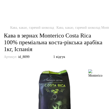
Кава, какао, гарячий шоколад
Кава, какао, гарячий шоколад Mont
Кава в зернах Monterico Costa Rica
100% преміальна коста-рікська арабіка
1кг, Іспанія
Артикул:
id_8099
1 відгук