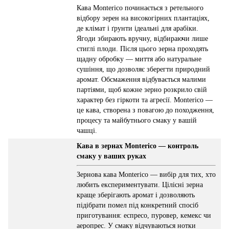
Кава Monterico починається з ретельного
відбору зерен на високогірних плантаціях,
де клімат і ґрунти ідеальні для арабіки.
Ягоди збирають вручну, відбираючи лише
стиглі плоди. Після цього зерна проходять
щадну обробку — миття або натуральне
сушіння, що дозволяє зберегти природний
аромат. Обсмаження відбувається малими
партіями, щоб кожне зерно розкрило свій
характер без гіркоти та агресії. Monterico —
це кава, створена з повагою до походження,
процесу та майбутнього смаку у вашій
чашці.
Кава в зернах Monterico — контроль
смаку у ваших руках
Зернова кава Monterico — вибір для тих, хто
любить експериментувати. Цілісні зерна
краще зберігають аромат і дозволяють
підібрати помел під конкретний спосіб
приготування: еспресо, пуровер, кемекс чи
аеропрес. У смаку відчуваються нотки