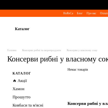
Перейти до основного контенту
HoReCa
Блог
Про нас
Оплата
Каталог
Головна
Консерви рибні та морепродукти
Консерви у власному соку
Консерви рибні у власному со
Немає товарів
КАТАЛОГ
🔥 Акції
Хамон
Прошутто
Консерви рибні у в
Ковбаси та м'ясні