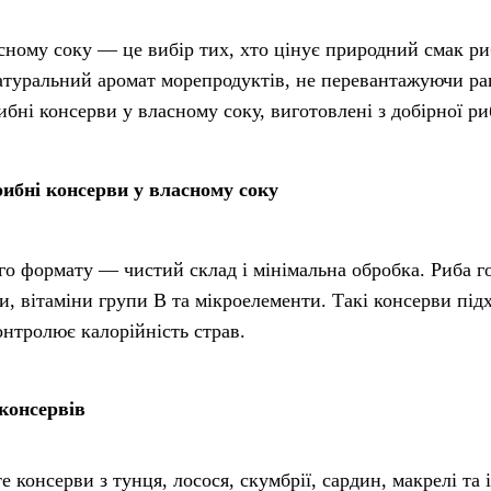
сному соку — це вибір тих, хто цінує природний смак ри
атуральний аромат морепродуктів, не перевантажуючи ра
рибні консерви у власному соку, виготовлені з добірної р
ибні консерви у власному соку
го формату — чистий склад і мінімальна обробка. Риба го
и, вітаміни групи B та мікроелементи. Такі консерви під
онтролює калорійність страв.
консервів
те консерви з тунця, лосося, скумбрії, сардин, макрелі т