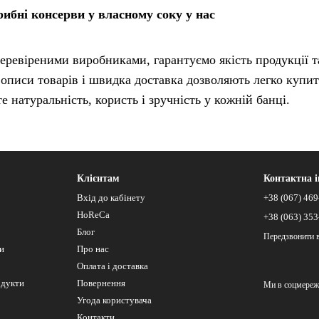
ибні консерви у власному соку у нас
ревіреними виробниками, гарантуємо якість продукції т
 описи товарів і швидка доставка дозволяють легко купи
е натуральність, користь і зручність у кожній банці.
Клієнтам
Контактна 
Вхід до кабінету
+38 (067) 469
HoReCa
+38 (063) 353
Блог
Передзвонити 
си
Про нас
Оплата і доставка
одукти
Повернення
Ми в соцмереж
Угода користувача
Контакти