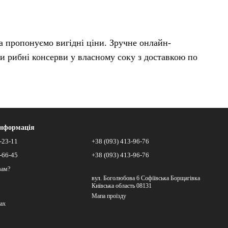
а пропонуємо вигідні ціни. Зручне онлайн-
ти рибні консерви у власному соку з доставкою по
інформація
-23-11
+38 (093) 413-96-76
-66-45
+38 (093) 413-96-76
вам?
вул. Боголюбова 6 Софіївська Борщагівка
Київська область 08131
Мапа проїзду
ах