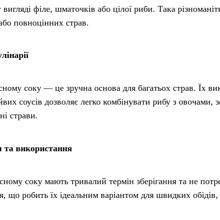
вигляді філе, шматочків або цілої риби. Така різноманітн
 або повноцінних страв.
лінарії
ному соку — це зручна основа для багатьох страв. Їх вико
айвих соусів дозволяє легко комбінувати рибу з овочами
ні страви.
я та використання
сному соку мають тривалий термін зберігання та не потр
тя, що робить їх ідеальним варіантом для швидких обідів,