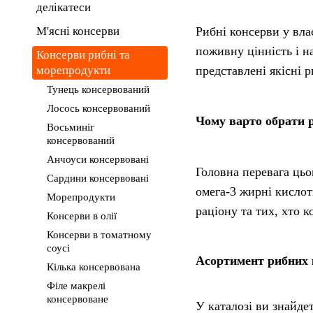
делікатеси
М'ясні консерви
Рибні консерви у вла
поживну цінність і н
Консерви рибні та
морепродукти
представлені якісні 
Тунець консервований
Лосось консервований
Чому варто обрати р
Восьминіг
консервований
Анчоуси консервовані
Головна перевага цьо
Сардини консервовані
омега-3 жирні кислот
Морепродукти
раціону та тих, хто к
Консерви в олії
Консерви в томатному
соусі
Асортимент рибних 
Кілька консервована
Філе макрелі
консервоване
У каталозі ви знайде