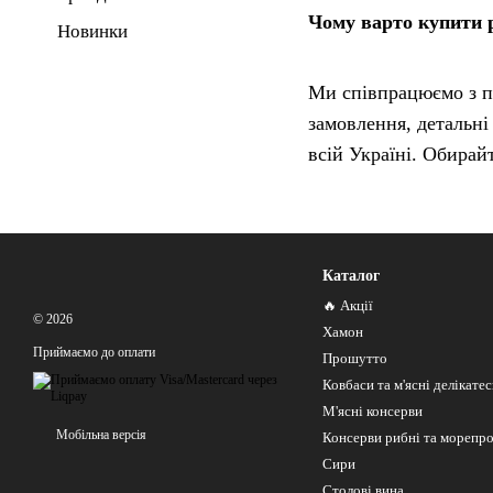
Чому варто купити р
Новинки
Ми співпрацюємо з пе
замовлення, детальні
всій Україні. Обирайт
Каталог
🔥 Акції
© 2026
Хамон
Приймаємо до оплати
Прошутто
Ковбаси та м'ясні делікате
М'ясні консерви
Мобільна версія
Консерви рибні та морепр
Сири
Столові вина