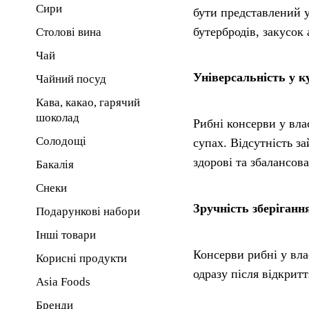
Сири
бути представлений у 
бутербродів, закусок
Столові вина
Чай
Універсальність у ку
Чайний посуд
Кава, какао, гарячий
шоколад
Рибні консерви у влас
Солодощі
супах. Відсутність з
здорові та збалансова
Бакалія
Снеки
Зручність зберіганн
Подарункові набори
Інші товари
Консерви рибні у вла
Корисні продукти
одразу після відкрит
Asia Foods
Бренди