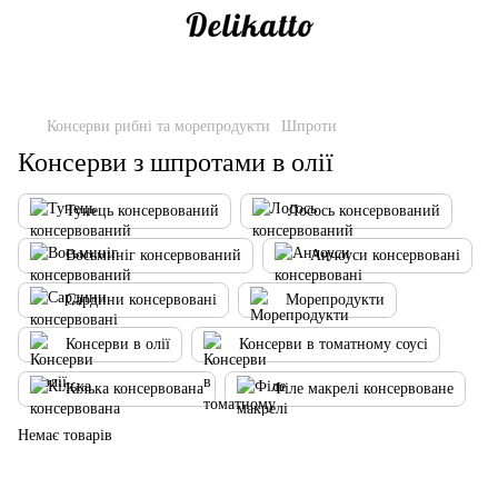
Консерви рибні та морепродукти
Шпроти
Консерви з шпротами в олії
Тунець консервований
Лосось консервований
Восьминіг консервований
Анчоуси консервовані
Сардини консервовані
Морепродукти
Консерви в олії
Консерви в томатному соусі
Кілька консервована
Філе макрелі консервоване
Немає товарів