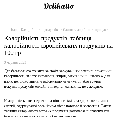
Блог
Калорійність продуктів, таблиця калорійності продуктів
Калорійність продуктів, таблиця
калорійності європейських продуктів на
100 гр
3 червня 2023
Для багатьох хто стежить за своїм харчуванням важливі показники
калорійності, вмісту вуглеводів, жирів, білків і інші. Звісно ж для
цього потрібно вивчати інформацію на етикетці. Але зручна
покупка продуктів онлайн в інтернет магазинах це ускладнює.
Калорійність - це енергетична цінність їжі, яка дорівнює кількості
енергії, одержуваної організмом після повного її засвоєння. Також
таблиця калорійності готових продуктів допомагає підраховувати
білки, вуглеводи та жири в добовому раціоні.