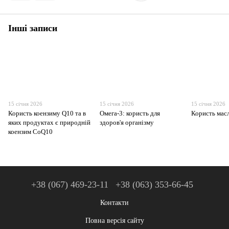
Інші записи
15 січня 2026
15 січня 2026
15 січня 2026
Користь коензиму Q10 та в
Омега-3: користь для
Користь мас
яких продуктах є природній
здоров'я організму
коензим CoQ10
+38 (067) 469-23-11
+38 (063) 353-66-45
Контакти
Повна версія сайту