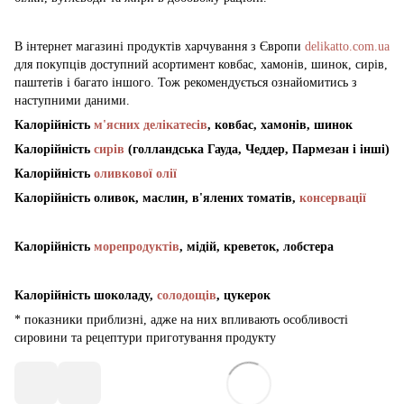
В інтернет магазині продуктів харчування з Європи
delikatto.com.ua
для покупців доступний асортимент ковбас, хамонів, шинок, сирів,
паштетів і багато іншого. Тож рекомендується ознайомитись з
наступними даними.
Калорійність
м'ясних делікатесів
, ковбас, хамонів, шинок
Калорійність
сирів
(голландська Гауда, Чеддер, Пармезан і інші)
Калорійність
оливкової олії
Калорійність оливок, маслин, в'ялених томатів,
консервації
Калорійність
морепродуктів
, мідій, креветок, лобстера
Калорійність шоколаду,
солодощів
, цукерок
* показники приблизні, адже на них впливають особливості
сировини та рецептури приготування продукту