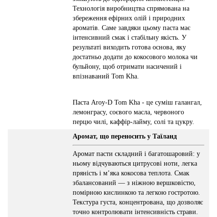
Технологія виробництва спрямована на
збереження ефірних олій і природних
ароматів. Саме завдяки цьому паста має
інтенсивний смак і стабільну якість. У
результаті виходить готова основа, яку
достатньо додати до кокосового молока чи
бульйону, щоб отримати насичений і
впізнаваний Tom Kha.
Паста Aroy-D Tom Kha - це суміш галангал,
лемонграсу, соєвого масла, червоного
перцю чилі, каффір-лайму, солі та цукру.
Аромат, що переносить у Таїланд
Аромат пасти складний і багатошаровий: у
ньому відчуваються цитрусові ноти, легка
пряність і м’яка кокосова теплота. Смак
збалансований — з ніжною вершковістю,
помірною кислинкою та легкою гостротою.
Текстура густа, концентрована, що дозволяє
точно контролювати інтенсивність страви.