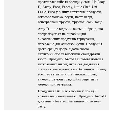
представляє тайські бренди у світі. Це Aroy-
D, Savoy, Foco, Panchy, Little Chef, Uni
Eagle, Fuco у різних категоріях продуктів,
кокосове молоко, соуси, паста каррі,
консервовані фрукти, фруктові соки тощо.
Aroy-D — це відомий тайський бренд, що
спеціалізується на виробництві
високоякісних продуктів харчування,
переважно для азійської кухні. Продукція
цього бренду добре відома своєю
автентичністю та високими стандартами
якості. Продукти Aroy-D виготовляються з
натуральних інгредієнтів без додавання
штучних консервантів або барвників. Бренд
зберігає автентичність тайських страв,
використовуючи традиційні рецепти та
методи приготування.
Продукція TAF має клієнтів у понад 70
країнах на 6 континентах. Продукти Aroy-D
доступні у багатьох магазинах по всьому
світу.