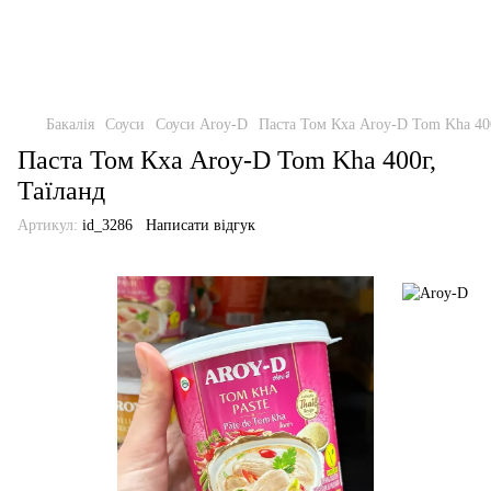
Бакалія
Соуси
Соуси Aroy-D
Паста Том Кха Aroy-D Tom Kha 400
Паста Том Кха Aroy-D Tom Kha 400г,
Таїланд
Артикул:
id_3286
Написати відгук