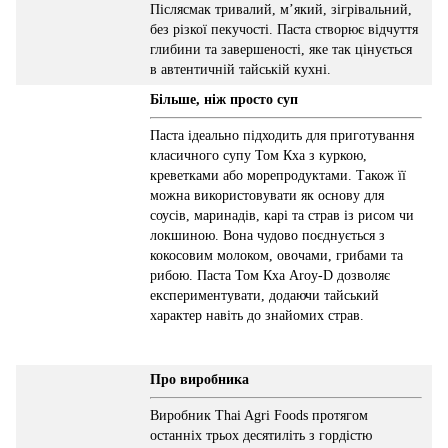
Післясмак тривалий, м’який, зігрівальний,
без різкої пекучості. Паста створює відчуття
глибини та завершеності, яке так цінується
в автентичній тайській кухні.
Більше, ніж просто суп
Паста ідеально підходить для приготування
класичного супу Том Кха з куркою,
креветками або морепродуктами. Також її
можна використовувати як основу для
соусів, маринадів, карі та страв із рисом чи
локшиною. Вона чудово поєднується з
кокосовим молоком, овочами, грибами та
рибою. Паста Том Кха Aroy-D дозволяє
експериментувати, додаючи тайський
характер навіть до знайомих страв.
Про виробника
Виробник Thai Agri Foods протягом
останніх трьох десятиліть з гордістю