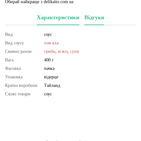
Обирай найкраще з delikatto.com.ua
Характеристики
Відгуки
Вид
соус
Вид соусу
том кха
Смачно разом
гриби
,
м'ясо
,
супи
Вага
400 г
Фасовка
пачка
Упаковка
відерце
Країна виробник
Тайланд
Схожі товари
соус