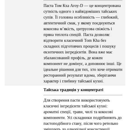
Паста Том Кха Aroy-D — це концентрована
сутність одного з найвідоміших тайських
супів. Її головна особливість — глибокий,
автентичний смак, у якому поєднуються
кокосова м’якість, цитрусова свіжість і
пряна теплота спецій. Паста дозволяє
відтворити класичний Tom Kha без
складних підготовчих процесів і пошуку
екзотичних інгредієнтів. Вона вже має
збалансований профіль, де кожен
компонент не домінує, а доповнює інші. Це
ідеальне рішення для тих, хто хоче отримати
ресторанний результат вдома, зберігаючи
характер і глибину тайської кухні.
Тайська традиція у концентраті
Для створення пасти використовують
класичні інгредієнти тайської кухні:
ароматні спеції, трави, чилі та кокосові
компоненти. Усі складники подрібнюють до
пастоподібного стану, після чого ретельно
змішують до однорідної консистенції.