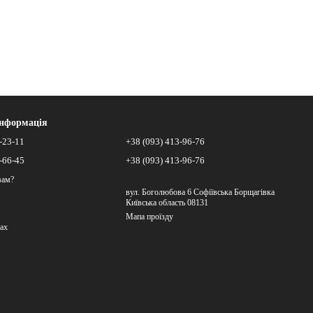
інформація
-23-11
+38 (093) 413-96-76
-66-45
+38 (093) 413-96-76
вам?
вул. Боголюбова 6 Софіївська Борщагівка
Київська область 08131
Мапа проїзду
ах