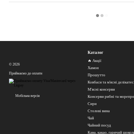
Каталог
🔥 Акції
© 2026
Хамон
Приймаємо до оплати
Прошутто
Ковбаси та м'ясні делікате
М'ясні консерви
Мобільна версія
Консерви рибні та морепр
Сири
Столові вина
Чай
Чайний посуд
Кава, какао, гарячий шокол