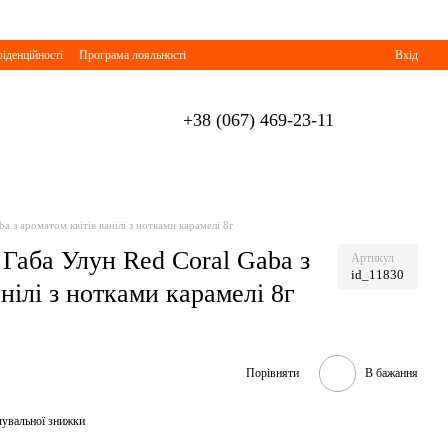
іденційності
Програма лояльності
Вхід
+38 (067) 469-23-11
a з ароматом квітів ванілі з нотками карамелі 8г
Габа Улун Red Coral Gaba з
Артикул
id_11830
анілі з нотками карамелі 8г
Порівняти
В бажання
чувальної знижки