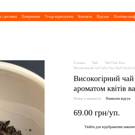
 і доставка
Повернення
Угода користувача
Контакти
Відгуки
Політика конф
Головна
Чай
Чай Club Puer
Високогірний чай Габа Улун Red Coral Gab
Високогірний чай 
ароматом квітів в
Немає в наявності
Написати відгук
69.00 грн/уп.
Увійти
для відображення накопи
%