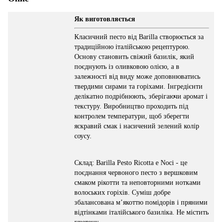
Як виготовляється
Класичний песто від Barilla створюється за
традиційною італійською рецептурою.
Основу становить свіжий базилік, який
поєднують із оливковою олією, а в
залежності від виду може доповнюватись
твердими сирами та горіхами. Інгредієнти
делікатно подрібнюють, зберігаючи аромат і
текстуру. Виробництво проходить під
контролем температури, щоб зберегти
яскравий смак і насичений зелений колір
соусу.
Склад: Barilla Pesto Ricotta e Noci - це
поєднання червоного песто з вершковим
смаком рікотти та неповторними нотками
волоських горіхів. Суміш добре
збалансована м’якоттю помідорів і пряними
відтінками італійського базиліка. Не містить