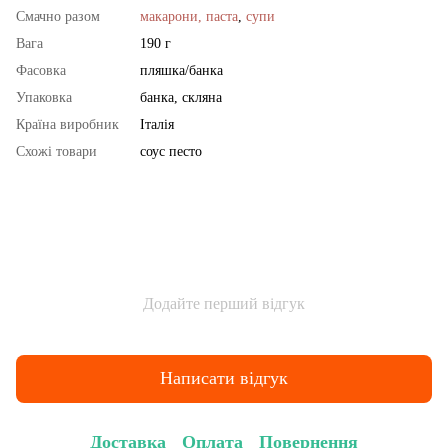
Смачно разом
макарони, паста
,
супи
Вага
190 г
Фасовка
пляшка/банка
Упаковка
банка, скляна
Країна виробник
Італія
Схожі товари
соус песто
Додайте перший відгук
Написати відгук
Доставка
Оплата
Повернення