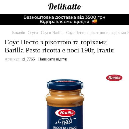
Бакалія
Соуси
Соуси Barilla
Соус Песто з рікоттою та горіхами Bar
Соус Песто з рікоттою та горіхами
Barilla Pesto ricotta e noci 190г, Італія
Артикул:
id_7765
Написати відгук