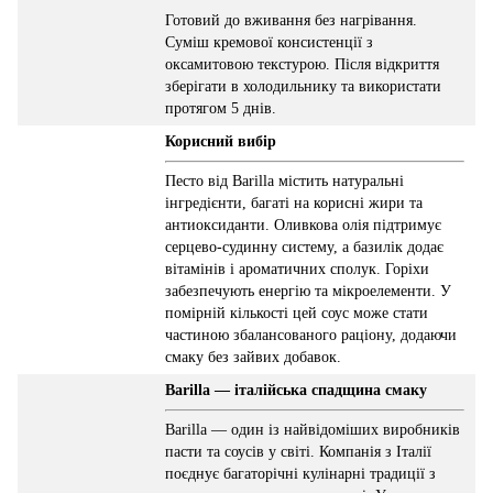
Готовий до вживання без нагрівання.
Суміш кремової консистенції з
оксамитовою текстурою. Після відкриття
зберігати в холодильнику та використати
протягом 5 днів.
Корисний вибір
Песто від Barilla містить натуральні
інгредієнти, багаті на корисні жири та
антиоксиданти. Оливкова олія підтримує
серцево-судинну систему, а базилік додає
вітамінів і ароматичних сполук. Горіхи
забезпечують енергію та мікроелементи. У
помірній кількості цей соус може стати
частиною збалансованого раціону, додаючи
смаку без зайвих добавок.
Barilla — італійська спадщина смаку
Barilla — один із найвідоміших виробників
пасти та соусів у світі. Компанія з Італії
поєднує багаторічні кулінарні традиції з