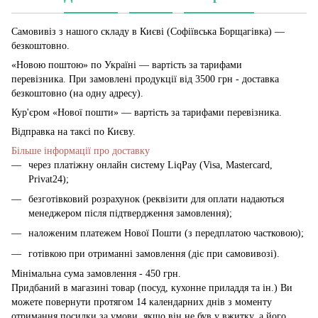
Самовивіз з нашого складу в Києві (Софіївська Борщагівка)
—
безкоштовно.
«Новою поштою» по Україні — вартість за тарифами
перевізника. При замовлені продукції від 3500 грн - доставка
безкоштовно (на одну адресу).
Кур'єром «Нової пошти» — вартість за тарифами перевізника.
Відправка на таксі по Києву.
Більше інформації про доставку
через платіжну онлайн систему LiqPay (Visa, Mastercard,
Privat24);
безготівковий розрахунок (реквізити для оплати надаються
менеджером після підтвердження замовлення);
наложеним платежем Нової Пошти (з передплатою частковою);
готівкою при отриманні замовлення (діє при самовивозі).
Мінімальна сума замовлення - 450 грн.
Придбаний в магазині товар (посуд, кухонне приладдя та ін.) Ви
можете повернути протягом 14 календарних днів з моменту
отримання посилки за умови, якщо він не був у вжитку, а його