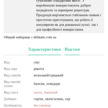
сучасними стандартами якості. У
виробництві використовують добірні
інгредієнти та перевірені рецептури.
Продукція вирізняється стабільним смаком і
простотою приготування, що робить її
популярною як для домашньої кухні, так і
для професійного використання.
Обирай найкраще з delikatto.com.ua
Характеристики
Відгуки
Вид
соус
Вид сиру
рікотта
Вид горіхів
волоський/грецький
Вид овочів/
базилік, помідори
зелені
Вид соусу
песто
,
томатний
Добавки
горіхи, овочі/зелень, сир
Особливість
без глютену