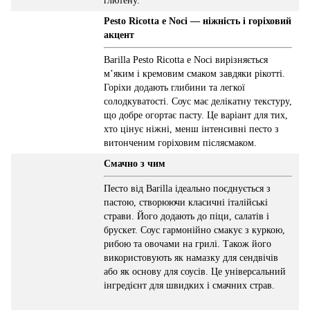
глютену.
Pesto Ricotta e Noci — ніжність і горіховий
акцент
Barilla Pesto Ricotta e Noci вирізняється
м’яким і кремовим смаком завдяки рікотті.
Горіхи додають глибини та легкої
солодкуватості. Соус має делікатну текстуру,
що добре огортає пасту. Це варіант для тих,
хто цінує ніжні, менш інтенсивні песто з
витонченим горіховим післясмаком.
Смачно з чим
Песто від Barilla ідеально поєднується з
пастою, створюючи класичні італійські
страви. Його додають до піци, салатів і
брускет. Соус гармонійно смакує з куркою,
рибою та овочами на грилі. Також його
використовують як намазку для сендвічів
або як основу для соусів. Це універсальний
інгредієнт для швидких і смачних страв.