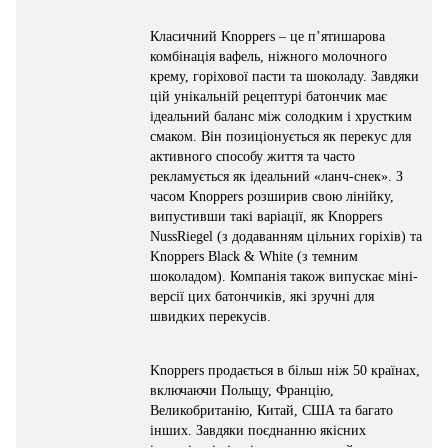
Класичний Knoppers – це п’ятишарова
комбінація вафель, ніжного молочного
крему, горіхової пасти та шоколаду. Завдяки
цій унікальній рецептурі батончик має
ідеальний баланс між солодким і хрустким
смаком. Він позиціонується як перекус для
активного способу життя та часто
рекламується як ідеальний «ланч-снек». З
часом Knoppers розширив свою лінійку,
випустивши такі варіації, як Knoppers
NussRiegel (з додаванням цільних горіхів) та
Knoppers Black & White (з темним
шоколадом). Компанія також випускає міні-
версії цих батончиків, які зручні для
швидких перекусів.
Knoppers продається в більш ніж 50 країнах,
включаючи Польщу, Францію,
Великобританію, Китай, США та багато
інших. Завдяки поєднанню якісних