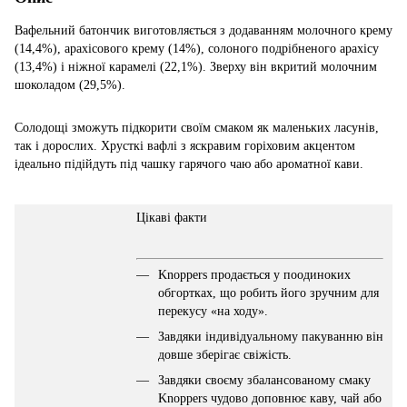
Вафельний батончик виготовляється з додаванням молочного крему
(14,4%), арахісового крему (14%), солоного подрібненого арахісу
(13,4%) і ніжної карамелі (22,1%). Зверху він вкритий молочним
шоколадом (29,5%).
Солодощі зможуть підкорити своїм смаком як маленьких ласунів,
так і дорослих. Хрусткі вафлі з яскравим горіховим акцентом
ідеально підійдуть під чашку гарячого чаю або ароматної кави.
Цікаві факти
Knoppers продається у поодиноких
обгортках, що робить його зручним для
перекусу «на ходу».
Завдяки індивідуальному пакуванню він
довше зберігає свіжість.
Завдяки своєму збалансованому смаку
Knoppers чудово доповнює каву, чай або