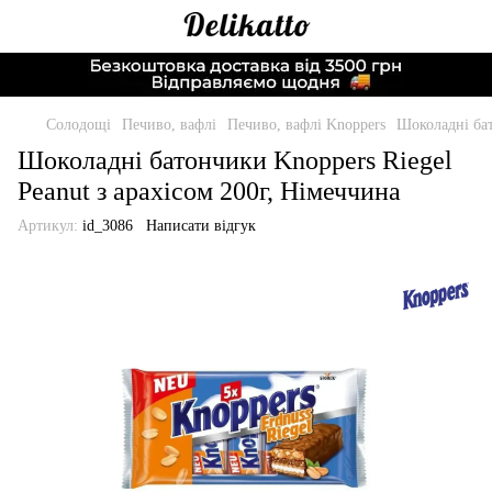
Солодощі
Печиво, вафлі
Печиво, вафлі Knoppers
Шоколадні бат
Шоколадні батончики Knoppers Riegel
Peanut з арахісом 200г, Німеччина
Артикул:
id_3086
Написати відгук