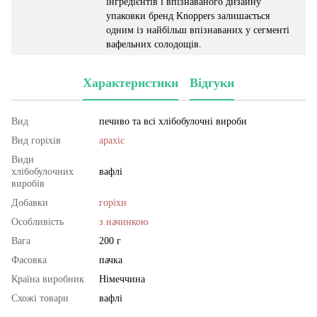
інгредієнтів і впізнаваного дизайну
упаковки бренд Knoppers залишається
одним із найбільш впізнаваних у сегменті
вафельних солодощів.
Характеристики
Відгуки
Вид
печиво та всі хлібобулочні вироби
Вид горіхів
арахіс
Види
хлібобулочних
вафлі
виробів
Добавки
горіхи
Особливість
з начинкою
Вага
200 г
Фасовка
пачка
Країна виробник
Німеччина
Схожі товари
вафлі