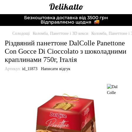
Солодощі
Коломба, Панеттоне і 3D кекси
Коломба, Панеттоне і 
Різдвяний панеттоне DalColle Panettone
Con Gocce Di Cioccolato з шоколадними
краплинами 750г, Італія
Артикул:
id_11873
Написати відгук