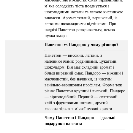
маслянистою ніжністю. Смак гармонійний:
м’яка солодкість тіста поєднується з
шоколадними нотами та легкою кислинкою
закваски. Аромат теплий, вершковий, із
легкими шоколадними відтінками. При
надрізі Панеттон розкривається, немов
пухка хмара.
Панеттон vs Пандоро: у чому різниця?
Панеттон — високий, легкий, з
наповнювачами: родзинками, цукатами,
шоколадом. Він має складний аромат і
більш виразний смак. Пандоро — ніжний і
маслянистий, без начинки, із чистим
ванільно-вершковим профілем. Форма теж
різна: Панеттон круглий і високий, Пандоро
— зіркоподібний. Перший — святковий
хліб з фруктовими нотами, другий —
«золота зірка» з м’якої пухкої крихти.
Чому Панеттон і Пандоро — ідеальні
подарунки на свята