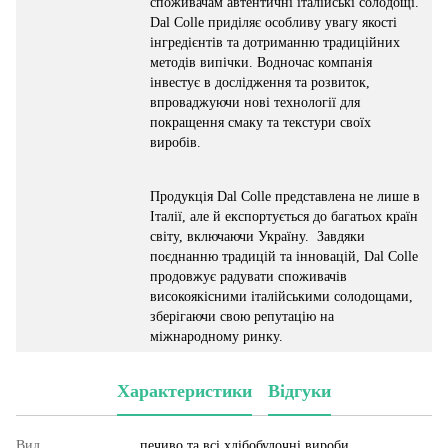
споживачам автентичні італійські солодощі.
Dal Colle приділяє особливу увагу якості
інгредієнтів та дотриманню традиційних
методів випічки. Водночас компанія
інвестує в дослідження та розвиток,
впроваджуючи нові технології для
покращення смаку та текстури своїх
виробів.
Продукція Dal Colle представлена не лише в
Італії, але й експортується до багатьох країн
світу, включаючи Україну. Завдяки
поєднанню традицій та інновацій, Dal Colle
продовжує радувати споживачів
високоякісними італійськими солодощами,
зберігаючи свою репутацію на
міжнародному ринку.
Характеристики
Відгуки
Вид
печиво та всі хлібобулочні вироби