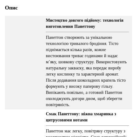
Опис
Мистецтво довгого підйому: технологія
виготовлення Панеттону
Панеттон створюють за унікальною
технологією тривалого бродіння. Тісто
піднімається кілька разів, кожне
вистоювання триває годинами й надає
м’яку, шовкову структуру. Використовують
натуральну закваску, яка передає виробу
легку кислинку та характерний аромат.
Після додавання шоколадних крапель тісто
формують у високу паперову гільзу.
Випікають повільно, а готовий Панеттон
охолоджують догори дном, щоб зберегти
повітряність.
Смак Панеттону: ніжна хмаринка з
цитрусовими нотами
Панеттон має легку, повітряну структуру з