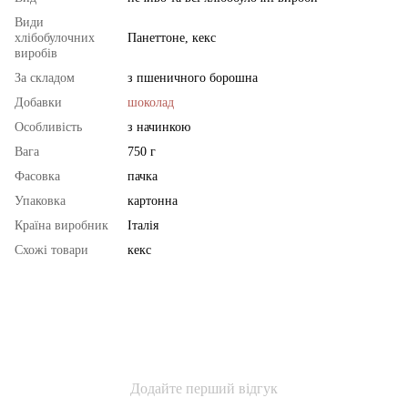
Види
хлібобулочних
Панеттоне, кекс
виробів
За складом
з пшеничного борошна
Добавки
шоколад
Особливість
з начинкою
Вага
750 г
Фасовка
пачка
Упаковка
картонна
Країна виробник
Італія
Схожі товари
кекс
Додайте перший відгук