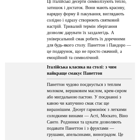
Ці італійські десерти символізують тепло,
затишок і достаток. Вони мають красиву,
нарядну форму й пакування, виглядають
солідно і одразу створюють святковий
настрій. Тривалий термін зберігання
дозволяє дарувати їх заздалегідь. А
універсальний смак робить їх доречними
для будь-якого столу. Панеттон і Пандоро —
це подарунок, що не просто смачний, а
емоційний та символічний.
Італійська класика на столі: з чим
найкраще смакує Панеттон
Панеттон чудово поєднується з теплим
молоком, вершковим маслом, крем-сиром
або мигдальною пастою. У поєднанні з
кавою чи капучино смак стає ще
виразнішим. Десерт гармоніює з легкими
солодкими винами — Асті, Москато, Віно
Санто. Родзинки та цукати дозволяють
подавати Панеттон і з фруктами —
грушами, апельсинами, виноградом. Це