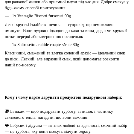
для ранкової чашки або приємної паузи під час дня. Добре смакує у
будь-якому способі приготування.
1x Ventaglio Biscotti fursecuri 90g.
Легкі хрусткі італійські печива — супровід, що неможливо
оминути. Вони чудово підходять до кави та вина, додаючи хрумкої
нотки перерві або завершенню посиденьок.
1x Saltrosetto arahide coapte sărate 80g.
Класичний, смажений та злегка солоний арахіс — ідеальний снек
до віскі. Легкий, але виразний смак, який допомагає розкрити
напій по-новому.
Кому і чому варто дарувати продуктові подарункові набори:
🎁 Батькам — щоб подарувати турботу, затишок і частинку
святкового тепла, нагадати, що вони важливі.
❤️ Бабусям і дідусям — як знак любові та вдячності; смачний набір
— це турбота, яку вони можуть відчути одразу.