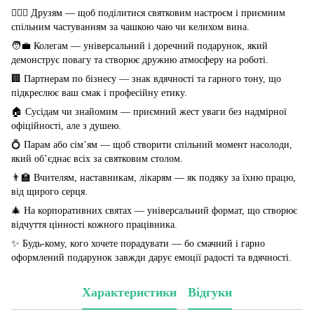
👩‍❤️‍👨 Друзям — щоб поділитися святковим настроєм і приємним
спільним частуванням за чашкою чаю чи келихом вина.
🧑‍💼 Колегам — універсальний і доречний подарунок, який
демонструє повагу та створює дружню атмосферу на роботі.
🏢 Партнерам по бізнесу — знак вдячності та гарного тону, що
підкреслює ваш смак і професійну етику.
🏠 Сусідам чи знайомим — приємний жест уваги без надмірної
офіційності, але з душею.
💍 Парам або сім’ям — щоб створити спільний момент насолоди,
який об’єднає всіх за святковим столом.
👨‍🏫 Вчителям, наставникам, лікарям — як подяку за їхню працю,
від щирого серця.
🎄 На корпоративних святах — універсальний формат, що створює
відчуття цінності кожного працівника.
✨ Будь-кому, кого хочете порадувати — бо смачний і гарно
оформлений подарунок завжди дарує емоції радості та вдячності.
Характеристики
Відгуки