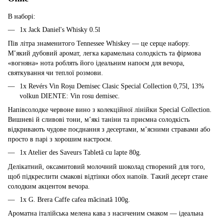
В наборі:
1x Jack Daniel's Whisky 0.5l
Пів літра знаменитого Tennessee Whiskey — це серце набору.
М’який дубовий аромат, легка карамельна солодкість та фірмова
«вогняна» нота роблять його ідеальним напоєм для вечора,
святкування чи теплої розмови.
1x Revérs Vin Roșu Demisec Clasic Special Collection 0,75l, 13%
volkun DIENTE: Vin rosu demisec.
Напівсолодке червоне вино з колекційної лінійки Special Collection.
Вишневі й сливові тони, м’які таніни та приємна солодкість
відкривають чудове поєднання з десертами, м’ясними стравами або
просто в парі з хорошим настроєм.
1x Atelier des Saveurs Tabletă cu lapte 80g.
Делікатний, оксамитовий молочний шоколад створений для того,
щоб підкреслити смакові відтінки обох напоїв. Такий десерт стане
солодким акцентом вечора.
1x G. Brera Caffe cafea măcinată 100g.
Ароматна італійська мелена кава з насиченим смаком — ідеальна