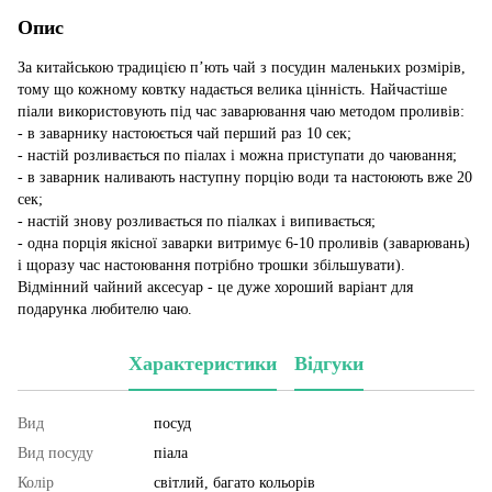
Опис
За китайською традицією п’ють чай з посудин маленьких розмірів,
тому що кожному ковтку надається велика цінність. Найчастіше
піали використовують під час заварювання чаю методом проливів:
- в заварнику настоюється чай перший раз 10 сек;
- настій розливається по піалах і можна приступати до чаювання;
- в заварник наливають наступну порцію води та настоюють вже 20
сек;
- настій знову розливається по піалках і випивається;
- одна порція якісної заварки витримує 6-10 проливів (заварювань)
і щоразу час настоювання потрібно трошки збільшувати).
Відмінний чайний аксесуар - це дуже хороший варіант для
подарунка любителю чаю.
Характеристики
Відгуки
Вид
посуд
Вид посуду
піала
Колір
світлий, багато кольорів