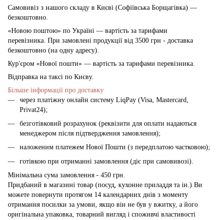
Самовивіз з нашого складу в Києві (Софіївська Борщагівка)
—
безкоштовно.
«Новою поштою» по Україні — вартість за тарифами
перевізника. При замовлені продукції від 3500 грн - доставка
безкоштовно (на одну адресу).
Кур'єром «Нової пошти» — вартість за тарифами перевізника.
Відправка на таксі по Києву.
Більше інформації про доставку
через платіжну онлайн систему LiqPay (Visa, Mastercard,
Privat24);
безготівковий розрахунок (реквізити для оплати надаються
менеджером після підтвердження замовлення);
наложеним платежем Нової Пошти (з передплатою частковою);
готівкою при отриманні замовлення (діє при самовивозі).
Мінімальна сума замовлення - 450 грн.
Придбаний в магазині товар (посуд, кухонне приладдя та ін.) Ви
можете повернути протягом 14 календарних днів з моменту
отримання посилки за умови, якщо він не був у вжитку, а його
оригінальна упаковка, товарний вигляд і споживчі властивості