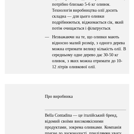
потрібно близько 5-6 кг оливок.
Технологія виробництва олії досить
складна — для цього оливки
подрібнюються, віджимається сік, який
потім очищається і фільтрується.
Незважаючи на те, що оливки мають
відносно малий розмір, з одного дерева
можна отримати велику кількість олії. В
середньому одне дерево дає 30-50 кг
оливок, з яких можна отримати до 10-
12 літрів оливкової олії.
Про виробника
Bella Contadina — це італійський бренд,
відомий своїми високоякісними
продуктами, зокрема оливками. Компанія
прагне до досконалості, приділяючи увагу