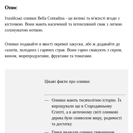
Опис
Італійські оливки Bella Contadina - це великі та м'ясисті ягоди з
кісточкою. Вони мають насичений та інтенсивний смак з легкою
солонуватою ноткою.
Оливки подавайте в якості окремої закуски, або ж додавайте до
салатів, холодних і гарячих страв. Вони гарно смакують з сиром,
вином, морепродуктами, фруктами та томатами.
Цікаві факти про оливки
Оливки мають тисячолітню історію. Їх
вирощували ще в Стародавньому
Єгипті, а в античному світі оливкові
дерева були символом миру, родючості
та достатку.
Греки вважали оливки священним