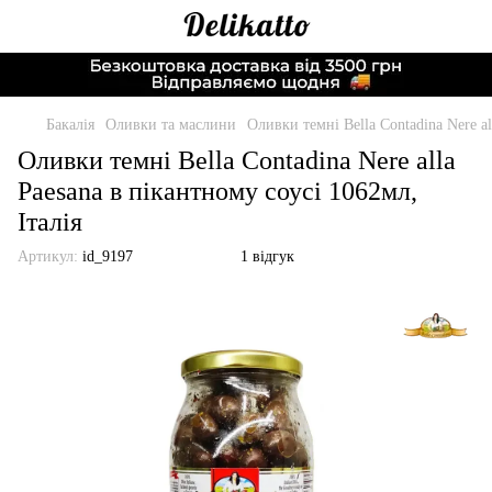
Бакалія
Оливки та маслини
Оливки темні Bella Contadina Nere al
Оливки темні Bella Contadina Nere alla
Paesana в пікантному соусі 1062мл,
Італія
Артикул:
id_9197
1 відгук