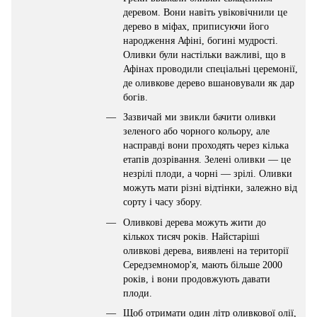
деревом. Вони навіть увіковічнили це
дерево в міфах, приписуючи його
народження Афіні, богині мудрості.
Оливки були настільки важливі, що в
Афінах проводили спеціальні церемонії,
де оливкове дерево вшановували як дар
богів.
Зазвичай ми звикли бачити оливки
зеленого або чорного кольору, але
насправді вони проходять через кілька
етапів дозрівання. Зелені оливки — це
незрілі плоди, а чорні — зрілі. Оливки
можуть мати різні відтінки, залежно від
сорту і часу збору.
Оливкові дерева можуть жити до
кількох тисяч років. Найстаріші
оливкові дерева, виявлені на території
Середземномор'я, мають більше 2000
років, і вони продовжують давати
плоди.
Щоб отримати один літр оливкової олії,