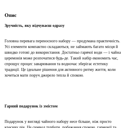
Опис
Зручність, яку відчуваєш одразу
Головна перевага переносного набору — продумана практичність.
Усі елементи компактно складаються, не займають багато місця й
швидко готові до використання. Достатньо гарячої води — і чайна
церемонія може розпочатися будь-де. Такий набір економить час,
спрощує процес заварювання та водночас зберігає естетику
традиції. Це ідеальне рішення для активного ритму життя, коли
хочеться мати поруч джерело тепла й спокою.
Гарний подарунок із змістом
Подарунок у вигляді чайного набору несе більше, ніж просто
красиву річ. Це символ турботи, побажання спокою, гармонії та