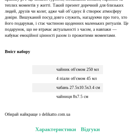
теплих моментів у житті. Такий презент доречний для близьких
людей, друзів чи колег, адже чай об’єднує й створює атмосферу
довіри. Вишуканий посуд довго служить, нагадуючи про того, хто
його подарував, і стає частиною щоденних маленьких ритуалів. Це
подарунок, що не втрачає актуальності з часом, а навпаки —
набуває емоційної цінності разом із прожитими моментами.
Вміст набору
чайник об'ємом 250 мл
4 піали об'ємом 45 мл
чабань 27.5х10.5х3.4 см
чайниця 8х7.5 см
Обирай найкраще з delikatto.com.ua
Характеристики
Відгуки