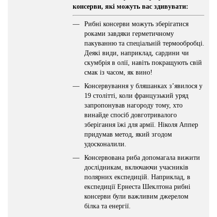
консерви, які можуть вас здивувати:
Рибні консерви можуть зберігатися
роками завдяки герметичному
пакуванню та спеціальній термообробці.
Деякі види, наприклад, сардини чи
скумбрія в олії, навіть покращують свій
смак із часом, як вино!
Консервування у бляшанках з’явилося у
19 столітті, коли французький уряд
запропонував нагороду тому, хто
винайде спосіб довготривалого
зберігання їжі для армії. Ніколя Аппер
придумав метод, який згодом
удосконалили.
Консервована риба допомагала вижити
дослідникам, включаючи учасників
полярних експедицій. Наприклад, в
експедиції Ернеста Шеклтона рибні
консерви були важливим джерелом
білка та енергії.