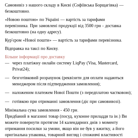
Самовивіз з нашого складу в Києві (Софіївська Борщагівка)
—
безкоштовно.
«Новою поштою» по Україні — вартість за тарифами
перевізника. При замовлені продукції від 3500 грн - доставка
безкоштовно (на одну адресу).
Кур'єром «Нової пошти» — вартість за тарифами перевізника.
Відправка на таксі по Києву.
Більше інформації про доставку
через платіжну онлайн систему LiqPay (Visa, Mastercard,
Privat24);
безготівковий розрахунок (реквізити для оплати надаються
менеджером після підтвердження замовлення);
наложеним платежем Нової Пошти (з передплатою частковою);
готівкою при отриманні замовлення (діє при самовивозі).
Мінімальна сума замовлення - 450 грн.
Придбаний в магазині товар (посуд, кухонне приладдя та ін.) Ви
можете повернути протягом 14 календарних днів з моменту
отримання посилки за умови, якщо він не був у вжитку, а його
оригінальна упаковка, товарний вигляд і споживчі властивості