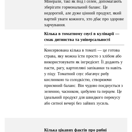
Мінерали, такі як йод і селен, допомагають
зберігати гормональний баланс. Це
недорогий, але дуже цінний продукт, який
вартий уваги кожного, хто дбає про здорове
харчування.
Кілька в томатному соусі в кулінарії —
смак дитинства та універсальності
Консервована кілька в томаті — це готова
страва, яку можна їсти просто з хлібом або
використовувати як інгредієнт. Її додають у
пасти, рагу, картопляні запіканки та навіть
у піцу. Томатний соус збагачує рибу
кислинкою та солодкістю, створюючи
приємний баланс. Він чудово поєднується з
зеленню, часником, цибулею та перцем. Це
ідеальний продукт для швидкого перекусу
або ситної вечері без зайвих зусиль.
Кілька цікавих фактів про рибні