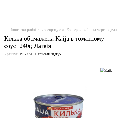
Консерви рибні та морепродукти
Консерви рибні та морепродукт
Кілька обсмажена Kaija в томатному
соусі 240г, Латвія
Артикул:
id_2274
Написати відгук