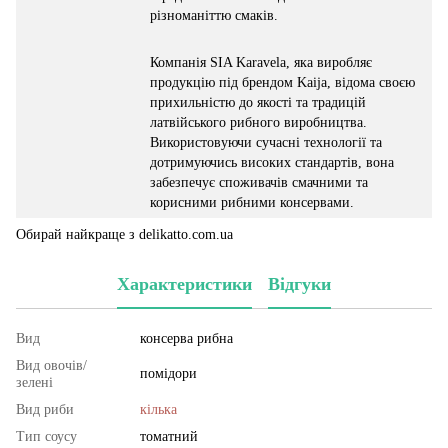
різноманіттю смаків.
Компанія SIA Karavela, яка виробляє
продукцію під брендом Kaija, відома своєю
прихильністю до якості та традицій
латвійського рибного виробництва.
Використовуючи сучасні технології та
дотримуючись високих стандартів, вона
забезпечує споживачів смачними та
корисними рибними консервами.
Обирай найкраще з delikatto.com.ua
Характеристики
Відгуки
Вид
консерва рибна
Вид овочів/
помідори
зелені
Вид риби
кілька
Тип соусу
томатний