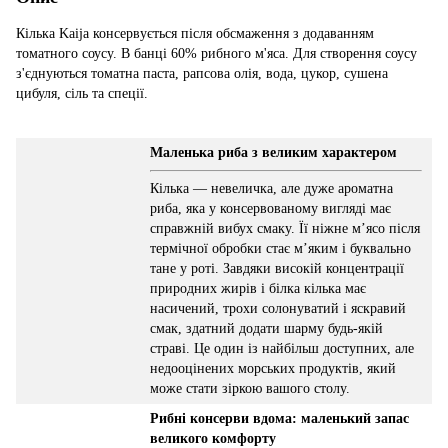
Кілька Kaija консервується після обсмаження з додаванням
томатного соусу. В банці 60% рибного м'яса. Для створення соусу
з'єднуються томатна паста, рапсова олія, вода, цукор, сушена
цибуля, сіль та спеції.
Маленька риба з великим характером
Кілька — невеличка, але дуже ароматна
риба, яка у консервованому вигляді має
справжній вибух смаку. Її ніжне м’ясо після
термічної обробки стає м’яким і буквально
тане у роті. Завдяки високій концентрації
природних жирів і білка кілька має
насичений, трохи солонуватий і яскравий
смак, здатний додати шарму будь-якій
страві. Це один із найбільш доступних, але
недооцінених морських продуктів, який
може стати зіркою вашого столу.
Рибні консерви вдома: маленький запас
великого комфорту