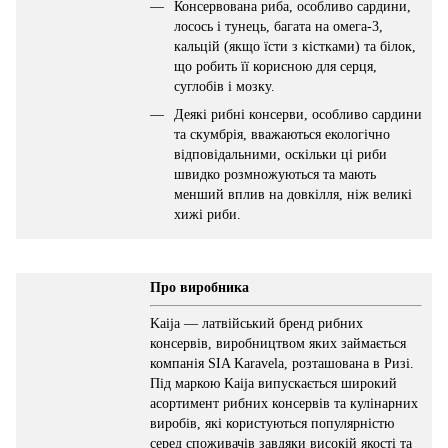
Консервована риба, особливо сардини,
лосось і тунець, багата на омега-3,
кальцій (якщо їсти з кістками) та білок,
що робить її корисною для серця,
суглобів і мозку.
Деякі рибні консерви, особливо сардини
та скумбрія, вважаються екологічно
відповідальними, оскільки ці риби
швидко розмножуються та мають
менший вплив на довкілля, ніж великі
хижі риби.
Про виробника
Kaija — латвійський бренд рибних
консервів, виробництвом яких займається
компанія SIA Karavela, розташована в Ризі.
Під маркою Kaija випускається широкий
асортимент рибних консервів та кулінарних
виробів, які користуються популярністю
серед споживачів завдяки високій якості та