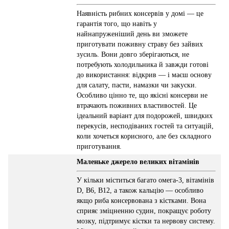
Наявність рибних консервів у домі — це
гарантія того, що навіть у
найнапруженіший день ви зможете
приготувати поживну страву без зайвих
зусиль. Вони довго зберігаються, не
потребують холодильника й завжди готові
до використання: відкрив — і маєш основу
для салату, пасти, намазки чи закуски.
Особливо цінно те, що якісні консерви не
втрачають поживних властивостей. Це
ідеальний варіант для подорожей, швидких
перекусів, несподіваних гостей та ситуацій,
коли хочеться корисного, але без складного
приготування.
Маленьке джерело великих вітамінів
У кільки міститься багато омега-3, вітамінів
D, B6, B12, а також кальцію — особливо
якщо риба консервована з кістками. Вона
сприяє зміцненню судин, покращує роботу
мозку, підтримує кістки та нервову систему.