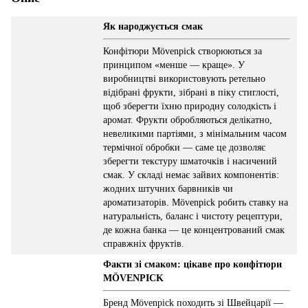
Як народжується смак
Конфітюри Mövenpick створюються за
принципом «менше — краще». У
виробництві використовують ретельно
відібрані фрукти, зібрані в піку стиглості,
щоб зберегти їхню природну солодкість і
аромат. Фрукти обробляються делікатно,
невеликими партіями, з мінімальним часом
термічної обробки — саме це дозволяє
зберегти текстуру шматочків і насичений
смак. У складі немає зайвих компонентів:
жодних штучних барвників чи
ароматизаторів. Mövenpick робить ставку на
натуральність, баланс і чистоту рецептури,
де кожна банка — це концентрований смак
справжніх фруктів.
Факти зі смаком: цікаве про конфітюри
MÖVENPICK
Бренд Mövenpick походить зі Швейцарії —