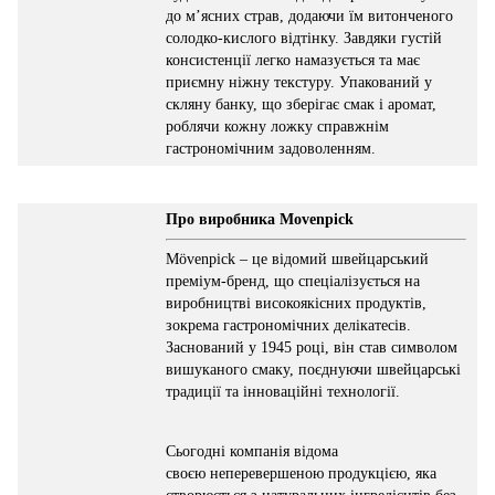
до м’ясних страв, додаючи їм витонченого
солодко-кислого відтінку. Завдяки густій
консистенції легко намазується та має
приємну ніжну текстуру. Упакований у
скляну банку, що зберігає смак і аромат,
роблячи кожну ложку справжнім
гастрономічним задоволенням.
Про виробника Movenpick
Mövenpick – це відомий швейцарський
преміум-бренд, що спеціалізується на
виробництві високоякісних продуктів,
зокрема гастрономічних делікатесів.
Заснований у 1945 році, він став символом
вишуканого смаку, поєднуючи швейцарські
традиції та інноваційні технології.
Сьогодні компанія відома
своєю неперевершеною продукцією, яка