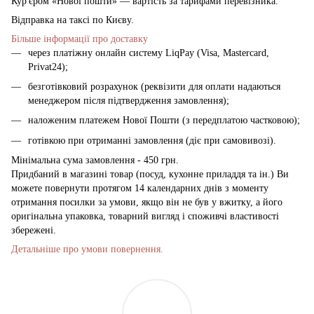
Кур'єром «Нової пошти» — вартість за тарифами перевізника.
Відправка на таксі по Києву.
Більше інформації про доставку
через платіжну онлайн систему LiqPay (Visa, Mastercard,
Privat24);
безготівковий розрахунок (реквізити для оплати надаються
менеджером після підтвердження замовлення);
наложеним платежем Нової Пошти (з передплатою частковою);
готівкою при отриманні замовлення (діє при самовивозі).
Мінімальна сума замовлення - 450 грн.
Придбаний в магазині товар (посуд, кухонне приладдя та ін.) Ви
можете повернути протягом 14 календарних днів з моменту
отримання посилки за умови, якщо він не був у вжитку, а його
оригінальна упаковка, товарний вигляд і споживчі властивості
збережені.
Детальніше про умови повернення.