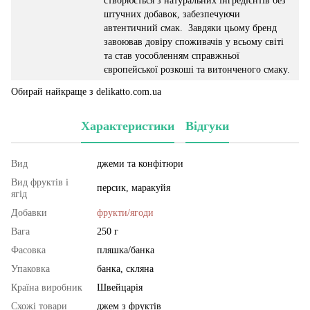
створюється з натуральних інгредієнтів без
штучних добавок, забезпечуючи
автентичний смак. Завдяки цьому бренд
завоював довіру споживачів у всьому світі
та став уособленням справжньої
європейської розкоші та витонченого смаку.
Обирай найкраще з delikatto.com.ua
Характеристики
Відгуки
Вид
джеми та конфітюри
Вид фруктів і
персик, маракуйя
ягід
Добавки
фрукти/ягоди
Вага
250 г
Фасовка
пляшка/банка
Упаковка
банка, скляна
Країна виробник
Швейцарія
Схожі товари
джем з фруктів