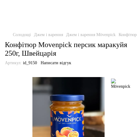
Солодощі
Джем і варення
Джем і варення Mövenpick
Конфітюр
Конфітюр Movenpick персик маракуйя
250г, Швейцарія
Артикул:
id_9150
Написати відгук