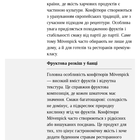
країни, де якість харчових продуктів є
частиною культури. Конфітюри створюються
з урахуванням європейських традицій, але з
сучасним підходом до рецептури. Особлива
увага приділяється походженню фруктів і
стабільності смаку від партії до партії. Саме
тому Mövenpick часто обирають не лише для
дому, а й для готелів та ресторанів преміум-
класу.
Фруктова розкіш у банці
Головна особливість конфітюрів Mövenpick
— високий вміст фруктів і відчутна
текстура. Це справжня фруктова
композиція, де кожен шматочок має
значення. Смаки багатошарові: солодкість
не домінує, а підкреслює природну
кислинку ягід чи фруктів. Конфітюри
Mövenpick часто створюються з рідкісних
або вишуканих поєднань. Це продукт для
тих, хто цінує гастрономічну якість і хоче
додати буденним стравам ресторанного