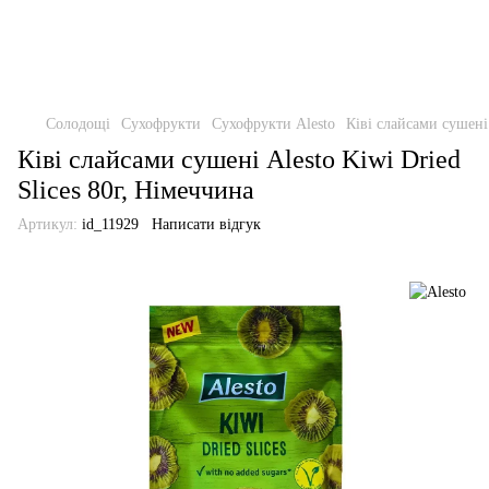
Солодощі
Сухофрукти
Сухофрукти Alеstо
Ківі слайсами сушені 
Ківі слайсами сушені Alesto Kiwi Dried
Slices 80г, Німеччина
Артикул:
id_11929
Написати відгук