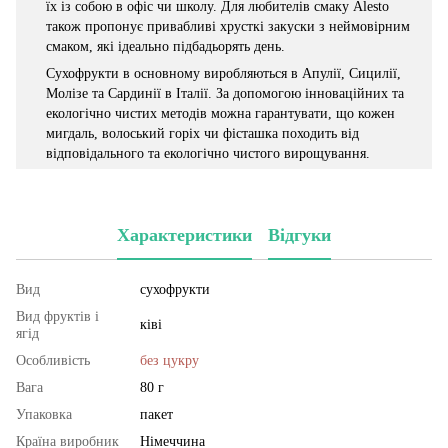
їх із собою в офіс чи школу. Для любителів смаку Alesto
також пропонує привабливі хрусткі закуски з неймовірним
смаком, які ідеально підбадьорять день.
Сухофрукти в основному виробляються в Апулії, Сицилії,
Молізе та Сардинії в Італії. За допомогою інноваційних та
екологічно чистих методів можна гарантувати, що кожен
мигдаль, волоський горіх чи фісташка походить від
відповідального та екологічно чистого вирощування.
Характеристики
Відгуки
Вид
сухофрукти
Вид фруктів і
ківі
ягід
Особливість
без цукру
Вага
80 г
Упаковка
пакет
Країна виробник
Німеччина