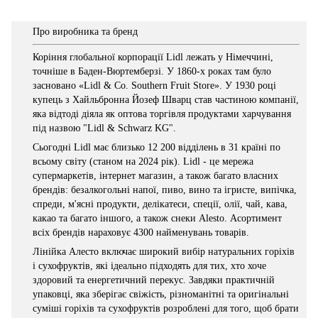
Про виробника та бренд
Коріння глобальної корпорації Lidl лежать у Німеччині,
точніше в Баден-Вюртемберзі. У 1860-х роках там було
засновано «Lidl & Co. Southern Fruit Store». У 1930 році
купець з Хайльбронна Йозеф Шварц став частиною компанії,
яка відтоді діяла як оптова торгівля продуктами харчування
під назвою "Lidl & Schwarz KG".
Сьогодні Lidl має близько 12 200 відділень в 31 країні по
всьому світу (станом на 2024 рік). Lidl - це мережа
супермаркетів, інтернет магазин, а також багато власних
брендів: безалкогольні напої, пиво, вино та ігристе, випічка,
спреди, м'ясні продукти, делікатеси, спеції, олії, чай, кава,
какао та багато іншого, а також снеки Alesto. Асортимент
всіх брендів нараховує 4300 найменувань товарів.
Лінійка Алесто включає широкий вибір натуральних горіхів
і сухофруктів, які ідеально підходять для тих, хто хоче
здоровий та енергетичний перекус. Завдяки практичній
упаковці, яка зберігає свіжість, різноманітні та оригінальні
суміші горіхів та сухофруктів розроблені для того, щоб брати