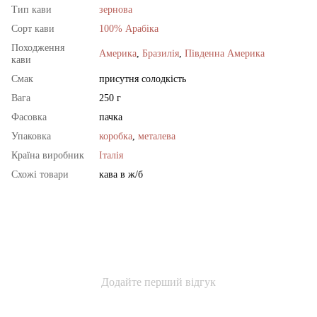
Тип кави
зернова
Сорт кави
100% Арабіка
Походження
Америка
,
Бразилія
,
Південна Америка
кави
Смак
присутня солодкість
Вага
250 г
Фасовка
пачка
Упаковка
коробка
,
металева
Країна виробник
Італія
Схожі товари
кава в ж/б
Додайте перший відгук