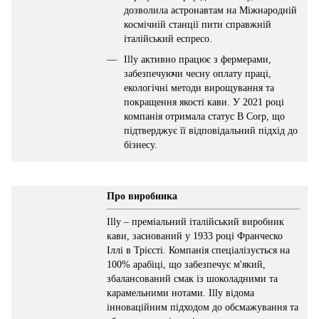
дозволила астронавтам на Міжнародній
космічній станції пити справжній
італійський еспресо.
Illy активно працює з фермерами,
забезпечуючи чесну оплату праці,
екологічні методи вирощування та
покращення якості кави. У 2021 році
компанія отримала статус B Corp, що
підтверджує її відповідальний підхід до
бізнесу.
Про виробника
Illy – преміальний італійський виробник
кави, заснований у 1933 році Франческо
Іллі в Трієсті. Компанія спеціалізується на
100% арабіці, що забезпечує м'який,
збалансований смак із шоколадними та
карамельними нотами. Illy відома
інноваційним підходом до обсмажування та