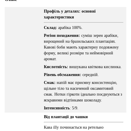
Профіль у деталях: основні
характеристики
Склад:
арабіка 100%.
Регіон походження:
суміш зерен арабіки,
вирощений на бразильських плантаціях.
Кавові боби мають характерну подовжену
форму, великі розміри та неймовірний
аромат.
Кислотність:
вишукана квіткова кислинка.
Рівень обсмаження:
середній.
Смак:
напій має приємну консистенцію,
щільне тіло та насичений оксамитовий
смак. Нотки гіркоти ідеально поєднуються з
яскравими відтінками шоколаду.
Інтенсивність
: 5/9.
Від плантації до чашки
Кава illy починається на ретельно