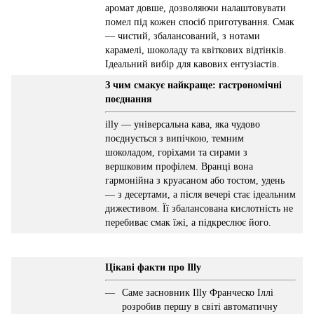
аромат довше, дозволяючи налаштовувати
помел під кожен спосіб приготування. Смак
— чистий, збалансований, з нотами
карамелі, шоколаду та квіткових відтінків.
Ідеальний вибір для кавових ентузіастів.
З чим смакує найкраще: гастрономічні
поєднання
illy — універсальна кава, яка чудово
поєднується з випічкою, темним
шоколадом, горіхами та сирами з
вершковим профілем. Вранці вона
гармонійна з круасаном або тостом, удень
— з десертами, а після вечері стає ідеальним
дижестивом. Її збалансована кислотність не
перебиває смак їжі, а підкреслює його.
Цікаві факти про Illy
Саме засновник Illy Франческо Іллі
розробив першу в світі автоматичну