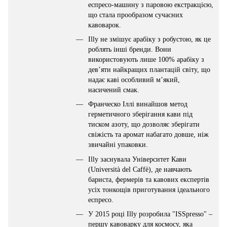
еспресо-машину з паровою екстракцією,
що стала прообразом сучасних
кавоварок.
Illy не змішує арабіку з робустою, як це
роблять інші бренди. Вони
використовують лише 100% арабіку з
дев’яти найкращих плантацій світу, що
надає каві особливий м’який,
насичений смак.
Франческо Іллі винайшов метод
герметичного зберігання кави під
тиском азоту, що дозволяє зберігати
свіжість та аромат набагато довше, ніж
звичайні упаковки.
Illy заснувала Університет Кави
(Università del Caffè), де навчають
бариста, фермерів та кавових експертів
усіх тонкощів приготування ідеального
еспресо.
У 2015 році Illy розробила "ISSpresso" –
першу кавоварку для космосу, яка