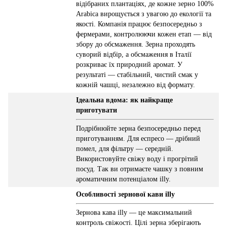
відібраних плантаціях, де кожне зерно 100%
Arabica вирощується з увагою до екології та
якості. Компанія працює безпосередньо з
фермерами, контролюючи кожен етап — від
збору до обсмаження. Зерна проходять
суворий відбір, а обсмаження в Італії
розкриває їх природний аромат. У
результаті — стабільний, чистий смак у
кожній чашці, незалежно від формату.
Ідеальна вдома: як найкраще
приготувати
Подрібнюйте зерна безпосередньо перед
приготуванням. Для еспресо — дрібний
помел, для фільтру — середній.
Використовуйте свіжу воду і прогрітий
посуд. Так ви отримаєте чашку з повним
ароматичним потенціалом illy.
Особливості зернової кави illy
Зернова кава illy — це максимальний
контроль свіжості. Цілі зерна зберігають