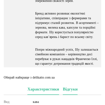
збереження свіжості зерен.
Бренд активно розвиває екологічні
ініціативи, співпрацює з фермерами та
підтримує сталий розвиток. В асортименті –
зернова, мелена кава, капсули та порційні
формати. Illy користується популярністю
серед кав’ярень і барист по всьому світу.
Попри міжнародний успіх, Illy залишається
сімейною компанією – керівництво досі
перебуває в руках нащадків Франческо Іллі,
що гарантує дотримання традицій якості.
Обирай найкраще з delikatto.com.ua
Характеристики
Відгуки
Вид
кава