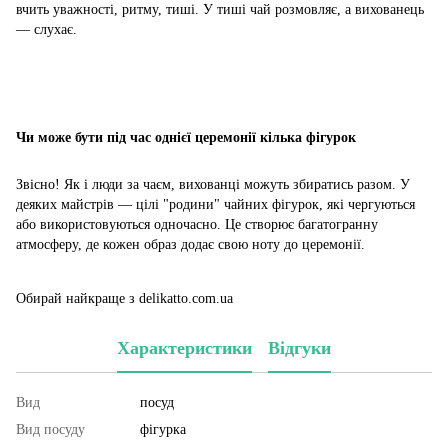
вчить уважності, ритму, тиші. У тиші чай розмовляє, а вихованець
— слухає.
Чи може бути під час однієї церемонії кілька фігурок
Звісно! Як і люди за чаєм, вихованці можуть збиратись разом. У
деяких майстрів — цілі "родини" чайних фігурок, які чергуються
або використовуються одночасно. Це створює багатогранну
атмосферу, де кожен образ додає свою ноту до церемонії.
Обирай найкраще з delikatto.com.ua
Характеристики
Відгуки
Вид
посуд
Вид посуду
фігурка