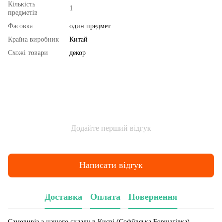
Кількість
1
предметів
Фасовка
один предмет
Країна виробник
Китай
Схожі товари
декор
Додайте перший відгук
Написати відгук
Доставка
Оплата
Повернення
Самовивіз з нашого складу в Києві (Софіївська Борщагівка)
—