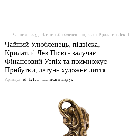
Чайний посуд
Чайний Улюбленець, підвіска, Крилатий Лев Пісю 
Чайний Улюбленець, підвіска,
Крилатий Лев Пісю - залучає
Фінансовий Успіх та примножує
Прибутки, латунь художнє лиття
Артикул:
id_12171
Написати відгук