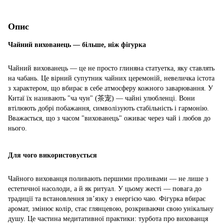
Опис
Чайний вихованець — більше, ніж фігурка
Чайний вихованець — це не просто глиняна статуетка, яку ставлять
на чабань. Це вірний супутник чайних церемоній, невеличка істота
з характером, що вбирає в себе атмосферу кожного заварювання. У
Китаї їх називають "ча чун" (茶宠) — чайні улюбленці. Вони
втілюють добрі побажання, символізують стабільність і гармонію.
Вважається, що з часом "вихованець" оживає через чай і любов до
нього.
Для чого використовується
Чайного вихованця поливають першими проливами — не лише з
естетичної насолоди, а й як ритуал. У цьому жесті — повага до
традиції та встановлення зв’язку з енергією чаю. Фігурка вбирає
аромат, змінює колір, стає глянцевою, розкриваючи свою унікальну
душу. Це частина медитативної практики: турбота про вихованця