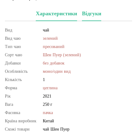
Характеристики
Відгуки
Вид
чай
Вид чаю
зелений
Тип чаю
пресований
Сорт чаю
Шен Пуер (зелений)
Добавки
без добавок
Особливість
моно/один вид
Кількість
1
Форма
цеглина
Рік
2021
Вага
250 г
Фасовка
пачка
Країна виробник
Китай
Схожі товари
чай Шен Пуер