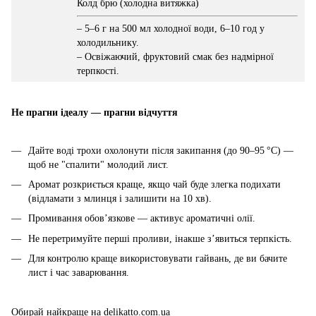
Колд брю (холодна витяжка)
– 5–6 г на 500 мл холодної води, 6–10 год у
холодильнику.
– Освіжаючий, фруктовий смак без надмірної
терпкості.
Не прагни ідеалу — прагни відчуття
Дайте воді трохи охолонути після закипання (до 90–95 °C) —
щоб не "спалити" молодий лист.
Аромат розкриється краще, якщо чай буде злегка подихати
(відламати з млинця і залишити на 10 хв).
Промивання обов’язкове — активує ароматичні олії.
Не перетримуйте перші проливи, інакше з’явиться терпкість.
Для контролю краще використовувати гайвань, де ви бачите
лист і час заварювання.
Обирай найкраще на delikatto.com.ua