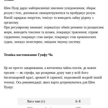
Шен Пуер дарує найприємніші хвилини усвідомлення, збирає
розум і тіло, допомагає сконцентруватися та пробуджує розум.
Напій заряджає енергією, тонізує та виводить зайву рідину з
організму.
При регулярному вживані: нормалізує обмін речовин та розщеплює
жири, виводить токсини та шлаки, покращує травлення; сприяє
схудненню; покращує стан шкіри; покращує стан кровоносних
судин, знижує холестерин; зміцнює імунну систему.
Техніка настоювання Гунфу Ча
Це не просто заварювання, а витончена чайна поезія, де кожен
пролив — як строфа, що розкриває душу чаю у всій його
багатошаровій красі, ароматі й гармонії, недосяжній жодній іншій
техніці. Ось рекомендації, яких варто дотримуватись для Шен
Пуеру:
Вага чаю (г)
6–8