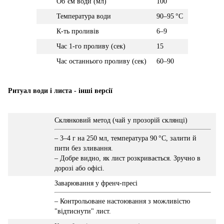
Обʼєм води (мл)
100
Температура води
90–95 °C
К-ть проливів
6–9
Час 1-го проливу (сек)
15
Час останнього проливу (сек)
60–90
Ритуал води і листа - інші версії
Склянковий метод (чай у прозорій склянці)
– 3–4 г на 250 мл, температура 90 °C, залити й
пити без зливання.
– Добре видно, як лист розкривається. Зручно в
дорозі або офісі.
Заварювання у френч-пресі
– Контрольоване настоювання з можливістю
"відтиснути" лист.