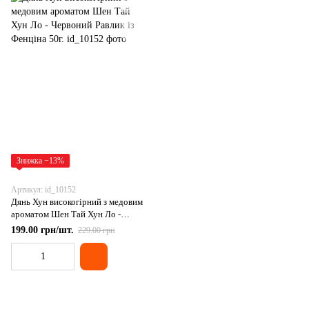
Знижка −13%
Артикул: id_10152
Дянь Хун високогірний з медовим
ароматом Шен Тай Хун Ло -
Червоний Равлик із Фенціна 50г.
199.00 грн/шт.
229.00 грн