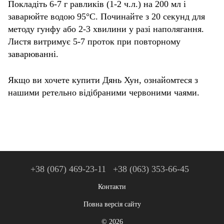
Покладіть 6-7 г равликів (1-2 ч.л.) на 200 мл і
заварюйте водою 95°C. Починайте з 20 секунд для
методу гунфу або 2-3 хвилини у разі наполягання.
Листя витримує 5-7 проток при повторному
заварюванні.
Якщо ви хочете купити Дянь Хун, ознайомтеся з
нашими ретельно відібраними червоними чаями.
+38 (067) 469-23-11
+38 (063) 353-66-45
Контакти
Повна версія сайту
© 2026