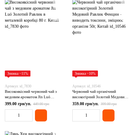
Знижка −11%
Знижка −10%
Артикул: id_7830
Артикул: id_10546
Високоякісний червоний чай з
Червоний чай органічний
медовим ароматом Jīn Luó
високогірний Золотий Медовий
Золотий Равлик в металевій
Равлик Фенцин - виводить
399.00 грн/уп.
359.00 грн/уп.
449.00 грн
399.00 грн
коробці 80 г. Китай
токсини, зміцнює організм 50г,
Китай