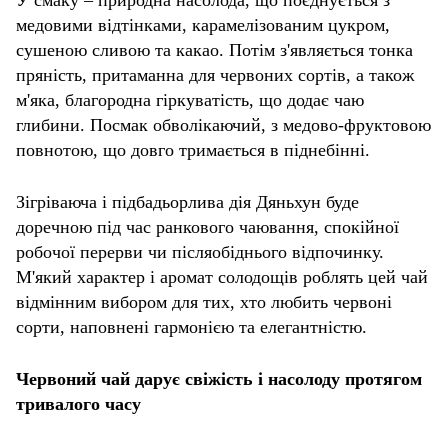
У смаку – природна насолода, що поєднується з
медовими відтінками, карамелізованим цукром,
сушеною сливою та какао. Потім з'являється тонка
пряність, притаманна для червоних сортів, а також
м'яка, благородна гіркуватість, що додає чаю
глибини. Посмак обволікаючий, з медово-фруктовою
повнотою, що довго тримається в піднебінні.
Зігріваюча і підбадьорлива дія Дяньхун буде
доречною під час ранкового чаювання, спокійної
робочої перерви чи післяобіднього відпочинку.
М'який характер і аромат солодощів роблять цей чай
відмінним вибором для тих, хто любить червоні
сорти, наповнені гармонією та елегантністю.
Червоний чай дарує свіжість і насолоду протягом
тривалого часу