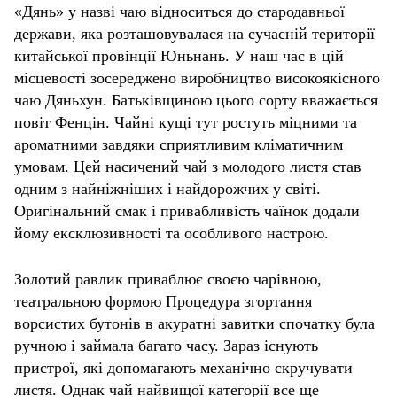
«Дянь» у назві чаю відноситься до стародавньої
держави, яка розташовувалася на сучасній території
китайської провінції Юньнань. У наш час в цій
місцевості зосереджено виробництво високоякісного
чаю Дяньхун. Батьківщиною цього сорту вважається
повіт Фенцін. Чайні кущі тут ростуть міцними та
ароматними завдяки сприятливим кліматичним
умовам. Цей насичений чай з молодого листя став
одним з найніжніших і найдорожчих у світі.
Оригінальний смак і привабливість чаїнок додали
йому ексклюзивності та особливого настрою.
Золотий равлик приваблює своєю чарівною,
театральною формою Процедура згортання
ворсистих бутонів в акуратні завитки спочатку була
ручною і займала багато часу. Зараз існують
пристрої, які допомагають механічно скручувати
листя. Однак чай найвищої категорії все ще