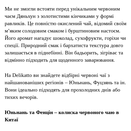
Ми не змогли встояти перед унікальним червоним
чаєм Дяньхун з золотистими кінчиками у формі
равликів. Це повністю окислений чай, відомий своїм
м’яким солодовим смаком і бурштиновим настоєм.
Його аромат нагадує шоколад, сухофрукти, горіхи чи
спеції. Природний смак і бархатиста текстура довго
залишається в піднебінні. Він бадьорить, зігріває та
відмінно підходить для щоденного заварювання.
На Delikatto ви знайдете відбірні червоні чаї з
найшанованіших регіонів – Юньнань, Фуцзянь та ін.
Вони ідеально підходять для прохолодних днів або
тихих вечорів.
Юньнань та Фенцін – колиска червоного чаю в
Китаї