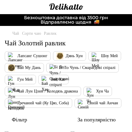
Чай
Сорти чаю
Равлик
Чай Золотий равлик
Лапсанг Сушонг
Дянь Хун
Шоу Мей
Бай Му Дань
Бі Ло Чунь / Смарагдові спіралі
Гун Мей
Бай Хао
Чай Лун Цзин / Колодязь дракона
Хун Ча
Гречаний чай (Ку Цяо, Соба)
Синій чай Анчан
Фільтр
За популярністю