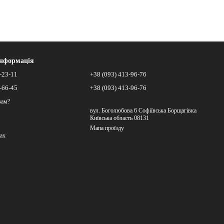
інформація
-23-11
+38 (093) 413-96-76
-66-45
+38 (093) 413-96-76
вам?
вул. Боголюбова 6 Софіївська Борщагівка
Київська область 08131
Мапа проїзду
ах