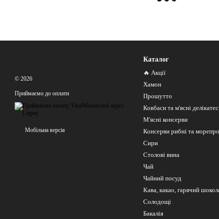
Каталог
🔥 Акції
© 2026
Хамон
Приймаємо до оплати
Прошутто
Ковбаси та м'ясні делікате
М'ясні консерви
Мобільна версія
Консерви рибні та морепр
Сири
Столові вина
Чай
Чайний посуд
Кава, какао, гарячий шокол
Солодощі
Бакалія