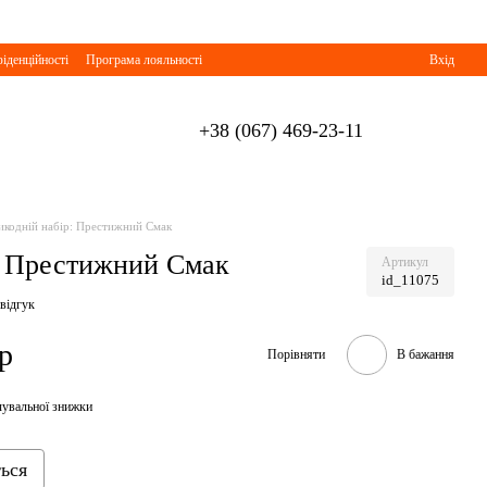
іденційності
Програма лояльності
Вхід
+38 (067) 469-23-11
икодній набір: Престижний Смак
: Престижний Смак
Артикул
id_11075
 відгук
р
Порівняти
В бажання
чувальної знижки
ться