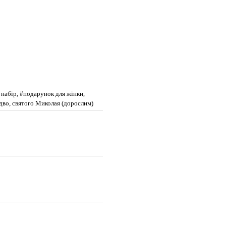
 набір, #подарунок для жінки,
здво, святого Миколая (дорослим)