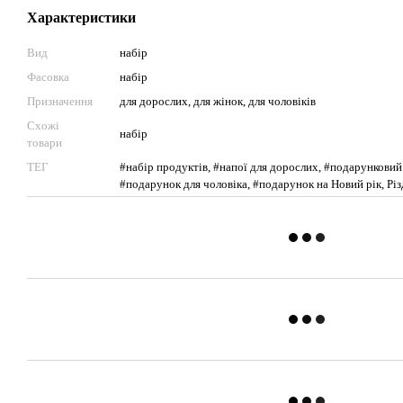
Характеристики
Вид
набір
Фасовка
набір
Призначення
для дорослих, для жінок, для чоловіків
Схожі
набір
товари
ТЕГ
#набір продуктів, #напої для дорослих, #подарунковий
#подарунок для чоловіка, #подарунок на Новий рік, Рі