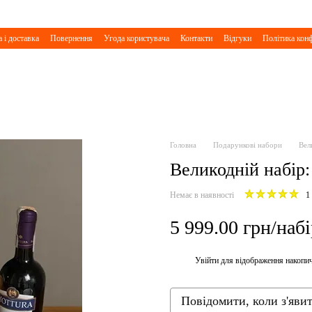
 і доставка
Повернення
Угода користувача
Контакти
Відгуки
Політика конф
Головна
Подарункові набори
Вел
Великодній набір
Немає в наявності
1
5 999.00 грн/набі
Увійти
для відображення накопи
%
Повідомити, коли з'яви