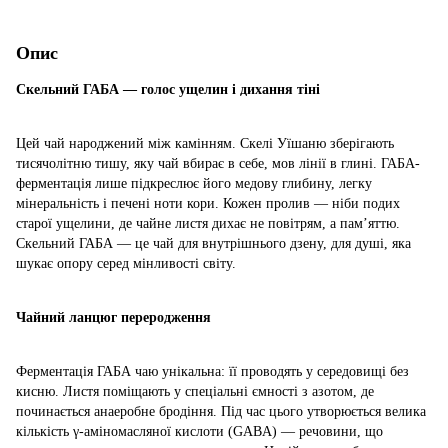
Опис
Скельний ГАБА — голос ущелин і дихання тіні
Цей чай народжений між камінням. Скелі Уїшаню зберігають
тисячолітню тишу, яку чай вбирає в себе, мов лінії в глині. ГАБА-
ферментація лише підкреслює його медову глибину, легку
мінеральність і печені ноти кори. Кожен пролив — ніби подих
старої ущелини, де чайне листя дихає не повітрям, а пам’яттю.
Скельний ГАБА — це чай для внутрішнього дзену, для душі, яка
шукає опору серед мінливості світу.
Чайний ланцюг переродження
Ферментація ГАБА чаю унікальна: її проводять у середовищі без
кисню. Листя поміщають у спеціальні ємності з азотом, де
починається анаеробне бродіння. Під час цього утворюється велика
кількість γ-аміномасляної кислоти (GABA) — речовини, що