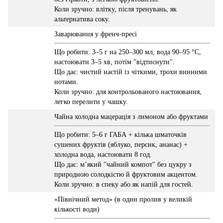
Коли зручно: влітку, після тренувань, як
альтернатива соку.
Заварювання у френч-пресі
Що робити: 3–5 г на 250–300 мл, вода 90–95 °C,
настоювати 3–5 хв, потім "відтиснути".
Що дає: чистий настій із чіткими, трохи винними
нотами.
Коли зручно: для контрольованого настоювання,
легко перелити у чашку.
Чайна холодна мацерація з лимоном або фруктами
Що робити: 5–6 г ГАБА + кілька шматочків
сушених фруктів (яблуко, персик, ананас) +
холодна вода, настоювати 8 год.
Що дає: м’який "чайний компот" без цукру з
природною солодкістю й фруктовим акцентом.
Коли зручно: в спеку або як напій для гостей.
«Північний метод» (в один пролив у великій
кількості води)