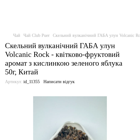
Чай
Чай Club Puer
Скельний вулканічний ГАБА улун Volcanic Ro
Скельний вулканічний ГАБА улун
Volcanic Rock - квітково-фруктовий
аромат з кислинкою зеленого яблука
50г, Китай
Артикул:
id_11355
Написати відгук