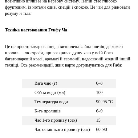
позитивно впливає на нервову систему. Напій стає глибоко
фруктовим, із нотами слив, спецій і спокою. Це чай для рівноваги
розуму й тіла.
Техніка настоювання Гунфу Ча
Це не просто заварювання, а витончена чайна поезія, де кожен
пролив — як строфа, що розкриває душу чаю у всій його
багатошаровій красі, ароматі й гармонії, недосяжній жодній іншій
техніці. Ось рекомендації, яких варто дотримуватись для Габа:
Вага чаю (г)
6–8
Обʼєм води (мл)
100
Температура води
90–95 °C
К-ть проливів
6–9
Час 1-го проливу (сек)
15
Час останнього проливу (сек)
60–90