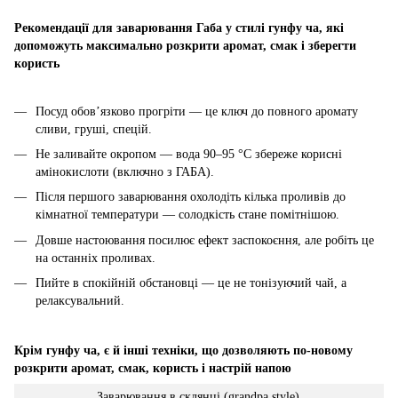
Рекомендації для заварювання Габа у стилі гунфу ча, які
допоможуть максимально розкрити аромат, смак і зберегти
користь
Посуд обов’язково прогріти — це ключ до повного аромату
сливи, груші, спецій.
Не заливайте окропом — вода 90–95 °C збереже корисні
амінокислоти (включно з ГАБА).
Після першого заварювання охолодіть кілька проливів до
кімнатної температури — солодкість стане помітнішою.
Довше настоювання посилює ефект заспокоєння, але робіть це
на останніх проливах.
Пийте в спокійній обстановці — це не тонізуючий чай, а
релаксувальний.
Крім гунфу ча, є й інші техніки, що дозволяють по-новому
розкрити аромат, смак, користь і настрій напою
Заварювання в склянці (grandpa style)