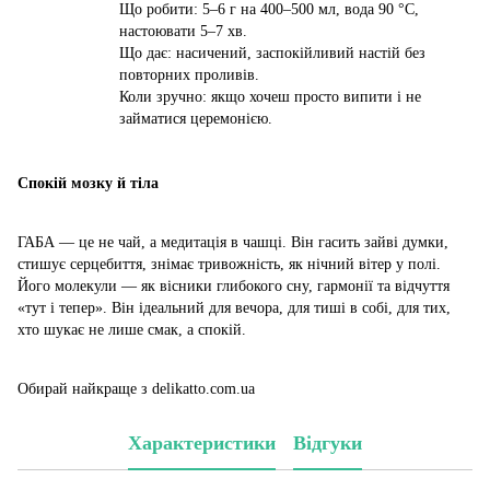
Що робити: 5–6 г на 400–500 мл, вода 90 °C,
настоювати 5–7 хв.
Що дає: насичений, заспокійливий настій без
повторних проливів.
Коли зручно: якщо хочеш просто випити і не
займатися церемонією.
Спокій мозку й тіла
ГАБА — це не чай, а медитація в чашці. Він гасить зайві думки,
стишує серцебиття, знімає тривожність, як нічний вітер у полі.
Його молекули — як вісники глибокого сну, гармонії та відчуття
«тут і тепер». Він ідеальний для вечора, для тиші в собі, для тих,
хто шукає не лише смак, а спокій.
Обирай найкраще з delikatto.com.ua
Характеристики
Відгуки