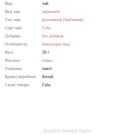
Вид
чай
Вид чаю
червоний
Тип чаю
розсипний (байховий)
Сорт чаю
Габа
Добавки
без добавок
Особливість
моно/один вид
Вага
50 г
Фасовка
пачка
Упаковка
пакет
Країна виробник
Китай
Схожі товари
Габа
Додайте перший відгук