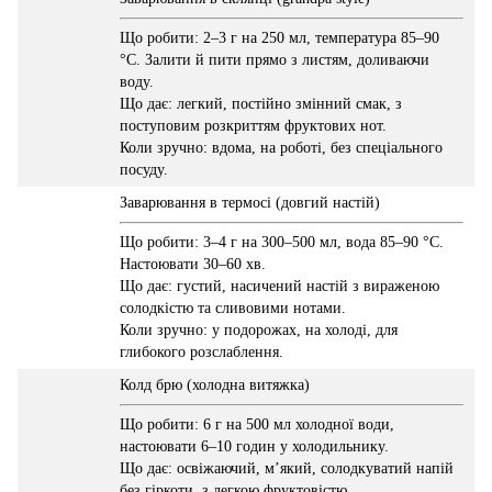
Що робити: 2–3 г на 250 мл, температура 85–90
°C. Залити й пити прямо з листям, доливаючи
воду.
Що дає: легкий, постійно змінний смак, з
поступовим розкриттям фруктових нот.
Коли зручно: вдома, на роботі, без спеціального
посуду.
Заварювання в термосі (довгий настій)
Що робити: 3–4 г на 300–500 мл, вода 85–90 °C.
Настоювати 30–60 хв.
Що дає: густий, насичений настій з вираженою
солодкістю та сливовими нотами.
Коли зручно: у подорожах, на холоді, для
глибокого розслаблення.
Колд брю (холодна витяжка)
Що робити: 6 г на 500 мл холодної води,
настоювати 6–10 годин у холодильнику.
Що дає: освіжаючий, мʼякий, солодкуватий напій
без гіркоти, з легкою фруктовістю.