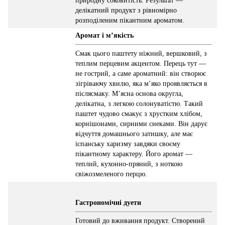
природну соковитість. Результат —
делікатний продукт з рівномірно
розподіленим пікантним ароматом.
Аромат і м’якість
Смак цього паштету ніжний, вершковий, з
теплим перцевим акцентом. Перець тут —
не гострий, а саме ароматний: він створює
зігріваючу хвилю, яка м’яко проявляється в
післясмаку. М’ясна основа округла,
делікатна, з легкою солонуватістю. Такий
паштет чудово смакує з хрустким хлібом,
корнішонами, сирними снеками. Він дарує
відчуття домашнього затишку, але має
іспанську харизму завдяки своєму
пікантному характеру. Його аромат —
теплий, кухонно-пряний, з ноткою
свіжозмеленого перцю.
Гастрономічні дуети
Готовий до вживання продукт. Створений