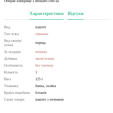
Обирай найкраще з delikatto.com.ua
Характеристики
Відгуки
Вид
паштет
Тип м'яса
свинина
Вид овочів/
перець
зелені
За складом
печінка
Добавки
овочі/зелень
Особливість
без глютену
Кількість
1
Вага
125 г
Упаковка
банка, скляна
Країна виробник
Іспанія
Схожі товари
паштет з печінкою