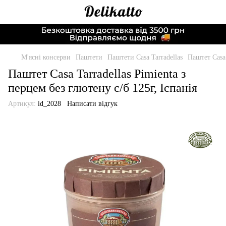
М'ясні консерви
Паштети
Паштети Casa Tarradellas
Паштет Casa 
Паштет Casa Tarradellas Pimienta з
перцем без глютену с/б 125г, Іспанія
Артикул:
id_2028
Написати відгук