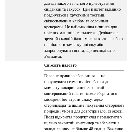
для швидкого та легкого приготування
сніданків та закусок. Цей паштет відмінно
поєднується з хрусткими тостами,
свіжоспеченим хлібом та солоними
крекерами. Це найсмачніша начинка для
прісних млинців, тарталеток. Делікатес в
зручній скляній банці можна взяти з собою
на пікнік, в заміську поїздку або
запропонувати гостям, що несподівано
з'явилися.
Свіжість надовго
Головне правило зберігання — не
порушувати герметичність банки до
моменту використання. Закритий
консервований паштет може зберігатися
місяцями без втрати смаку, адже
стерилізація та щільне пакування створюють
природні умови для довготривалої свіжості.
Після відкриття продукт слід перемістити у
щільно закритий контейнер та зберігати в
холодильнику не більше 48 годин. Важливо