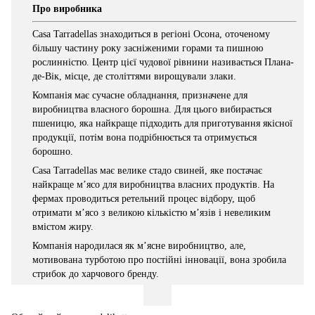
Про виробника
Casa Tarradellas знаходиться в регіоні Осона, оточеному
більшу частину року засніженими горами та пишною
рослинністю. Центр цієї чудової рівнини називається Плана-
де-Вік, місце, де століттями вирощували злаки.
Компанія має сучасне обладнання, призначене для
виробництва власного борошна. Для цього вибирається
пшеницю, яка найкраще підходить для приготування якісної
продукції, потім вона подрібнюється та отримується
борошно.
Casa Tarradellas має велике стадо свиней, яке постачає
найкраще м’ясо для виробництва власних продуктів. На
фермах проводиться ретельний процес відбору, щоб
отримати м’ясо з великою кількістю м’язів і невеликим
вмістом жиру.
Компанія народилася як м’ясне виробництво, але,
мотивована турботою про постійні інновації, вона зробила
стрибок до харчового бренду.