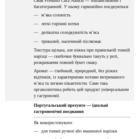
Смак Presunto Cura Natural — збалансований і
багатогранний. У ньому гармонійно поєднуються:
м’яка солоність
легкі горіхові нотки
делікатна солодкуватість м’яса
тривалий, насичений післясмак
Текстура щільна, але ніжна при правильній тонкій
нарізці — скибочки буквально тануть у роті,
розкриваючи повний букет смаку.
Аромат — глибокий, природний, без різких
відтінків, із характерними нотами витриманого
м’яса та легкою пікантністю. Саме така
органолептика робить цей продукт універсальним
у гастрономії.
Португальський презунто — ідеальні
гастрономічні поєднання
Як використовувати:
для тонкої ручної або машинної нарізки