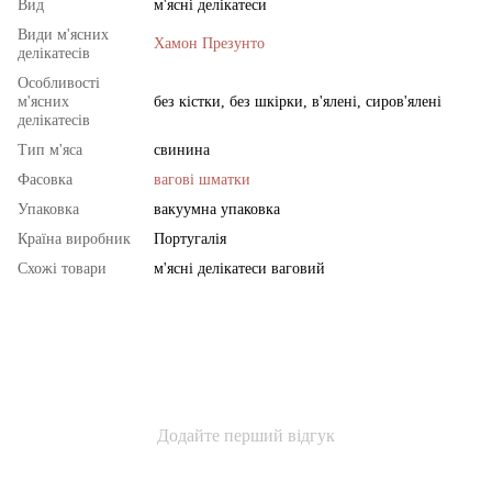
Вид
м'ясні делікатеси
Види м'ясних
Хамон Презунто
делікатесів
Особливості
м'ясних
без кістки, без шкірки, в'ялені, сиров'ялені
делікатесів
Тип м'яса
свинина
Фасовка
вагові шматки
Упаковка
вакуумна упаковка
Країна виробник
Португалія
Схожі товари
м'ясні делікатеси ваговий
Додайте перший відгук