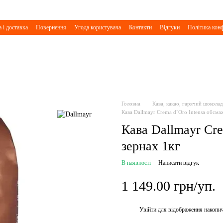
 і доставка
Повернення
Угода користувача
Контакти
Відгуки
Політика конф
Головна
Кава, какао, гарячий шоколад
Кава Dallmayr Crema d`Oro Intensa обсма
Кава Dallmayr Cre
зернах 1кг
В наявності
Написати відгук
1 149.00 грн/уп.
Увійти
для відображення накопи
%