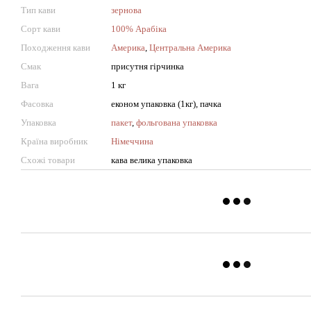
Тип кави
зернова
Сорт кави
100% Арабіка
Походження кави
Америка
,
Центральна Америка
Смак
присутня гірчинка
Вага
1 кг
Фасовка
економ упаковка (1кг), пачка
Упаковка
пакет
,
фольгована упаковка
Країна виробник
Німеччина
Схожі товари
кава велика упаковка