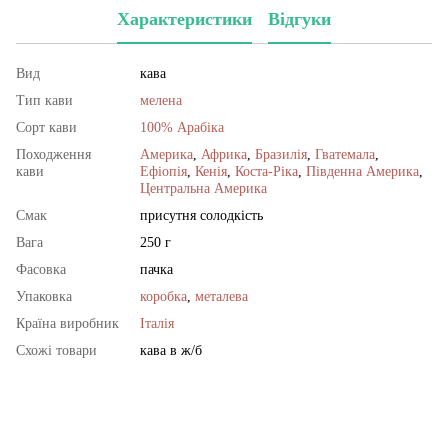
Характеристики
Відгуки
Вид
кава
Тип кави
мелена
Сорт кави
100% Арабіка
Походження
Америка
,
Африка
,
Бразилія
,
Гватемала
,
кави
Ефіопія
,
Кенія
,
Коста-Ріка
,
Південна Америка
,
Центральна Америка
Смак
присутня солодкість
Вага
250 г
Фасовка
пачка
Упаковка
коробка
,
металева
Країна виробник
Італія
Схожі товари
кава в ж/б