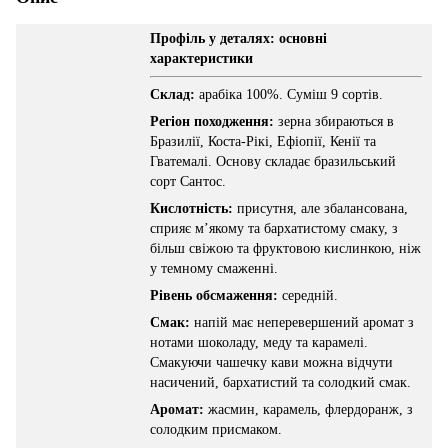
Профіль у деталях: основні
характеристики
Склад:
арабіка 100%. Суміш 9 сортів.
Регіон походження:
зерна збираються в
Бразилії, Коста-Рікі, Ефіопії, Кенії та
Гватемалі. Основу складає бразильський
сорт Сантос.
Кислотність:
присутня, але збалансована,
сприяє м’якому та бархатистому смаку, з
більш свіжою та фруктовою кислинкою, ніж
у темному смаженні.
Рівень обсмаження:
середній.
Смак:
напій має неперевершений аромат з
нотами шоколаду, меду та карамелі.
Смакуючи чашечку кави можна відчути
насичений, бархатистий та солодкий смак.
Аромат:
жасмин, карамель, флердоранж, з
солодким присмаком.