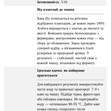
Інтенсивність
: 5/10.
Від плантації до чашки
Кава illy починається на ретельно
відібраних плантаціях, де кожне зерно 100%
Arabica вирощується з увагою до екології та
якості. Компанія працює безпосередньо з
фермерами, контролюючи кожен етап — від
збору до обсмаження. Зерна проходять
суворий відбір, а обсмаження в Італії
розкриває їх природний аромат. У
результаті — стабільний, чистий смак у
кожній чашці, незалежно від формату.
Ідеальна вдома: як найкраще
приготувати
Для найкращого результату використовуйте
чисту воду та правильні пропорції: 7–9 г
кави на чашку. Підійде турка, френч-прес
або гейзерна кавоварка. Не перегрівайте
воду — оптимально 90–95 °C. Дайте каві
кілька секунд «подихати» після