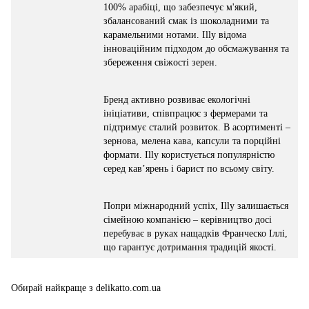
100% арабіці, що забезпечує м'який,
збалансований смак із шоколадними та
карамельними нотами. Illy відома
інноваційним підходом до обсмажування та
збереження свіжості зерен.
Бренд активно розвиває екологічні
ініціативи, співпрацює з фермерами та
підтримує сталий розвиток. В асортименті –
зернова, мелена кава, капсули та порційні
формати. Illy користується популярністю
серед кав’ярень і барист по всьому світу.
Попри міжнародний успіх, Illy залишається
сімейною компанією – керівництво досі
перебуває в руках нащадків Франческо Іллі,
що гарантує дотримання традицій якості.
Обирай найкраще з delikatto.com.ua