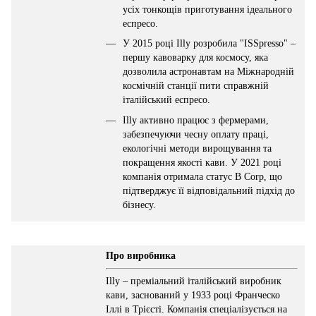
усіх тонкощів приготування ідеального
еспресо.
У 2015 році Illy розробила "ISSpresso" –
першу кавоварку для космосу, яка
дозволила астронавтам на Міжнародній
космічній станції пити справжній
італійський еспресо.
Illy активно працює з фермерами,
забезпечуючи чесну оплату праці,
екологічні методи вирощування та
покращення якості кави. У 2021 році
компанія отримала статус B Corp, що
підтверджує її відповідальний підхід до
бізнесу.
Про виробника
Illy – преміальний італійський виробник
кави, заснований у 1933 році Франческо
Іллі в Трієсті. Компанія спеціалізується на