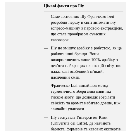
Цікаві факти про Illy
Саме засновник Illy Франческо Іллі
розробив першу в світі автоматичну
еспресо-машину з паровою екстракцією,
що стала прообразом сучасних
кавоварок.
Illy не змішує арабіку з робустою, як це
роблять інші бренди. Вони
використовують лише 100% арабіку з
дев’яти найкращих плантацій світу, що
надає каві особливий м’який,
насичений смак.
Франческо Іллі винайшов метод
герметичного зберігання кави під
тиском азоту, що дозволяє зберігати
свіжість та аромат набагато довше, ніж
звичайні упаковки.
Illy заснувала Університет Кави
(Università del Caffè), де навчають
бариста, фермерів та кавових експертів