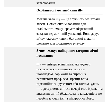
заварювання.
Особливості меленої кави illy
Мелена кава illy — це зручність без втрати
якості. Помел оптимізований для
стабільного смаку, аромат збережений
завдяки герметичній упаковці. Вона дарує
м’яку, округлу чашку без різкої гіркоти —
ідеально для щоденного ритуалу.
З чим смакує найкраще: гастрономічні
поєднання
illy — універсальна кава, яка чудово
поєднується з випічкою, темним
шоколадом, горіхами та сирами з
вершковим профілем. Вранці вона
гармонійна з круасаном або тостом, удень
— з десертами, а після вечері стає ідеальним
дижестивом. Її збалансована кислотність не
перебиває смак їжі, а підкреслює його.