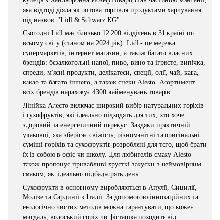
купець з Хайльбронна Йозеф Шварц став частиною компанії,
яка відтоді діяла як оптова торгівля продуктами харчування
під назвою "Lidl & Schwarz KG".
Сьогодні Lidl має близько 12 200 відділень в 31 країні по
всьому світу (станом на 2024 рік). Lidl - це мережа
супермаркетів, інтернет магазин, а також багато власних
брендів: безалкогольні напої, пиво, вино та ігристе, випічка,
спреди, м'ясні продукти, делікатеси, спеції, олії, чай, кава,
какао та багато іншого, а також снеки Alesto. Асортимент
всіх брендів нараховує 4300 найменувань товарів.
Лінійка Алесто включає широкий вибір натуральних горіхів
і сухофруктів, які ідеально підходять для тих, хто хоче
здоровий та енергетичний перекус. Завдяки практичній
упаковці, яка зберігає свіжість, різноманітні та оригінальні
суміші горіхів та сухофруктів розроблені для того, щоб брати
їх із собою в офіс чи школу. Для любителів смаку Alesto
також пропонує привабливі хрусткі закуски з неймовірним
смаком, які ідеально підбадьорять день.
Сухофрукти в основному виробляються в Апулії, Сицилії,
Молізе та Сардинії в Італії. За допомогою інноваційних та
екологічно чистих методів можна гарантувати, що кожен
мигдаль, волоський горіх чи фісташка походить від