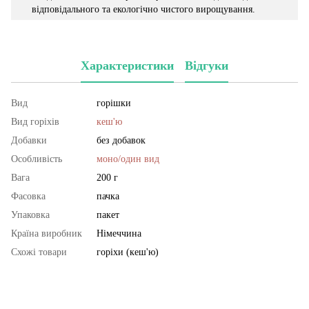
відповідального та екологічно чистого вирощування.
Характеристики
Відгуки
Вид
горішки
Вид горіхів
кеш'ю
Добавки
без добавок
Особливість
моно/один вид
Вага
200 г
Фасовка
пачка
Упаковка
пакет
Країна виробник
Німеччина
Схожі товари
горіхи (кеш'ю)