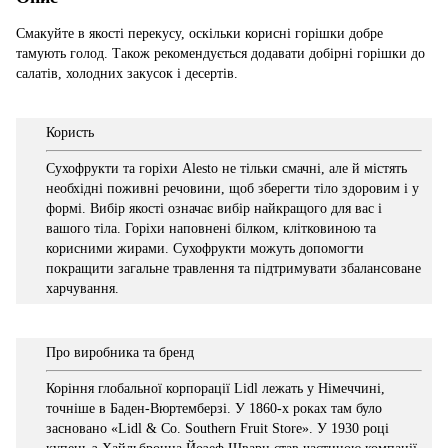
Смакуйте в якості перекусу, оскільки корисні горішки добре
тамують голод. Також рекомендується додавати добірні горішки до
салатів, холодних закусок і десертів.
Користь
Сухофрукти та горіхи Alesto не тільки смачні, але й містять
необхідні поживні речовини, щоб зберегти тіло здоровим і у
формі. Вибір якості означає вибір найкращого для вас і
вашого тіла. Горіхи наповнені білком, клітковиною та
корисними жирами. Сухофрукти можуть допомогти
покращити загальне травлення та підтримувати збалансоване
харчування.
Про виробника та бренд
Коріння глобальної корпорації Lidl лежать у Німеччині,
точніше в Баден-Вюртемберзі. У 1860-х роках там було
засновано «Lidl & Co. Southern Fruit Store». У 1930 році