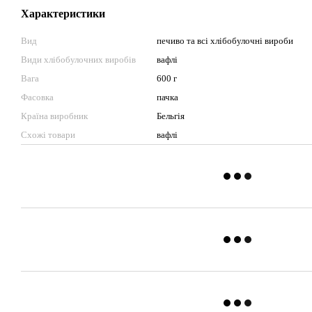
Характеристики
Вид
печиво та всі хлібобулочні вироби
Види хлібобулочних виробів
вафлі
Вага
600 г
Фасовка
пачка
Країна виробник
Бельгія
Схожі товари
вафлі