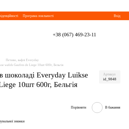
іденційності
Програма лояльності
Вхід
+38 (067) 469-23-11
Печиво, вафлі Everyday
kse wafels Gaufres de Liege 10шт 600г, Бельгія
 в шоколаді Everyday Luikse
Артикул
id_9848
Liege 10шт 600г, Бельгія
Порівняти
В бажання
чувальної знижки