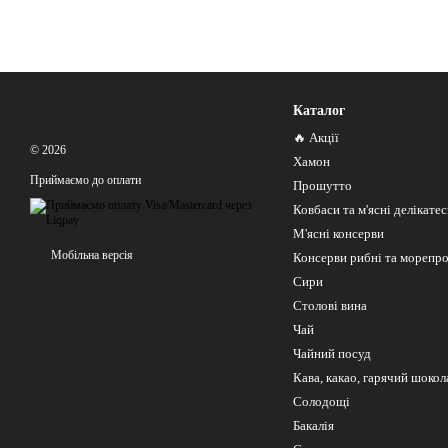
Каталог
🔥 Акції
© 2026
Хамон
Приймаємо до оплати
Прошутто
Ковбаси та м'ясні делікате
М'ясні консерви
Мобільна версія
Консерви рибні та морепр
Сири
Столові вина
Чай
Чайний посуд
Кава, какао, гарячий шокол
Солодощі
Бакалія