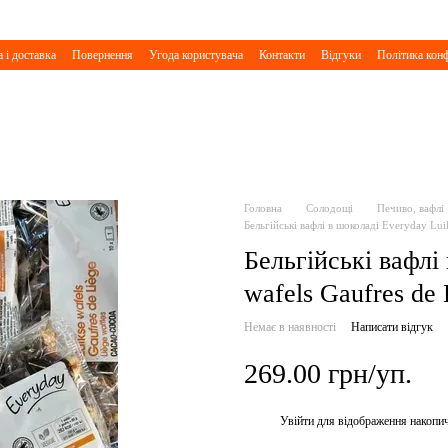
 і доставка
Повернення
Угода користувача
Контакти
Відгуки
Політика конф
Головна
Солодощі
Печиво, вафлі
Бельгійські вафлі в шоколаді Everyday Lui
Бельгійські вафлі
wafels Gaufres de 
Немає в наявності
Написати відгук
269.00 грн/уп.
Увійти
для відображення накопи
%