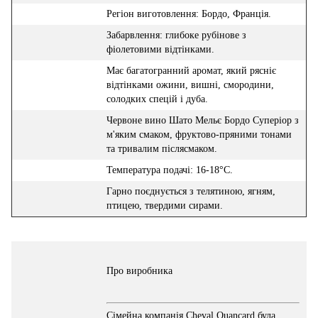
Регіон виготовлення: Бордо, Франція.
Забарвлення: глибоке рубінове з
фіолетовими відтінками.
Має багатогранний аромат, який рясніє
відтінками ожини, вишні, смородини,
солодких спецій і дуба.
Червоне вино Шато Мельє Бордо Суперіор з
м'яким смаком, фруктово-пряними тонами
та тривалим післясмаком.
Температура подачі: 16-18°С.
Гарно поєднується з телятиною, ягням,
птицею, твердими сирами.
Про виробника
​Сімейна компанія Cheval Quancard була