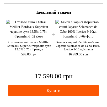
Ідеальний тандем
Столове вино Chateau Meillier
Хамон з чорної іберійської свині
Bordeaux Superieur червоне сухе
Japasur Salamanca de Cebo 100%
B
13.5% 0.75л Франція
Iberico 9-10кг, Іспанія
599.00 грн
16 999.00 грн
17 598.00 грн
Купити