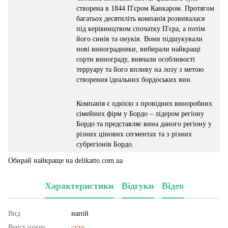
створена в 1844 П'єром Канкаром. Протягом
багатьох десятиліть компанія розвивалася
під керівництвом спочатку П'єра, а потім
його синів та онуків. Вони підшукували
нові виноградники, вибирали найкращі
сорти винограду, вивчали особливості
терруару та його впливу на лозу з метою
створення ідеальних бордоських вин.
Компанія є однією з провідних виноробних
сімейних фірм у Бордо – лідером регіону
Бордо та представляє вина даного регіону у
різних цінових сегментах та з різних
субрегіонів Бордо.
Обирай найкраще на delikatto.com.ua
Характеристики
Відгуки
Відео
Вид
напій
Вміст цукру
сухе