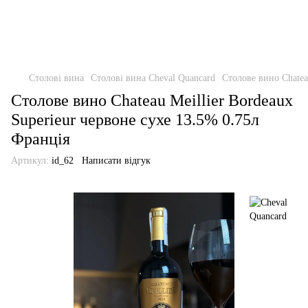
Столові вина
Столові вина Cheval Quancard
Столове вино Chatea
Столове вино Chateau Meillier Bordeaux
Superieur червоне сухе 13.5% 0.75л
Франція
Артикул:
id_62
Написати відгук