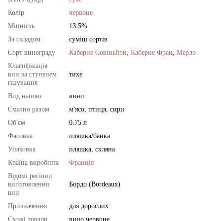
Колір
червоне
Міцність
13.5%
За складом
суміш сортів
Сорт винограду
Каберне Совіньйон
,
Каберне Фран
,
Мерло
Класифікація
вин за ступенем
тихе
газування
Вид напою
вино
Смачно разом
м'ясо, птиця, сири
Об'єм
0.75 л
Фасовка
пляшка/банка
Упаковка
пляшка, скляна
Країна виробник
Франція
Відомі регіони
виготовлення
Бордо (Bordeaux)
вин
Призначення
для дорослих
Схожі товари
вино червоне