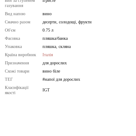
вин за ступенем
ігристе
газування
Вид напою
вино
Смачно разом
десерти, солодощі, фрукти
Об'єм
0.75 л
Фасовка
пляшка/банка
Упаковка
пляшка, скляна
Країна виробник
Італія
Призначення
для дорослих
Схожі товари
вино біле
ТЕГ
#напої для дорослих
Класифікації
IGT
якості