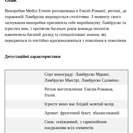
Виноробня Medici Ermete розташована в Емілії-Романії, регіоні, де
справжній Ламбруско вирощується століттями. З моменту свого
заснування виноробня присвятила себе виробництву Ламбруско та
ігристих вин, і протягом багатьох років команда енологів
накопичила багатий досвід та спеціалізовані знання, які
передаються та постійно вдосконалюються з покоління в покоління.
Дегустаційні характеристики
Сорт винограду: Ламбруско Марані,
Ламбруско Маестрі, Ламбруско Саламіно.
Регіон виготовлення: Емілія-Романья,
Італія.
Ігристе вино має блідий жовтий колір.
Аромат: фруктовий букет, збалансований.
Смак: освіжаючий, з гармонійним
поєднанням всіх елементів.