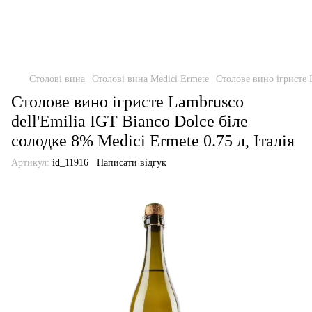
Столові вина
Столові вина Medici Ermete
Столове вино ігристе L
Столове вино ігристе Lambrusco
dell'Emilia IGT Bianco Dolce біле
солодке 8% Medici Ermete 0.75 л, Італія
Артикул:
id_11916
Написати відгук