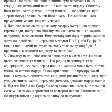
протока - це промивка, вона повинна бути короткою (10-15
секунд), але отриманий настій не виливають відразу. Спочатку
його переливають у чахай, потім чашками – це робиться, щоб
зігріти посуд і познайомити його з чаєм. Тільки після цього
промивання можна зливати у чабань.
4. Далі слід заварювати цю ж саму заварку наступною порцією
гарячої води, поступово збільшуючи час настоювання з кожним
наступним заварюванням. Використовувати одну порцію чайного
листя на одній чайній церемонії методом Піч Ча, або Гунфу Ча
можна поки настій не втратить смаку та кольору (від 5 до 15
проливів в залежності від сорту та якості чаю).
5. Спочатку настій обов'язково зливається в чахай і тільки після
цього розливається чашками. Так рідина перемішується до
однорідності, оскільки перша порція з чайника може бути не така
міцна, як останні порції. Також при зливанні в прозору чахай
можна візуально оцінити стільки рідини розливати по піалах, щоб
усім учасникам чайної церемонії дісталась однакова порція напою.
6. Під час Пін Ча чи Гунфу Ча обов'язково знайомтесь не тільки зі
смаком, але також з ароматом та кольором напою. Оцінюйте зміни,
які відбуваються від одного проливу до наступного.