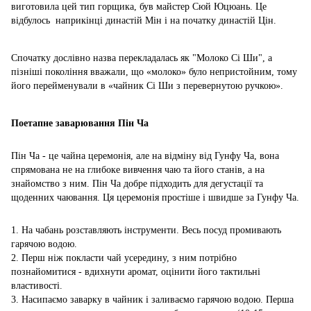
виготовила цей тип горщика, був майстер Сюй Юцюань. Це
відбулось наприкінці династій Мін і на початку династій Цін.
Спочатку дослівно назва перекладалась як "Молоко Сі Ши", а
пізніші покоління вважали, що «молоко» було непристойним, тому
його перейменували в «чайник Сі Ши з перевернутою ручкою».
Поетапне заварювання Пін Ча
Пін Ча - це чайна церемонія, але на відміну від Гунфу Ча, вона
спрямована не на глибоке вивчення чаю та його станів, а на
знайомство з ним. Пін Ча добре підходить для дегустації та
щоденних чаювання. Ця церемонія простіше і швидше за Гунфу Ча.
1. На чабань розставляють інструменти. Весь посуд промивають
гарячою водою.
2. Перш ніж покласти чай усередину, з ним потрібно
познайомитися - вдихнути аромат, оцінити його тактильні
властивості.
3. Насипаємо заварку в чайник і заливаємо гарячою водою. Перша