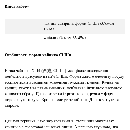
Вміст набору
чайник-заварник форми Сі Ши об'ємом
180мл
4 піали об'ємом 35-45мл
Особливості форми чайника Сі Ши
Назва чайника Xishi (西施, Сі Ши) має цікаве походження
пов'язане з красунею на ім'я Сі Ши. Форма даного елементу посуду
асоціюється з красивими жіночими пухкими грудьми. Кулька на
кришці також має певне значення, пов'язане і інтимною частиною
жіночого образу. Цікава коротка і трохи товста, ручка у формі
перевернутого вуха. Кришка має усічений тип. Дно втягнуте та
широке.
Цей тип горщика чітко зафіксований в історичних матеріалах
чайників з фіолетової ісинської глини. А першою людиною, яка