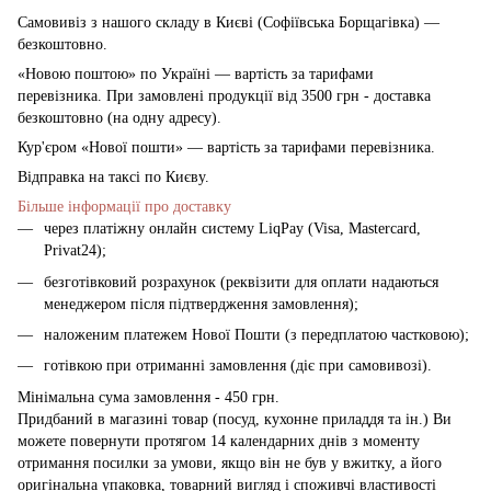
Самовивіз з нашого складу в Києві (Софіївська Борщагівка)
—
безкоштовно.
«Новою поштою» по Україні — вартість за тарифами
перевізника. При замовлені продукції від 3500 грн - доставка
безкоштовно (на одну адресу).
Кур'єром «Нової пошти» — вартість за тарифами перевізника.
Відправка на таксі по Києву.
Більше інформації про доставку
через платіжну онлайн систему LiqPay (Visa, Mastercard,
Privat24);
безготівковий розрахунок (реквізити для оплати надаються
менеджером після підтвердження замовлення);
наложеним платежем Нової Пошти (з передплатою частковою);
готівкою при отриманні замовлення (діє при самовивозі).
Мінімальна сума замовлення - 450 грн.
Придбаний в магазині товар (посуд, кухонне приладдя та ін.) Ви
можете повернути протягом 14 календарних днів з моменту
отримання посилки за умови, якщо він не був у вжитку, а його
оригінальна упаковка, товарний вигляд і споживчі властивості