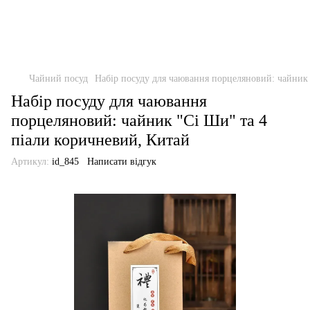
Чайний посуд
Набір посуду для чаювання порцеляновий: чайник 
Набір посуду для чаювання
порцеляновий: чайник "Сі Ши" та 4
піали коричневий, Китай
Артикул:
id_845
Написати відгук