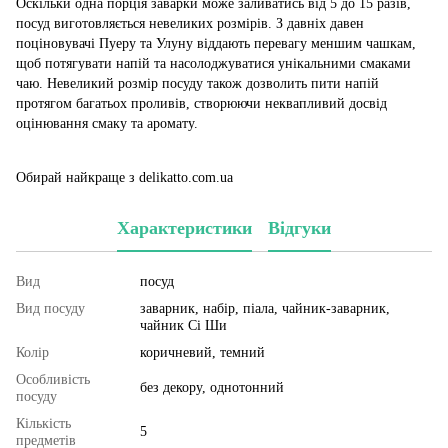
Оскільки одна порція заварки може заливатись від 5 до 15 разів,
посуд виготовляється невеликих розмірів. З давніх давен
поціновувачі Пуеру та Улуну віддають перевагу меншим чашкам,
щоб потягувати напій та насолоджуватися унікальними смаками
чаю. Невеликий розмір посуду також дозволить пити напій
протягом багатьох проливів, створюючи неквапливий досвід
оцінювання смаку та аромату.
Обирай найкраще з delikatto.com.ua
Характеристики
Відгуки
Вид
посуд
Вид посуду
заварник, набір, піала, чайник-заварник,
чайник Сі Ши
Колір
коричневий, темний
Особливість
без декору, однотонний
посуду
Кількість
5
предметів