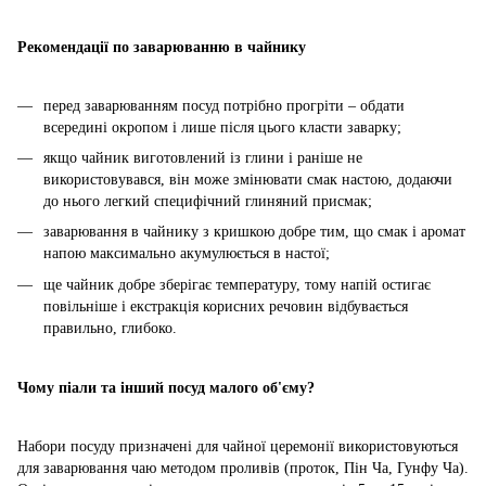
Рекомендації по заварюванню в чайнику
перед заварюванням посуд потрібно прогріти – обдати
всередині окропом і лише після цього класти заварку;
якщо чайник виготовлений із глини і раніше не
використовувався, він може змінювати смак настою, додаючи
до нього легкий специфічний глиняний присмак;
заварювання в чайнику з кришкою добре тим, що смак і аромат
напою максимально акумулюється в настої;
ще чайник добре зберігає температуру, тому напій остигає
повільніше і екстракція корисних речовин відбувається
правильно, глибоко.
Чому піали та інший посуд малого об'єму?
Набори посуду призначені для чайної церемонії використовуються
для заварювання чаю методом проливів (проток, Пін Ча, Гунфу Ча).