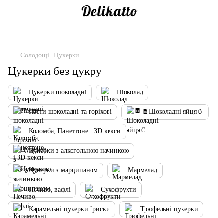
Солодощі
Цукерки
Цукерки без цукру
Цукерки шоколадні
Шоколад
Пасти шоколадні та горіхові
🍫Шоколадні яйця🥚
Коломба, Панеттоне і 3D кекси
Цукерки з алкогольною начинкою
Цукерки з марципаном
Мармелад
Печиво, вафлі
Сухофрукти
Карамельні цукерки Іриски
Трюфельні цукерки