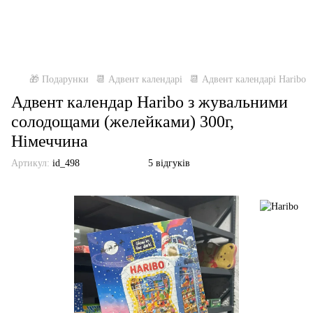
🎁 Подарунки
📆 Адвент календарі
📆 Адвент календарі Haribo
Адвент календар Haribo з жувальними
солодощами (желейками) 300г,
Німеччина
Артикул:
id_498
5 відгуків