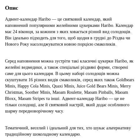
Опис
Адвент-календар Haribo — це святковий календар, який
наповнений популярними желейними цукерками Haribo. Календар
має 24 віконця, за кожним з яких ховається різний вид солодощів.
Він ідеально підходить для того, щоб щодня в грудні до Різдва чи
Нового Року насолоджуватися новою порцією смаколиків.
Серед наповнення можна зустріти такі класичні цукерки Haribo, як
желейні ведмедики, а також спеціальні різдвяні форми, створені
саме для цього календаря. В цьому наборі солодощів можна
скуштувати 16 різних видів смаколиків, серед яких також Goldbears
Minis, Happy Cola Minis, Quaxi Minis, Juice Gold Bears Minis, Merry
Christmas, Soother Minis, Maoam Roulette, Maoam Pinballs, Maoam
Bloxx, Maoam Stripes та інші. Адвент-календар Haribo — це не
тільки солодощі, але й святковий настрій, який додає особливого
шарму передноворічному часу.
Тематичний, веселий і ідеальний для тих, хто шукає альтернативу
традиційному шоколадному календарю.