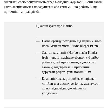
зберігати свою популярність серед молодшої аудиторії. Вони також
часто асоціюються з подарунками або святами, що робить їх ще
приємнішими для дітей.
Цікавий факт про Haribo
Назва бренду походить від перших літер
його імені та міста: HAns RIegel BOnn.
Слоган компанії «Haribo macht Kinder
froh – und Erwachsene ebenso» («Haribo
робить дітей щасливими, а дорослих
також») відображає її прагнення
дарувати радість усім поколінням.
Компанія також розробляє спеціальні
лінійки для різних регіонів, адаптуючи
смаки відповідно до місцевих
уподобань.