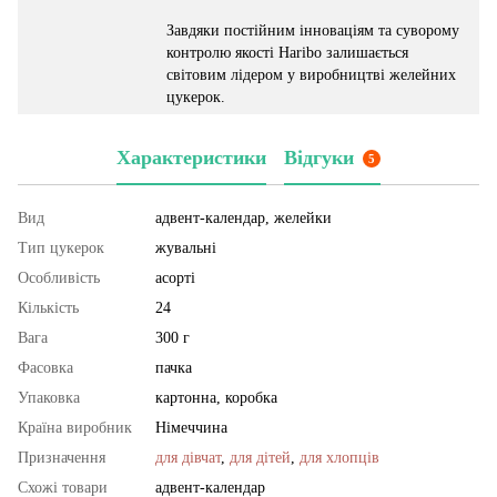
Завдяки постійним інноваціям та суворому
контролю якості Haribo залишається
світовим лідером у виробництві желейних
цукерок.
Характеристики
Відгуки
5
Вид
адвент-календар, желейки
Тип цукерок
жувальні
Особливість
асорті
Кількість
24
Вага
300 г
Фасовка
пачка
Упаковка
картонна, коробка
Країна виробник
Німеччина
Призначення
для дівчат
,
для дітей
,
для хлопців
Схожі товари
адвент-календар