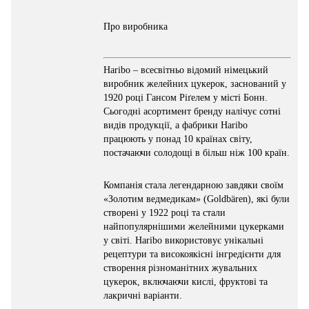
Про виробника
Haribo – всесвітньо відомий німецький
виробник желейних цукерок, заснований у
1920 році Гансом Ріґелем у місті Бонн.
Сьогодні асортимент бренду налічує сотні
видів продукції, а фабрики Haribo
працюють у понад 10 країнах світу,
постачаючи солодощі в більш ніж 100 країн.
Компанія стала легендарною завдяки своїм
«Золотим ведмедикам» (Goldbären), які були
створені у 1922 році та стали
найпопулярнішими желейними цукерками
у світі. Haribo використовує унікальні
рецептури та високоякісні інгредієнти для
створення різноманітних жувальних
цукерок, включаючи кислі, фруктові та
лакричні варіанти.