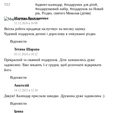
ТЕГ
#адвент-календар, #подарунки для дітей,
#подарунковий набір, #подарунок на Новий
рік, Різдво, святого Миколая (дітям)
Марина Васильченко
12.12.2024 в 16:08
Якісна робота продавця заслуговує на високу оцінку.
Чудовий подарунок дитині і дорослому в очікуванні різдва
Відповісти
Тетяна Шарапа
03.11.2024 в 18:22
Прекрасний та смачний подарунок. Діти залишились дуже
задоволені. Вже чекають 1-е грудня, щоб розпочати відкривати
його.
Відповісти
Анатолій
14.12.2023 в 12:34
Дякую! Календар прислали швидко. Дружина дуже задоволена :)
Відповісти
Ірина