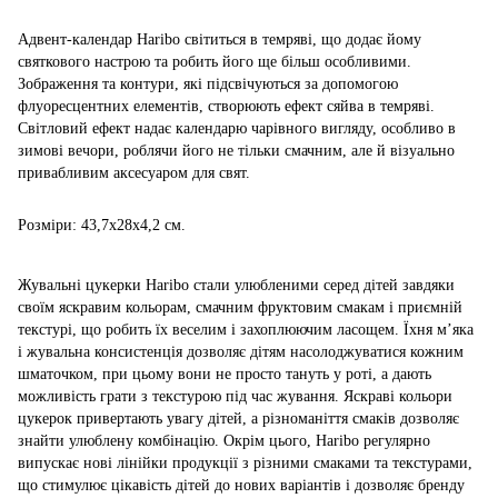
Адвент-календар Haribo світиться в темряві, що додає йому
святкового настрою та робить його ще більш особливими.
Зображення та контури, які підсвічуються за допомогою
флуоресцентних елементів, створюють ефект сяйва в темряві.
Світловий ефект надає календарю чарівного вигляду, особливо в
зимові вечори, роблячи його не тільки смачним, але й візуально
привабливим аксесуаром для свят.
Розміри: 43,7x28x4,2 см.
Жувальні цукерки Haribo стали улюбленими серед дітей завдяки
своїм яскравим кольорам, смачним фруктовим смакам і приємній
текстурі, що робить їх веселим і захоплюючим ласощем. Їхня м’яка
і жувальна консистенція дозволяє дітям насолоджуватися кожним
шматочком, при цьому вони не просто тануть у роті, а дають
можливість грати з текстурою під час жування. Яскраві кольори
цукерок привертають увагу дітей, а різноманіття смаків дозволяє
знайти улюблену комбінацію. Окрім цього, Haribo регулярно
випускає нові лінійки продукції з різними смаками та текстурами,
що стимулює цікавість дітей до нових варіантів і дозволяє бренду