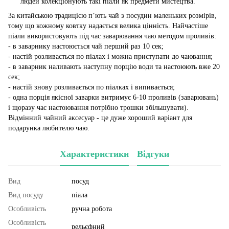
людей колекціонують такі піали як предмети мистецтва.
За китайською традицією п’ють чай з посудин маленьких розмірів,
тому що кожному ковтку надається велика цінність. Найчастіше
піали використовують під час заварювання чаю методом проливів:
- в заварнику настоюється чай перший раз 10 сек;
- настій розливається по піалах і можна приступати до чаювання;
- в заварник наливають наступну порцію води та настоюють вже 20
сек;
- настій знову розливається по піалках і випивається;
- одна порція якісної заварки витримує 6-10 проливів (заварювань)
і щоразу час настоювання потрібно трошки збільшувати).
Відмінний чайний аксесуар - це дуже хороший варіант для
подарунка любителю чаю.
Характеристики
Відгуки
Вид
посуд
Вид посуду
піала
Особливість
ручна робота
Особливість
рельєфний