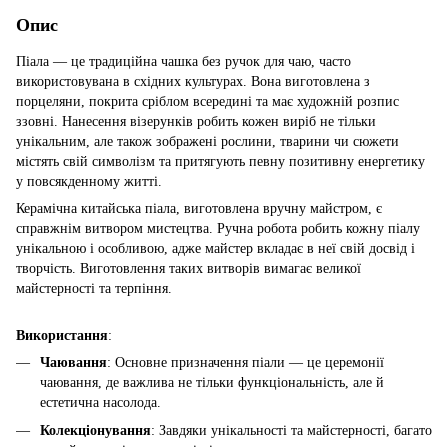
Опис
Піала — це традиційна чашка без ручок для чаю, часто
використовувана в східних культурах. Вона виготовлена з
порцеляни, покрита сріблом всередині та має художній розпис
ззовні. Нанесення візерунків робить кожен виріб не тільки
унікальним, але також зображені рослини, тварини чи сюжети
містять свій символізм та притягують певну позитивну енергетику
у повсякденному житті.
Керамічна китайська піала, виготовлена вручну майстром, є
справжнім витвором мистецтва. Ручна робота робить кожну піалу
унікальною і особливою, адже майстер вкладає в неї свій досвід і
творчість. Виготовлення таких витворів вимагає великої
майстерності та терпіння.
Використання
:
Чаювання
: Основне призначення піали — це церемонії
чаювання, де важлива не тільки функціональність, але й
естетична насолода.
Колекціонування
: Завдяки унікальності та майстерності, багато