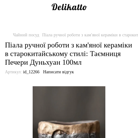
Чайний посуд
Піала ручної роботи з кам'яної кераміки в старок
Піала ручної роботи з кам'яної кераміки
в старокитайському стилі: Таємниця
Печери Дуньхуан 100мл
Артикул:
id_12266
Написати відгук