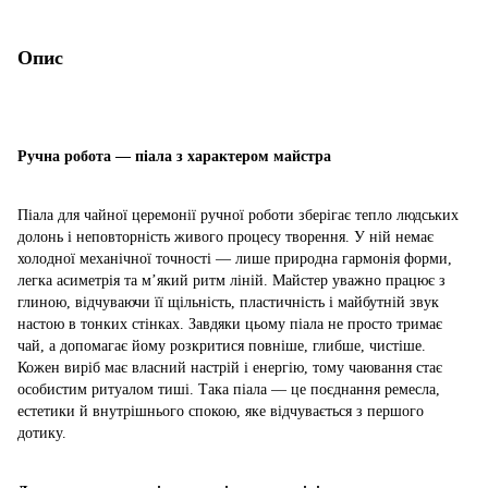
Опис
Ручна робота — піала з характером майстра
Піала для чайної церемонії ручної роботи зберігає тепло людських
долонь і неповторність живого процесу творення. У ній немає
холодної механічної точності — лише природна гармонія форми,
легка асиметрія та м’який ритм ліній. Майстер уважно працює з
глиною, відчуваючи її щільність, пластичність і майбутній звук
настою в тонких стінках. Завдяки цьому піала не просто тримає
чай, а допомагає йому розкритися повніше, глибше, чистіше.
Кожен виріб має власний настрій і енергію, тому чаювання стає
особистим ритуалом тиші. Така піала — це поєднання ремесла,
естетики й внутрішнього спокою, яке відчувається з першого
дотику.