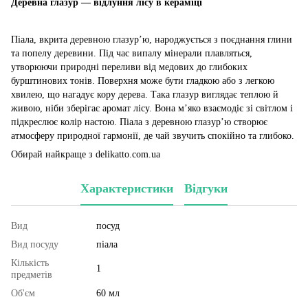
Деревна глазур — відлуння лісу в кераміці
Піала, вкрита деревною глазур’ю, народжується з поєднання глини
та попелу деревини. Під час випалу мінерали плавляться,
утворюючи природні переливи від медових до глибоких
бурштинових тонів. Поверхня може бути гладкою або з легкою
хвилею, що нагадує кору дерева. Така глазур виглядає теплою й
живою, ніби зберігає аромат лісу. Вона м’яко взаємодіє зі світлом і
підкреслює колір настою. Піала з деревною глазур’ю створює
атмосферу природної гармонії, де чай звучить спокійно та глибоко.
Обирай найкраще з delikatto.com.ua
Характеристики
Відгуки
Вид
посуд
Вид посуду
піала
Кількість
1
предметів
Об'єм
60 мл