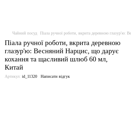
Чайний посуд
Піала ручної роботи, вкрита деревною глазур'ю: 
Піала ручної роботи, вкрита деревною
глазур'ю: Весняний Нарцис, що дарує
кохання та щасливий шлюб 60 мл,
Китай
Артикул:
id_11320
Написати відгук