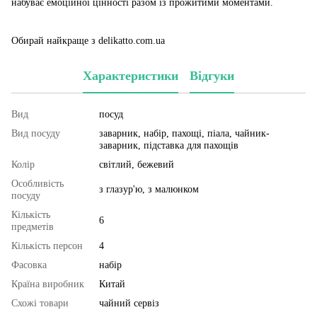
набуває емоційної цінності разом із прожитими моментами.
Обирай найкраще з delikatto.com.ua
Характеристики
Відгуки
Вид
посуд
Вид посуду
заварник, набір, пахощі, піала, чайник-
заварник, підставка для пахощів
Колір
світлий, бежевий
Особливість
з глазур'ю, з малюнком
посуду
Кількість
6
предметів
Кількість персон
4
Фасовка
набір
Країна виробник
Китай
Схожі товари
чайний сервіз