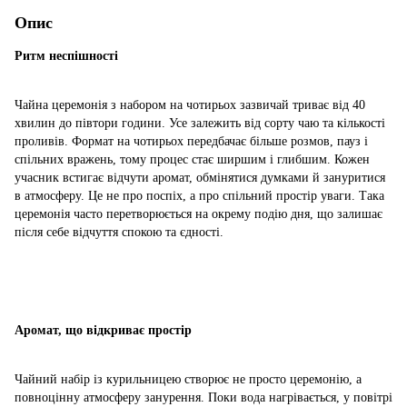
Опис
Ритм неспішності
Чайна церемонія з набором на чотирьох зазвичай триває від 40
хвилин до півтори години. Усе залежить від сорту чаю та кількості
проливів. Формат на чотирьох передбачає більше розмов, пауз і
спільних вражень, тому процес стає ширшим і глибшим. Кожен
учасник встигає відчути аромат, обмінятися думками й зануритися
в атмосферу. Це не про поспіх, а про спільний простір уваги. Така
церемонія часто перетворюється на окрему подію дня, що залишає
після себе відчуття спокою та єдності.
Аромат, що відкриває простір
Чайний набір із курильницею створює не просто церемонію, а
повноцінну атмосферу занурення. Поки вода нагрівається, у повітрі