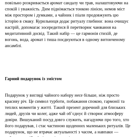
повільно розкривається аромат сандалу чи трав, налаштовуючи на
спокій і уважність. Дим піднімається тонкою лінією, немов міст
між простором і думками, а чайник і піали продовжують цю
історію в смаку. Курильниця додає ритуалу глибини: вона очищує
настрій, допомагає зосередитися й перетворює чаювання на
медитативний досвід. Такий набір — це гармонія стихій, де
вогонь, вода, аромат і тиша поєднуються в одному витонченому
ансамблі.
Гарний подарунок із змістом
Подарунок у вигляді чайного набору несе більше, ніж просто
красиву річ. Це символ турботи, побажання спокою, гармонії та
теплих моментів у житті. Такий презент доречний для близьких
людей, друзів чи колег, адже чай об’єднує й створює атмосферу
довіри. Вишуканий посуд довго служить, нагадуючи про того, хто
його подарував, і стає частиною щоденних маленьких ритуалів. Це
подарунок, що не втрачає актуальності з часом, а навпаки —