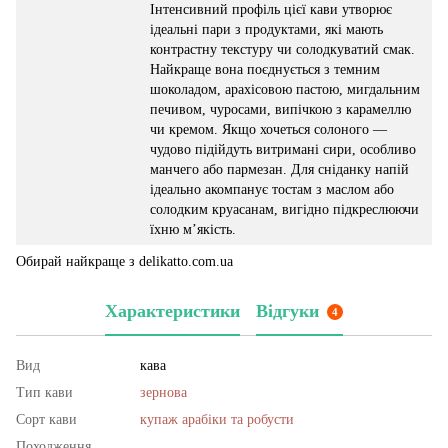
Інтенсивний профіль цієї кави утворює
ідеальні пари з продуктами, які мають
контрастну текстуру чи солодкуватий смак.
Найкраще вона поєднується з темним
шоколадом, арахісовою пастою, мигдальним
печивом, чуросами, випічкою з карамеллю
чи кремом. Якщо хочеться солоного —
чудово підійдуть витримані сири, особливо
манчего або пармезан. Для сніданку напій
ідеально акомпанує тостам з маслом або
солодким круасанам, вигідно підкреслюючи
їхню м’якість.
Обирай найкраще з delikatto.com.ua
Характеристики
Відгуки
4
Вид
кава
Тип кави
зернова
Сорт кави
купаж арабіки та робусти
Походження