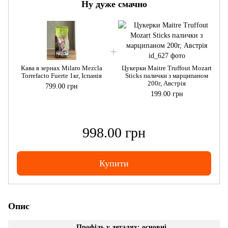
Ну дуже смачно
Кава в зернах Milaro Mezcla
Цукерки Maitre Truffout Mozart
Torrefacto Fuerte 1кг, Іспанія
Sticks палички з марципаном
200г, Австрія
799.00 грн
199.00 грн
998.00 грн
Купити
Опис
Профіль у деталях: основні