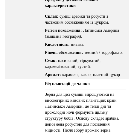
характеристики
Склад:
суміш арабіки та робусти з
частковим обсмаженням із цукром.
Регіон походження:
Латинська Америка
(змішана географія).
Кислотність:
низька.
Рівень обсмаження:
темний / торрефакто.
Смак:
насичений, гіркуватий,
карамелізований, густий.
Аромат:
карамель, какао, палений цукор.
Від плантації до чашки
Зерна для цієї суміші вирощуються на
високогірних кавових плантаціях країн
Латинської Америки, де теплі дні та
прохолодні ночі формують щільну
структуру бобів. Основу складає арабіка,
доповнена робустою для посилення
міцності. Після збору врожаю зерна