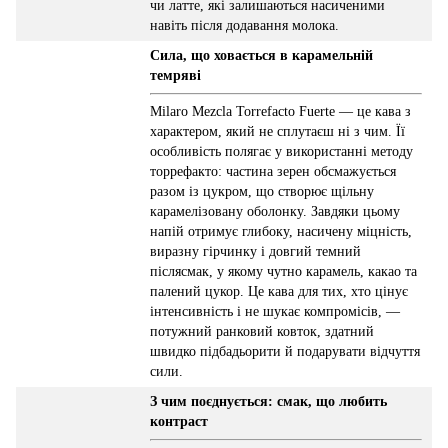
чи латте, які залишаються насиченими
навіть після додавання молока.
Сила, що ховається в карамельній
темряві
Milaro Mezcla Torrefacto Fuerte — це кава з
характером, який не сплутаєш ні з чим. Її
особливість полягає у використанні методу
торрефакто: частина зерен обсмажується
разом із цукром, що створює щільну
карамелізовану оболонку. Завдяки цьому
напій отримує глибоку, насичену міцність,
виразну гірчинку і довгий темний
післясмак, у якому чутно карамель, какао та
палений цукор. Це кава для тих, хто цінує
інтенсивність і не шукає компромісів, —
потужний ранковий ковток, здатний
швидко підбадьорити й подарувати відчуття
сили.
З чим поєднується: смак, що любить
контраст