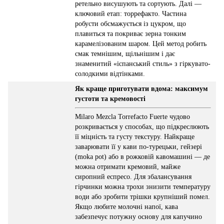
ретельно висушують та сортують. Далі —
ключовий етап: торрефакто. Частина
робусти обсмажується із цукром, що
плавиться та покриває зерна тонким
карамелізованим шаром. Цей метод робить
смак темнішим, щільнішим і дає
знаменитий «іспанський стиль» з гіркувато-
солодкими відтінками.
Як краще приготувати вдома: максимум
густоти та кремовості
Milaro Mezcla Torrefacto Fuerte чудово
розкривається у способах, що підкреслюють
її міцність та густу текстуру. Найкраще
заварювати її у кави по-турецьки, гейзері
(moka pot) або в рожковій кавомашині — де
можна отримати кремовий, майже
сиропний еспресо. Для збалансування
гірчинки можна трохи знизити температуру
води або зробити трішки крупніший помел.
Якщо любите молочні напої, кава
забезпечує потужну основу для капучино