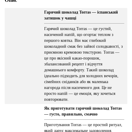
Гарячий шоколад Torras — іспанський
затишок у чашці
Гарячий шоколад Torras — це густий,
насичений напій, що огортає теплом з
першого ковтка. Він має глибокий
шоколадний смак без зайвої солодкавості, з
приємною кремовою текстурою. Torras —
це про якісний какао-порошок,
збалансований рецепт і відчуття
домашнього комфорту. Такий шоколад
ідеально підходить для холодних вечорів,
сімейних сніданків або як маленька
нагорода після насиченого дня. Це не
просто напій — це емоція, яку хочеться
повторювати.
Як приготувати гарячий шоколад Torras
— густо, правильно, смачно
Приготування Torras — це простий ритуал,
який дарує максимальне задоволення.