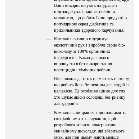
Вони використовують натуральні
підсолоджувачі, такі як стевія та
мальтитол, що робить їхню продукцію
популярною серед діабетиків та
прихильників здорового харчування.
Компанія активно підтримує
екологічний рух і виробляє серію біо-
шоколаду зі 100% органічних
інгредієнтів. Какао для нього
вирощується без використання
пестицидів і хімічних добрив.
Весь шоколад Torras не містить глютену,
що робить його безпечним для людей із
целіакією. Це особливо цінно для тих,
хто шукає якісні солодощі без ризику
для здоров’я.
Компанія співпрацює з дієтологами та
спеціалістами з харчування, щоб
розробляти корисні альтернативи
звичайному шоколаду, які зберігають
смак, але при цьому мають менше