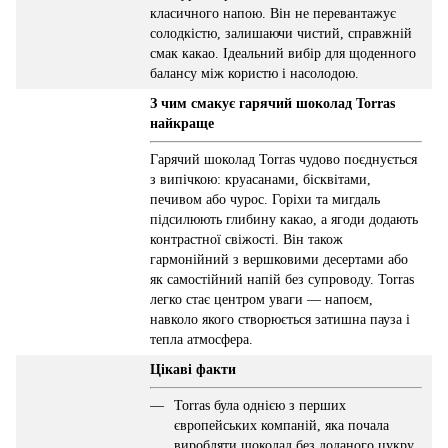
класичного напою. Він не перевантажує
солодкістю, залишаючи чистий, справжній
смак какао. Ідеальний вибір для щоденного
балансу між користю і насолодою.
З чим смакує гарячий шоколад Torras
найкраще
Гарячий шоколад Torras чудово поєднується
з випічкою: круасанами, бісквітами,
печивом або чурос. Горіхи та мигдаль
підсилюють глибину какао, а ягоди додають
контрастної свіжості. Він також
гармонійний з вершковими десертами або
як самостійний напій без супроводу. Torras
легко стає центром уваги — напоєм,
навколо якого створюється затишна пауза і
тепла атмосфера.
Цікаві факти
Torras була однією з перших
європейських компаній, яка почала
виробляти шоколад без доданого цукру.