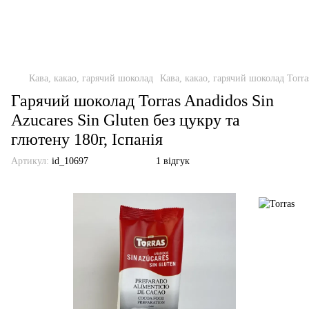
Кава, какао, гарячий шоколад
Кава, какао, гарячий шоколад Torra
Гарячий шоколад Torras Anadidos Sin
Azucares Sin Gluten без цукру та
глютену 180г, Іспанія
Артикул:
id_10697
1 відгук