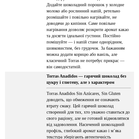
Додайте шоколадний порошок у холодне
молоко або рослинний напій, ретельно
розмішайте і повільно нагрівайте, не
доводячи до кипіння. Саме повільне
нагрівання дозволяє розкрити аромат какао
та досягти ідеальної густини. Постійно
помішуйте — і напій стане однорідним,
шовковистим, без грудочок. За бажанням
можна додати корицю або ваніль, але
класичний Torras не потребує прикрас —
він самодостатній.
Torras Anadidos — гарячий шоколад без
цукру і глютену, але з характером
Torras Anadidos Sin Azúcares, Sin Gluten
доводить, що обмеження не означають
втрату смаку. Цей гарячий шоколад
створений для тих, хто уважно ставиться до
свого раціону, але не готовий відмовлятися
від задоволення. Насичений шоколадний
профіль, глибокий аромат какао і м’яка
текстура зберігають автентичність