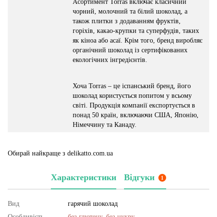
Асортимент Torras включає класичний
чорний, молочний та білий шоколад, а
також плитки з додаванням фруктів,
горіхів, какао-крупки та суперфудів, таких
як кіноа або асаї. Крім того, бренд виробляє
органічний шоколад із сертифікованих
екологічних інгредієнтів.
Хоча Torras – це іспанський бренд, його
шоколад користується попитом у всьому
світі. Продукція компанії експортується в
понад 50 країн, включаючи США, Японію,
Німеччину та Канаду.
Обирай найкраще з delikatto.com.ua
Характеристики
Відгуки
1
Вид
гарячий шоколад
Особливість
без глютену
,
без цукру