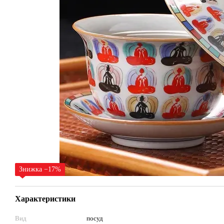
Знижка −17%
Характеристики
Вид
посуд