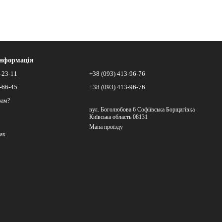
інформація
-23-11
+38 (093) 413-96-76
-66-45
+38 (093) 413-96-76
вам?
вул. Боголюбова 6 Софіївська Борщагівка
Київська область 08131
Мапа проїзду
ах