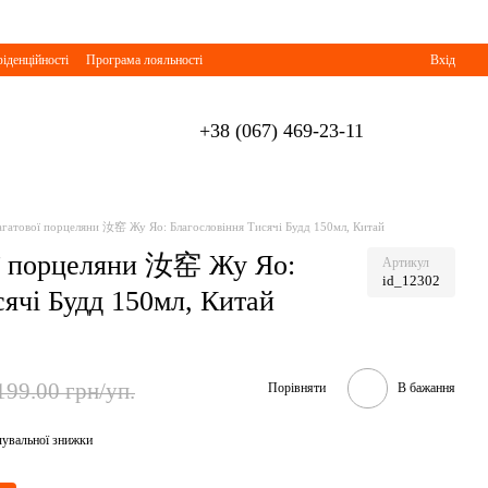
іденційності
Програма лояльності
Вхід
+38 (067) 469-23-11
 агатової порцеляни 汝窑 Жу Яо: Благословіння Тисячі Будд 150мл, Китай
ої порцеляни 汝窑 Жу Яо:
Артикул
id_12302
ячі Будд 150мл, Китай
199.00 грн/уп.
Порівняти
В бажання
чувальної знижки