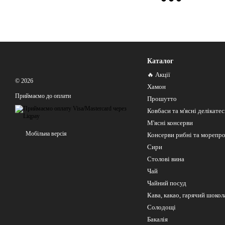
Каталог
🔥 Акції
© 2026
Хамон
Приймаємо до оплати
Прошутто
Ковбаси та м'ясні делікате
М'ясні консерви
Мобільна версія
Консерви рибні та морепр
Сири
Столові вина
Чай
Чайний посуд
Кава, какао, гарячий шокол
Солодощі
Бакалія