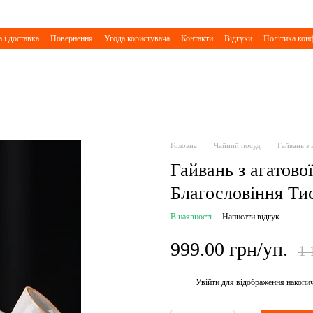
 і доставка
Повернення
Угода користувача
Контакти
Відгуки
Політика конф
Головна
Чайний посуд
Гайвань з
Гайвань з агатов
Благословіння Тис
В наявності
Написати відгук
999.00 грн/уп.
1 
Увійти
для відображення накопи
%