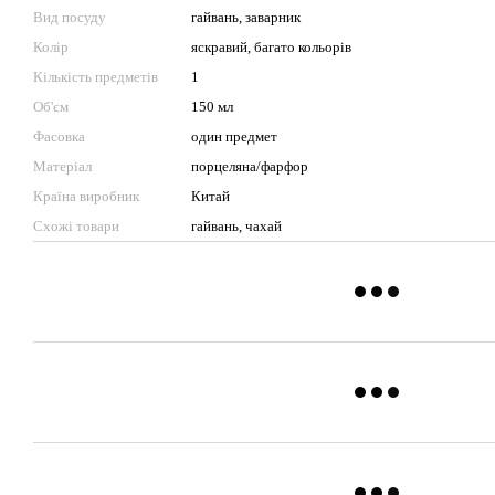
Вид посуду
гайвань, заварник
Колір
яскравий, багато кольорів
Кількість предметів
1
Об'єм
150 мл
Фасовка
один предмет
Матеріал
порцеляна/фарфор
Країна виробник
Китай
Схожі товари
гайвань, чахай